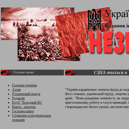
США вчаться в 
Головне меню
Головна сторінка
Архів
“Україна кардинально змінила підхід до вед
Розширений пошук
його словами, український підхід, зокрема 
Редакція
армії. “Вони докорінно змінили те, як люд
Клуб "Холодний Яр"
приголомшливу роботу в галузі інновацій, і
Книги - поштою
і впроваджуємо багато уроків, які вони нам
Гостьова книга
Стежками холодноярських
отаманів