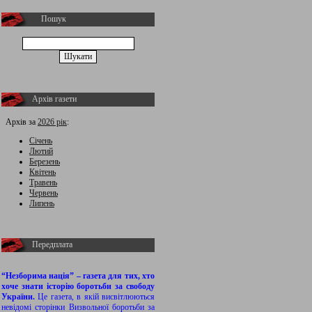
Пошук
Архів газети
Архів за
2026 рік
:
Січень
Лютий
Березень
Квітень
Травень
Червень
Липень
Передплата
“Незборима нація” – газета для тих, хто
хоче знати історію боротьби за свободу
України.
Це газета, в якій висвітлюються
невідомі сторінки Визвольної боротьби за