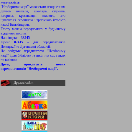
незалежність.
“Незборима нація” може стати неоціненним
другом вчителя, школяра, студента,
історика, краєзнавця, кожного, хто
цікавиться героїчною і трагічною історією
нашої Батьківщини.
Газету можна передплатити у будь-якому
відділенні пошти:
Наш індекс –
33545
Індекс
87415
– для передплатників
Донецької та Луганської областей.
Не забудьте передплатити “Незбориму
нації” і для бібліотек та шкіл тих сіл, з яких
ви вийшли.
Друзі, приєднуйте нових
передплатників “Незборимої нації”.
Дружні сайти