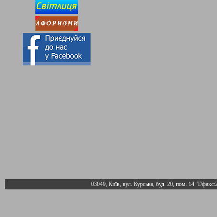
03049, Київ, вул. Курська, буд. 20, пом. 14. Т/факс: