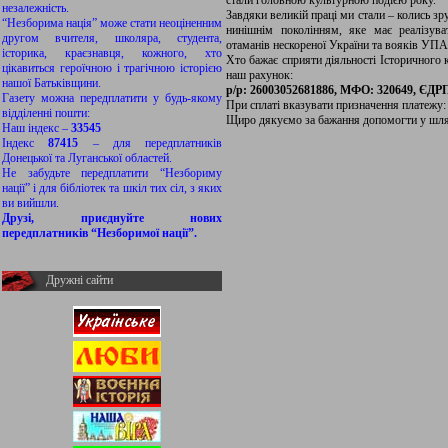
незалежність.
Завдяки великій праці ми стали – колись 
“Незборима нація” може стати неоціненним
нинішнім поколінням, яке має реалізув
другом вчителя, школяра, студента,
отаманів нескореної України та вояків УПА
історика, краєзнавця, кожного, хто
Хто бажає сприяти діяльності Історичного
цікавиться героїчною і трагічною історією
наш рахунок:
нашої Батьківщини.
р/р: 26003052681886, МФО: 320649, ЄД
Газету можна передплатити у будь-якому
При сплаті вказувати призначення платежу:
відділенні пошти:
Щиро дякуємо за бажання допомогти у шлях
Наш індекс –
33545
Індекс
87415
– для передплатників
Донецької та Луганської областей.
Не забудьте передплатити “Незбориму
нації” і для бібліотек та шкіл тих сіл, з яких
ви вийшли.
Друзі, приєднуйте нових
передплатників “Незборимої нації”.
Дружні сайти