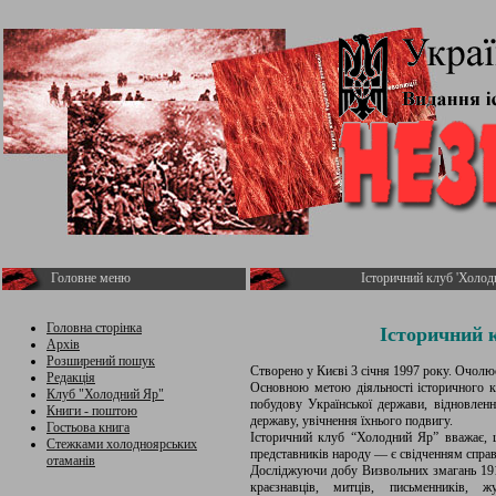
Головне меню
Історичний клуб 'Холод
Головна сторінка
Історичний 
Архів
Розширений пошук
Створено у Києві 3 січня 1997 року. Очол
Редакція
Основною метою діяльності історичного к
Клуб "Холодний Яр"
побудову Української держави, відновленн
Книги - поштою
державу, увічнення їхнього подвигу.
Гостьова книга
Історичний клуб “Холодний Яр” вважає,
Стежками холодноярських
представників народу — є свідченням справ
отаманів
Досліджуючи добу Визвольних змагань 191
краєзнавців, митців, письменників, жу