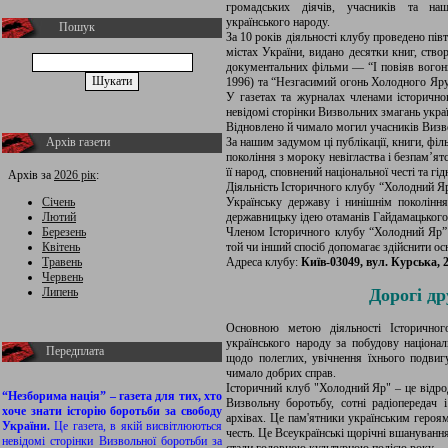
громадських діячів, учасників та нащ
українського народу.
Пошук
За 10 років діяльності клубу проведено півт
містах України, видано десятки книг, ство
документальних фільми — “І повіяв вогонь
1996) та “Незгасимий огонь Холодного Яру”
У газетах та журналах членами історичног
невідомі сторінки Визвольних змагань украї
Відновлено й чимало могил учасників Визв
За нашим задумом ці публікації, книги, фі
Архів газети
покоління з мороку невігластва і безпам’ят
її народ, сповнений національної честі та гід
Архів за
2026 рік
:
Діяльність Історичного клубу “Холодний Яр
Українську державу і нинішнім поколін
Січень
державницьку ідею отаманів Гайдамацького
Лютий
Членом Історичного клубу “Холодний Яр” 
Березень
той чи інший спосіб допомагає здійснити ос
Квітень
Адреса клубу:
Київ-03049, вул. Курська, 20
Травень
Червень
Дорогі др
Липень
Основною метою діяльності Історично
українського народу за побудову націонал
Передплата
щодо полеглих, увічнення їхнього подви
чимало добрих справ.
Історичний клуб "Холодний Яр" – це відрод
“Незборима нація” – газета для тих, хто
Визвольну боротьбу, сотні радіопередач і
хоче знати історію боротьби за свободу
архівах. Це пам'ятники українським героя
України.
Це газета, в якій висвітлюються
честь. Це Всеукраїнські щорічні вшануванн
невідомі сторінки Визвольної боротьби за
стали головною культурною подією року.