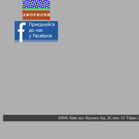
03049, Київ, вул. Курська, буд. 20, пом. 14. Т/факс: