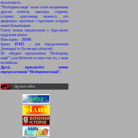
незалежність.
“Незборима нація” може стати неоціненним
другом вчителя, школяра, студента,
історика, краєзнавця, кожного, хто
цікавиться героїчною і трагічною історією
нашої Батьківщини.
Газету можна передплатити у будь-якому
відділенні пошти:
Наш індекс –
33545
Індекс
87415
– для передплатників
Донецької та Луганської областей.
Не забудьте передплатити “Незбориму
нації” і для бібліотек та шкіл тих сіл, з яких
ви вийшли.
Друзі, приєднуйте нових
передплатників “Незборимої нації”.
Дружні сайти