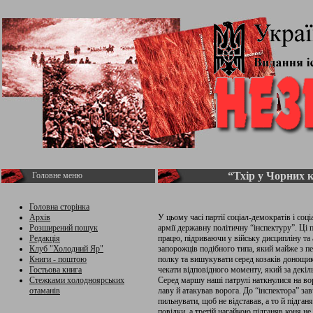
“Тхір у Чорних к
Головне меню
Головна сторінка
Архів
У цьому часі партії соціал-демократів і соц
Розширений пошук
армії державну політичну “інспектуру”. Ці п
Редакція
працю, підриваючи у війську дисципліну та 
Клуб "Холодний Яр"
запорожців подібного типа, який майже з п
Книги - поштою
полку та вишукувати серед козаків донощикі
Гостьова книга
чекати відповідного моменту, який за декіль
Стежками холодноярських
Серед маршу наші патрулі наткнулися на вор
отаманів
лаву й атакував ворога. До “інспектора” зав
пильнувати, щоб не відставав, а то й підган
повідки, а третій нагайкою підганяв коня не 