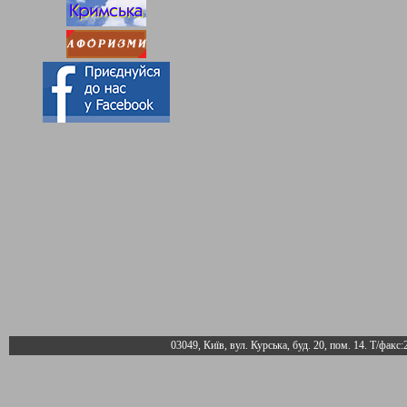
03049, Київ, вул. Курська, буд. 20, пом. 14. Т/факс: