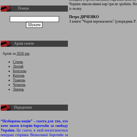
Чорних ніколи ніякої кар’єри не зробить. Не
Пошук
із полку.
Петро ДЯЧЕНКО
З книги “Чорні перемагають” (упорядник Р.
Архів газети
Архів за
2026 рік
:
Січень
Лютий
Березень
Квітень
Травень
Червень
Липень
Передплата
“Незборима нація” – газета для тих, хто
хоче знати історію боротьби за свободу
України.
Це газета, в якій висвітлюються
невідомі сторінки Визвольної боротьби за