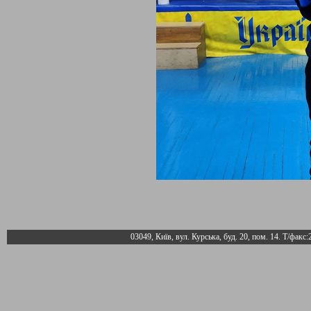
03049, Київ, вул. Курська, буд. 20, пом. 14. Т/факс: