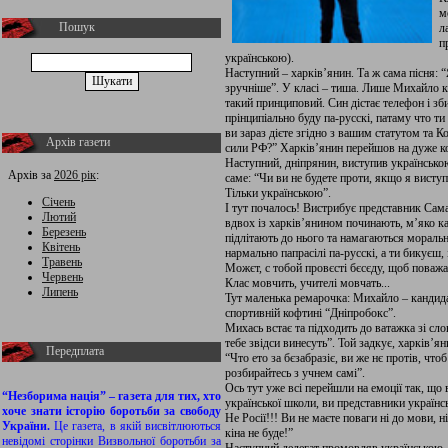
м
Пошук
л
п
українською).
Наступний – харків’янин. Та ж сама пісня: “
зручніше”. У класі – тиша. Лише Михайло ка
такий принциповий. Син дістає телефон і зби
прінципіально буду па-русскі, патаму что ти
ви зараз дієте згідно з вашим статутом та 
Архів газети
сили РФ?” Харків’янин перейшов на дуже к
Наступний, дніпрянин, виступив українською
Архів за
2026 рік
:
саме: “Чи ви не будете проти, якщо я вист
Тільки українською”.
Січень
І тут почалось! Вистрибує представник Самар
Лютий
вдвох із харків’янином починають, м’яко к
Березень
підлітають до нього та намагаються моральн
Квітень
нармально папрасілі па-русскі, а ти бикуєш,
Травень
Можєт, с тобой провєсті бєсєду, щоб поважа
Червень
Клас мовчить, учителі мовчать...
Липень
Тут маленька ремарочка: Михайло – кандида
спортивній кофтині “Дніпробокс”.
Михась встає та підходить до ватажка зі сло
тебе звідси винесуть”. Той задкує, харків’я
Передплата
“Что ето за бєзабразіє, ви же нє протів, что
розбирайтесь з учнем самі”.
Ось тут уже всі перейшли на емоції так, щ
“Незборима нація” – газета для тих, хто
української школи, ви представники українс
хоче знати історію боротьби за свободу
Не Росії!!! Ви не маєте поваги ні до мови, 
України.
Це газета, в якій висвітлюються
кіна не буде!”
невідомі сторінки Визвольної боротьби за