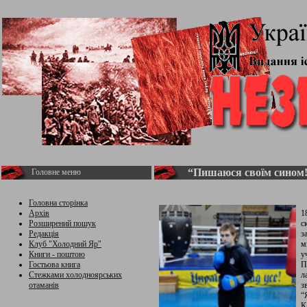
“Пишаюся своїм сином
Головне меню
Головна сторінка
Архів
1
Розширений пошук
с
Редакція
з
Клуб "Холодний Яр"
м
Книги - поштою
у
Гостьова книга
П
Стежками холодноярських
л
отаманів
з
“
К