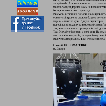
загарбників. Але не поважає тих, хто папл
мовою та ще й дорікає йому на високих тона
їм зауваження з цього приводу.
Військові керівники сказали, що виправлять
однодумці, цього не сталося б, адже до того
марно, – мене не чули. Дякую директорці Н
поведінка військових та незрозуміла мені “п
тих, хто казав, що не проти російської [у ви
Тоді Михайло був один у полі воїн. На тому 
має тисячі однодумців, це надає йому сили 
Величезна подяка всім вам! Разом ми сила! 
Олексій ПОНОМАРЕНКО
м. Дніпро