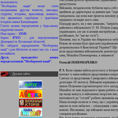
Наступний делегат промовляв українською. У
незалежність.
дискутували.
“Незборима нація” може стати
Військові, незадоволено бубнячи щось собі п
неоціненним другом вчителя, школяра,
прийшов до директорки за даними цих “укра
студента, історика, краєзнавця, кожного,
повідомила, що вона вже провела виховну р
хто цікавиться героїчною і трагічною
підтримує позицію мого сина.
історією нашої Батьківщини.
Поводир цього, як у них записано, “патріо
Газету можна передплатити у будь-якому
районного військкомату О. М. Петров (зара
відділенні пошти:
українською, але аж зі штанів вистрибував, 
Наш індекс –
33545
російською, бо “ані же гості”).
Індекс
87415
– для передплатників
Питання, яку ж Україну ми збираємося побу
Донецької та Луганської областей.
Невже не можна було прислати україномовни
Не забудьте передплатити “Незбориму
дотримувалися б Конституції України?! Ще 
нації” і для бібліотек та шкіл тих сіл, з яких
коли представники військкоматів демонстру
ви вийшли.
сина, Михайла Пономаренка, я пишаюся!
Друзі, приєднуйте нових
передплатників “Незборимої нації”.
Олексій ПОНОМАРЕНКО
Р. S.
Коли справа набула розголосу в Інтернет
Дружні сайти
контакт із нами вийшли представники опера
Самчук та представник Самарського військ
делегацію 18 лютого). Військові керівники 
паном Петровим (організатором того заходу)
Михайло не мав морального права робити за
що якщо комусь із військових незручно вис
ввічливості до “гостей” робити зауважень 
Наша позиція полягає в тому, що є українец
школи та хоче небагато – спілкування з ним
мовою. Він вважає, що військові мали виступ
говорити російською.
Він дуже шанує та поважає захисників, які