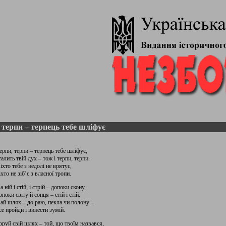
 терпи – терпець тебе шліфує
ерпи, терпи – терпець тебе шліфує,
талить твій дух – тож і терпи, терпи.
іхто тебе з недолі не врятує,
іхто не зіб’є з власної тропи.
а ній і стій, і стрій – допоки скону,
опоки світу й сонця – стій і стій.
ай шлях – до раю, пекла чи полону –
се пройди і винести зумій.
оруй свій шлях – той, що твоїм назвався,