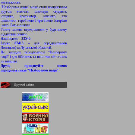
незалежність.
“Незборима нація” може стати неоціненним
другом вчителя, школяра, студента,
історика, краєзнавця, кожного, хто
цікавиться героїчною і трагічною історією
нашої Батьківщини.
Газету можна передплатити у будь-якому
відділенні пошти:
Наш індекс –
33545
Індекс
87415
– для передплатників
Донецької та Луганської областей.
Не забудьте передплатити “Незбориму
нації” і для бібліотек та шкіл тих сіл, з яких
ви вийшли.
Друзі, приєднуйте нових
передплатників “Незборимої нації”.
Дружні сайти