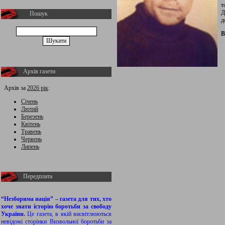
т
Д
Пошук
д
В
Архів газети
Архів за
2026 рік
:
Січень
Лютий
Березень
Квітень
Травень
Червень
Липень
Передплата
“Незборима нація” – газета для тих, хто
хоче знати історію боротьби за свободу
України.
Це газета, в якій висвітлюються
невідомі сторінки Визвольної боротьби за