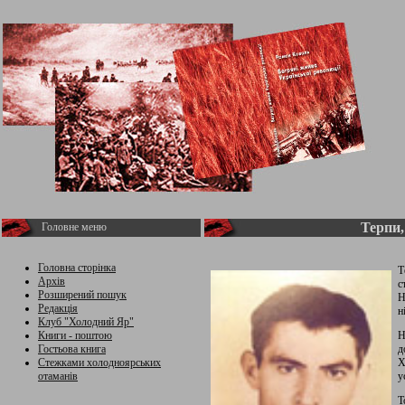
Терпи,
Головне меню
Головна сторінка
Т
Архів
с
Розширений пошук
Н
Редакція
н
Клуб "Холодний Яр"
Книги - поштою
Н
Гостьова книга
д
Стежками холодноярських
Х
отаманів
у
Т