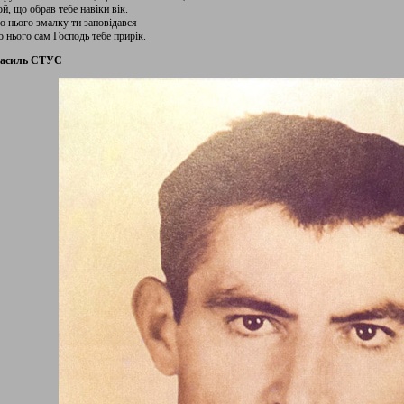
ой, що обрав тебе навіки вік.
о нього змалку ти заповідався
о нього сам Господь тебе прирік.
асиль СТУС