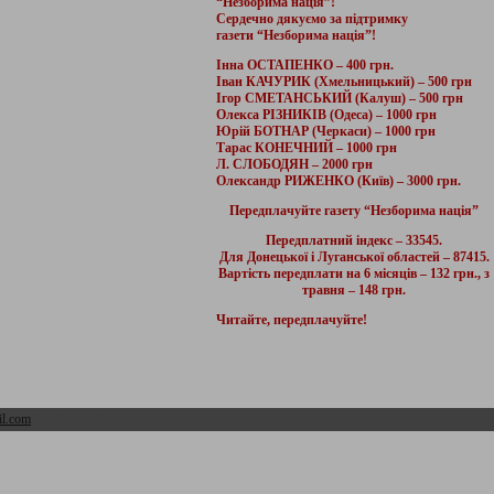
“Незборима нація”!
Сердечно дякуємо за підтримку
газети “Незборима нація”!
Інна ОСТАПЕНКО – 400 грн.
Іван КАЧУРИК (Хмельницький) – 500 грн
Ігор СМЕТАНСЬКИЙ (Калуш) – 500 грн
Олекса РІЗНИКІВ (Одеса) – 1000 грн
Юрій БОТНАР (Черкаси) – 1000 грн
Тарас КОНЕЧНИЙ – 1000 грн
Л. СЛОБОДЯН – 2000 грн
Олександр РИЖЕНКО (Київ) – 3000 грн.
Передплачуйте газету “Незборима нація”
Передплатний індекс – 33545.
Для Донецької і Луганської областей – 87415.
Вартість передплати на 6 місяців – 132 грн., з
травня – 148 грн.
Читайте, передплачуйте!
l.com
Адмін розділ