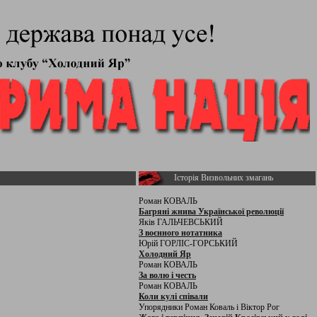
Історія Визвольних змагань
Роман КОВАЛЬ
Багряні жнива Української революції
Яків ГАЛЬЧЕВСЬКИЙ
З воєнного нотатника
Юрій ГОРЛІС-ГОРСЬКИЙ
Холодний Яр
Роман КОВАЛЬ
За волю і честь
Роман КОВАЛЬ
Коли кулі співали
Упорядники Роман Коваль і Віктор Рог