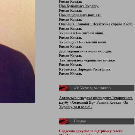
Роман Коваль
Про Кубанську Україну.
Роман Коваль
Про національну пам’ять.
Роман Коваль
Операція "Заповіт" Чекістська справа №206.
Роман Коваль
Україна в І-й світовій війні.
Роман Коваль
Українці у ІІ-й світовій війні.
Роман Коваль
Долі українських козачих родів.
Роман Коваль
Так творилось українське військо.
Роман Коваль
Кубанська Народна Республіка.
Роман Коваль
«За Україну, за її волю!»
Авторська передача президента Історичного
клубу «Холодний Яр» Романа Коваля «За
Україну, за її волю!»
Подяка
Сердечно дякуємо за підтримку
газети