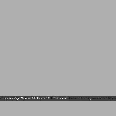
л. Курська, буд. 20, пом. 14. Т/факс:242-47-38 e-mail:
Koval_r@ukr.net
,
kovalroman1@gmai