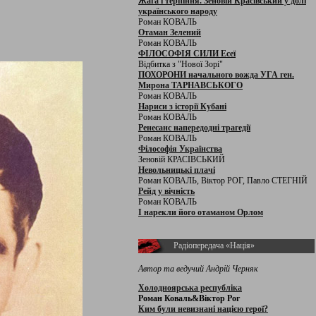
Жага і терпіння. Зеновій Красівський у долі
українського народу
Роман КОВАЛЬ
Отаман Зелений
Роман КОВАЛЬ
ФІЛОСОФІЯ СИЛИ Есеї
Відбитка з "Нової Зорі"
ПОХОРОНИ начального вожда УГА ген.
Мирона ТАРНАВСЬКОГО
Роман КОВАЛЬ
Нариси з історії Кубані
Роман КОВАЛЬ
Ренесанс напередодні трагедії
Роман КОВАЛЬ
Філософія Українства
Зеновій КРАСІВСЬКИЙ
Невольницькі плачі
Роман КОВАЛЬ, Віктор РОГ, Павло СТЕГНІЙ
Рейд у вічність
Роман КОВАЛЬ
І нарекли його отаманом Орлом
Радіопередача «Нація»
Автор та ведучий Андрій Черняк
Холодноярська республіка
Роман Коваль&Віктор Рог
Ким були невизнані нацією герої?