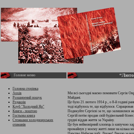
“Люто 
Головне меню
Головна сторінка
Архів
Ми всі сьогодні маємо поминати Сергія Овр
Розширений пошук
Майдані.
Редакція
Це було 21 лютого 1914 р., о 8-й годині ра
Клуб "Холодний Яр"
тоді відбулось те, що відбулося. Спрацював
Книги - поштою
Подякуйте Сергієві за те, що залишилися жив
Гостьова книга
Сергій потім продав свій будівельний бізнес
Стежками холодноярських
грудні віддав життя за Україну.
отаманів
Це був неймовірний хлопець із кипучою хар
промайнув у моєму житті лише на кілька міс
Царство Небесне тобі, Друже! Дякую за все