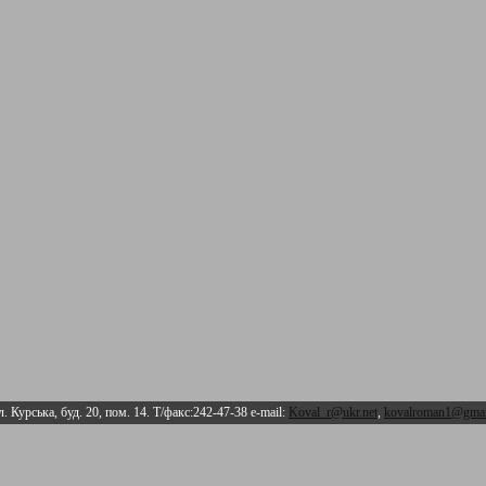
л. Курська, буд. 20, пом. 14. Т/факс:242-47-38 e-mail:
Koval_r@ukr.net
,
kovalroman1@gmai