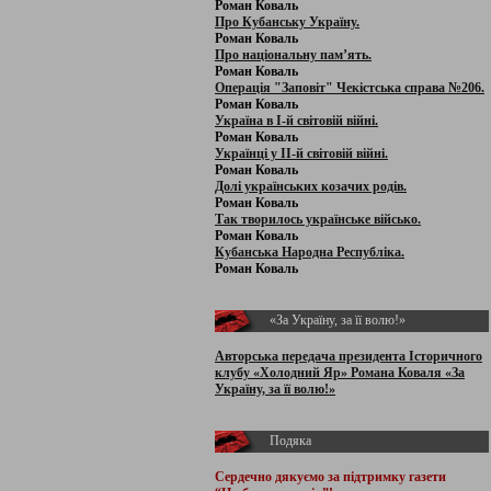
Роман Коваль
Про Кубанську Україну.
Роман Коваль
Про національну пам’ять.
Роман Коваль
Операція "Заповіт" Чекістська справа №206.
Роман Коваль
Україна в І-й світовій війні.
Роман Коваль
Українці у ІІ-й світовій війні.
Роман Коваль
Долі українських козачих родів.
Роман Коваль
Так творилось українське військо.
Роман Коваль
Кубанська Народна Республіка.
Роман Коваль
«За Україну, за її волю!»
Авторська передача президента Історичного
клубу «Холодний Яр» Романа Коваля «За
Україну, за її волю!»
Подяка
Сердечно дякуємо за підтримку
газети