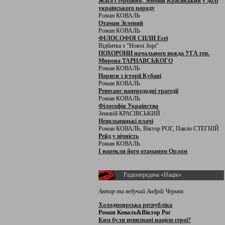
Жага і терпіння. Зеновій Красівський у долі
українського народу
Роман КОВАЛЬ
Отаман Зелений
Роман КОВАЛЬ
ФІЛОСОФІЯ СИЛИ Есеї
Відбитка з "Нової Зорі"
ПОХОРОНИ начального вожда УГА ген.
Мирона ТАРНАВСЬКОГО
Роман КОВАЛЬ
Нариси з історії Кубані
Роман КОВАЛЬ
Ренесанс напередодні трагедії
Роман КОВАЛЬ
Філософія Українства
Зеновій КРАСІВСЬКИЙ
Невольницькі плачі
Роман КОВАЛЬ, Віктор РОГ, Павло СТЕГНІЙ
Рейд у вічність
Роман КОВАЛЬ
І нарекли його отаманом Орлом
Радіопередача «Нація»
Автор та ведучий Андрій Черняк
Холодноярська республіка
Роман Коваль&Віктор Рог
Ким були невизнані нацією герої?