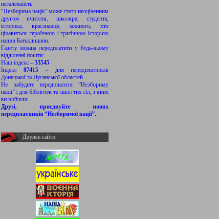
незалежність.
“Незборима нація” може стати неоціненним
другом вчителя, школяра, студента,
історика, краєзнавця, кожного, хто
цікавиться героїчною і трагічною історією
нашої Батьківщини.
Газету можна передплатити у будь-якому
відділенні пошти:
Наш індекс –
33545
Індекс
87415
– для передплатників
Донецької та Луганської областей.
Не забудьте передплатити “Незбориму
нації” і для бібліотек та шкіл тих сіл, з яких
ви вийшли.
Друзі, приєднуйте нових
передплатників “Незборимої нації”.
Дружні сайти