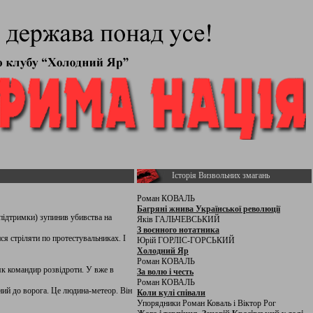
Історія Визвольних змагань
Роман КОВАЛЬ
Багряні жнива Української революції
 підтримки) зупинив убивства на
Яків ГАЛЬЧЕВСЬКИЙ
З воєнного нотатника
ся стріляти по протестувальниках. І
Юрій ГОРЛІС-ГОРСЬКИЙ
Холодний Яр
Роман КОВАЛЬ
 як командир розвідроти. У вже в
За волю і честь
Роман КОВАЛЬ
ний до ворога. Це людина-метеор. Він
Коли кулі співали
Упорядники Роман Коваль і Віктор Рог