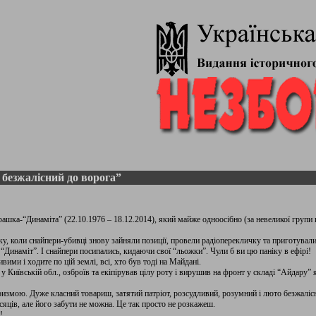
безжалісний до ворога”
ашка-“Динаміта” (22.10.1976 – 18.12.2014), який майже одноосібно (за невеликої групи
нку, коли снайпери-убивці знову зайняли позиції, провели радіоперекличку та приготували
 “Динаміт”. І снайпери посипались, кидаючи свої “льожки”. Чули б ви цю паніку в ефірі!
ими і ходите по цій землі, всі, хто був тоді на Майдані.
 у Київській обл., озброїв та екіпірував цілу роту і вирушив на фронт у складі “Айдару”
измою. Дуже класний товариш, затятий патріот, розсудливий, розумний і люто безжаліс
яців, але його забути не можна. Це так просто не розкажеш.
!