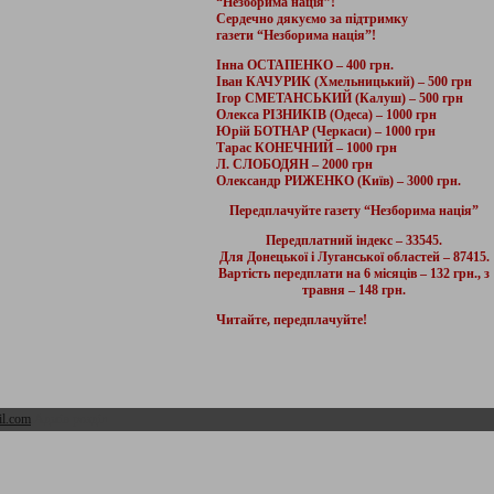
“Незборима нація”!
Сердечно дякуємо за підтримку
газети “Незборима нація”!
Інна ОСТАПЕНКО – 400 грн.
Іван КАЧУРИК (Хмельницький) – 500 грн
Ігор СМЕТАНСЬКИЙ (Калуш) – 500 грн
Олекса РІЗНИКІВ (Одеса) – 1000 грн
Юрій БОТНАР (Черкаси) – 1000 грн
Тарас КОНЕЧНИЙ – 1000 грн
Л. СЛОБОДЯН – 2000 грн
Олександр РИЖЕНКО (Київ) – 3000 грн.
Передплачуйте газету “Незборима нація”
Передплатний індекс – 33545.
Для Донецької і Луганської областей – 87415.
Вартість передплати на 6 місяців – 132 грн., з
травня – 148 грн.
Читайте, передплачуйте!
l.com
Адмін розділ