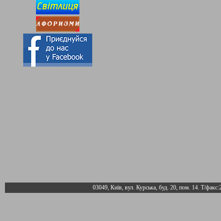
03049, Київ, вул. Курська, буд. 20, пом. 14. Т/факс: