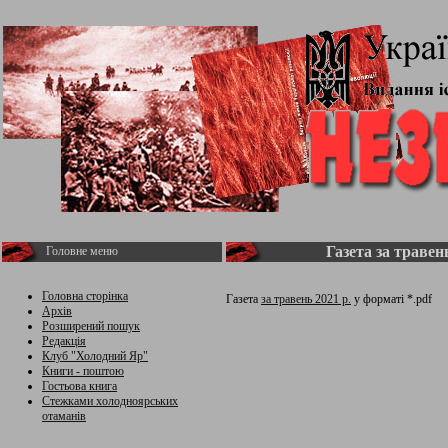
Газета за травень
Головне меню
Головна сторінка
Газета
за травень 2021 р.
у форматі *.pdf
Архів
Розширений пошук
Редакція
Клуб "Холодний Яр"
Книги - поштою
Гостьова книга
Стежками холодноярських
отаманів