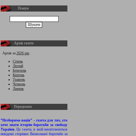
Пошук
Архів газети
Архів за
2026 рік
:
Січень
Лютий
Березень
Квітень
Травень
Червень
Липень
Передплата
“Незборима нація” – газета для тих, хто
хоче знати історію боротьби за свободу
України.
Це газета, в якій висвітлюються
невідомі сторінки Визвольної боротьби за