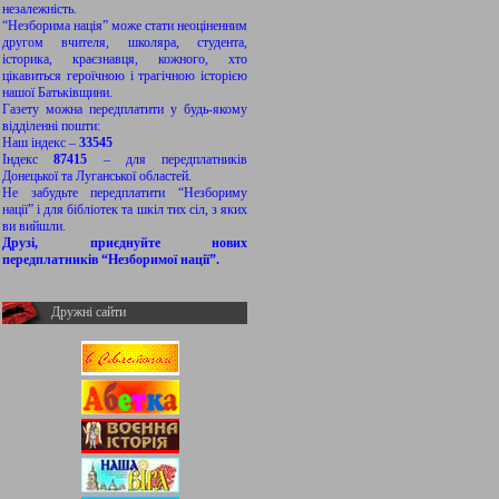
незалежність.
“Незборима нація” може стати неоціненним
другом вчителя, школяра, студента,
історика, краєзнавця, кожного, хто
цікавиться героїчною і трагічною історією
нашої Батьківщини.
Газету можна передплатити у будь-якому
відділенні пошти:
Наш індекс –
33545
Індекс
87415
– для передплатників
Донецької та Луганської областей.
Не забудьте передплатити “Незбориму
нації” і для бібліотек та шкіл тих сіл, з яких
ви вийшли.
Друзі, приєднуйте нових
передплатників “Незборимої нації”.
Дружні сайти