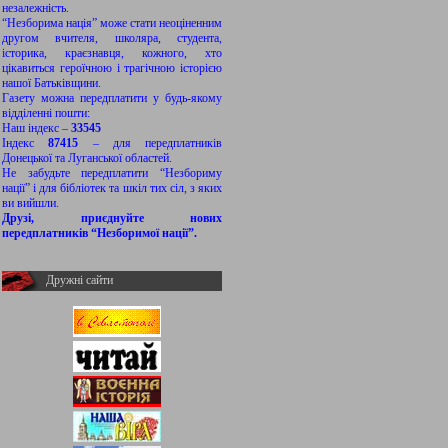
незалежність.
“Незборима нація” може стати неоціненним
другом вчителя, школяра, студента,
історика, краєзнавця, кожного, хто
цікавиться героїчною і трагічною історією
нашої Батьківщини.
Газету можна передплатити у будь-якому
відділенні пошти:
Наш індекс –
33545
Індекс
87415
– для передплатників
Донецької та Луганської областей.
Не забудьте передплатити “Незбориму
нації” і для бібліотек та шкіл тих сіл, з яких
ви вийшли.
Друзі, приєднуйте нових
передплатників “Незборимої нації”.
Дружні сайти