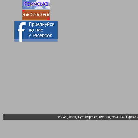
03049, Київ, вул. Курська, буд. 20, пом. 14. Т/факс: