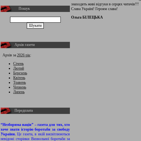
знаходять живі відгуки в серцях читачів!!!
Пошук
Слава Україні! Героям слава!
Ольга БІЛЕЦЬКА
Архів газети
Архів за
2026 рік
:
Січень
Лютий
Березень
Квітень
Травень
Червень
Липень
Передплата
“Незборима нація” – газета для тих, хто
хоче знати історію боротьби за свободу
України.
Це газета, в якій висвітлюються
невідомі сторінки Визвольної боротьби за