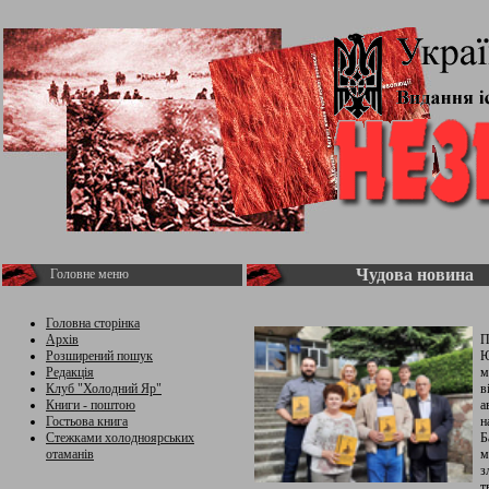
Чудова новина
Головне меню
Головна сторінка
Архів
П
Розширений пошук
Ю
Редакція
м
Клуб "Холодний Яр"
в
Книги - поштою
а
Гостьова книга
н
Стежками холодноярських
Б
отаманів
м
з
т