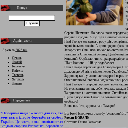
н
с
Пошук
«
к
П
У
о
Сергія Шевченка. До слова, вона передплачу
родичів і сусідів. А ще була вишивальницею
Архів газети
Пані Тамара козацького роду, дівоче прізви
чернігівських князів. А один предок (теж п
Архів за
2026 рік
:
Запорозької Січі, який поїхав воювати на К
залишив в Ольвіополі селянці Цимбальці, я
Січень
Кошовий. Оцей хлопчик є прапрапрадідом п.
Лютий
“Пані Кошова…” Їй це подобалося.
Березень
Пані Тамара пережила два Голодомори, Світ
Квітень
Дожила до 30-ліття відновлення Української 
Травень
Здоровецький, учасник легендарної перемог
Червень
Омеляновича-Павленка над червоними росіян
Липень
Пані Тамара – твердий горішок, вона ніколи
На моє запитання, як себе почуває, завжди 
Та прийшла і її остання хвилина. Сприйняла
Щиро дякую пані Тамарі за багатолітню до
Передплата
особисто!
Вічна пам’ять, дорога пані Тамаро!
“Незборима нація” – газета для тих, хто
Від імені Історичного клубу “Холодний Яр”
хоче знати історію боротьби за свободу
Роман КОВАЛЬ
України.
Це газета, в якій висвітлюються
Світлина Ганни Гончарук.
невідомі сторінки Визвольної боротьби за