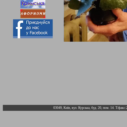
03049, Київ, вул. Курська, буд. 20, пом. 14. Т/факс: