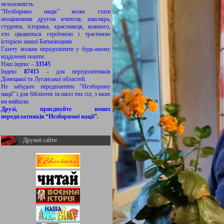
незалежність.
“Незборима нація” може стати
неоціненним другом вчителя, школяра,
студента, історика, краєзнавця, кожного,
хто цікавиться героїчною і трагічною
історією нашої Батьківщини.
Газету можна передплатити у будь-якому
відділенні пошти:
Наш індекс –
33545
Індекс
87415
– для передплатників
Донецької та Луганської областей.
Не забудьте передплатити “Незбориму
нації” і для бібліотек та шкіл тих сіл, з яких
ви вийшли.
Друзі, приєднуйте нових
передплатників “Незборимої нації”.
Дружні сайти