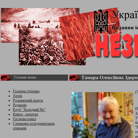
Тамара Олексіївна Здоро
Головне меню
Головна сторінка
(
Архів
Розширений пошук
Редакція
П
Клуб "Холодний Яр"
З
Книги - поштою
У
Гостьова книга
б
Стежками холодноярських
“
отаманів
с
р