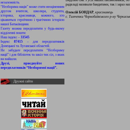
Виділяю Вас з усіх наших письменників, бо 
незалежність.
радвладі називали бандитами, так і зараз на
“Незборима нація” може стати неоціненним
другом вчителя, школяра, студента,
Олексій БОНДАР
,
краєзнавець
історика, краєзнавця, кожного, хто
с. Тимченки Чорнобаївського р-ну Черкаськ
цікавиться героїчною і трагічною історією
нашої Батьківщини.
Газету можна передплатити у будь-якому
відділенні пошти:
Наш індекс –
33545
Індекс
87415
– для передплатників
Донецької та Луганської областей.
Не забудьте передплатити “Незбориму
нації” і для бібліотек та шкіл тих сіл, з яких
ви вийшли.
Друзі, приєднуйте нових
передплатників “Незборимої нації”.
Дружні сайти