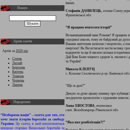
інших.
Пошук
Стефанія ДАНИЛЕЦЬ
,
голова Союзу укра
Франківської обл.
“Я працюю вчителем історії”
Вельмишановний пане Романе! Я працюю вчи
середньої школи, тому не байдужий до духо
Архів газети
Вашим життєвим шляхом і творчістю, а том
енергією! Як Ви встигаєте вести велику гро
Архів за
2026 рік
:
відкриття та ще й писати скільки історичних к
Дай Вам Боже міцного здоров’я, наснаги і 
Січень
та Україні!
Лютий
Березень
Микола КЛЕПУЦ
Квітень
с. Козьова Сколівського р-ну Львівської обл.
Травень
Червень
Липень
“Що ж далі?”
Дякую за дуже цікаву книжку про кубанця П
поєднуючи хронологію з художнім описом. Ч
Передплата
Анна ХВОСТОВА
,
вчителька
смт. Володимирець Рівненської обл.
“Незборима нація” – газета для тих, хто
хоче знати історію боротьби за свободу
“Яка вже реабілітація?!”
України.
Це газета, в якій висвітлюються
невідомі сторінки Визвольної боротьби за