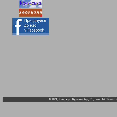
03049, Київ, вул. Курська, буд. 20, пом. 14. Т/факс: