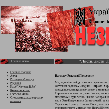
“Листи, листи, л
Головне меню
Головна сторінка
Архів
На славу Ренатові Польовому
Розширений пошук
Ми, вдячні читачі, до лінієчки перечитуєм
Редакція
життєвим подвигом Людини, Патріота, Укра
Клуб "Холодний Яр"
гаразді прожити ще довго-довго, а ми пиш
Книги - поштою
Сердечно просимо Вас, пане Романе, написа
Гостьова книга
матеріалами буде легше, ніж під час праці
Стежками холодноярських
нас в Отинії перечитали багато людей і за 
отаманів
Українську Правду. Слово є Вічне, воно теж
сторінках газети матеріал про Павла Штепу,