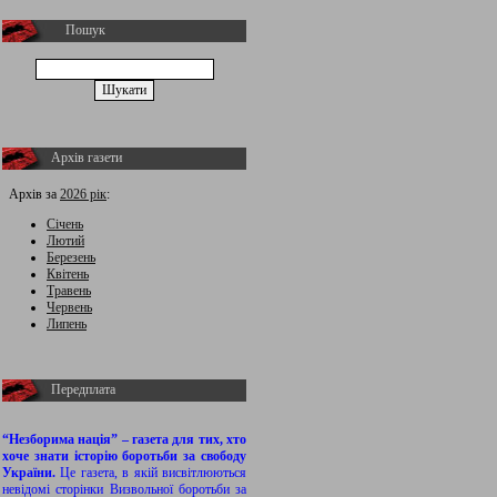
Пошук
Архів газети
Архів за
2026 рік
:
Січень
Лютий
Березень
Квітень
Травень
Червень
Липень
Передплата
“Незборима нація” – газета для тих, хто
хоче знати історію боротьби за свободу
України.
Це газета, в якій висвітлюються
невідомі сторінки Визвольної боротьби за