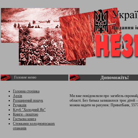
Допоможіть!
Головне меню
Головна сторінка
Архів
Ми вже повідомляли про загибель євромайда
Розширений пошук
області. Без батька залишилося троє дітей 
Редакція
можна надати на рахунок: ПриватБанк, 557
Клуб "Холодний Яр"
Книги - поштою
Гостьова книга
Стежками холодноярських
отаманів