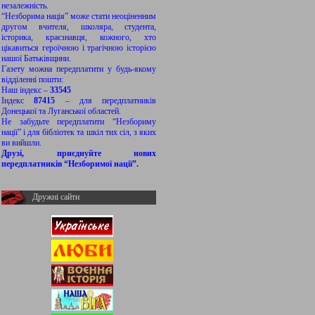
незалежність.
“Незборима нація” може стати неоціненним
другом вчителя, школяра, студента,
історика, краєзнавця, кожного, хто
цікавиться героїчною і трагічною історією
нашої Батьківщини.
Газету можна передплатити у будь-якому
відділенні пошти:
Наш індекс –
33545
Індекс
87415
– для передплатників
Донецької та Луганської областей.
Не забудьте передплатити “Незбориму
нації” і для бібліотек та шкіл тих сіл, з яких
ви вийшли.
Друзі, приєднуйте нових
передплатників “Незборимої нації”.
Дружні сайти