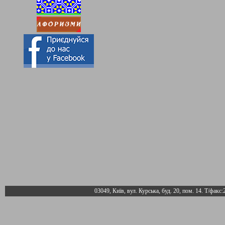
03049, Київ, вул. Курська, буд. 20, пом. 14. Т/факс: