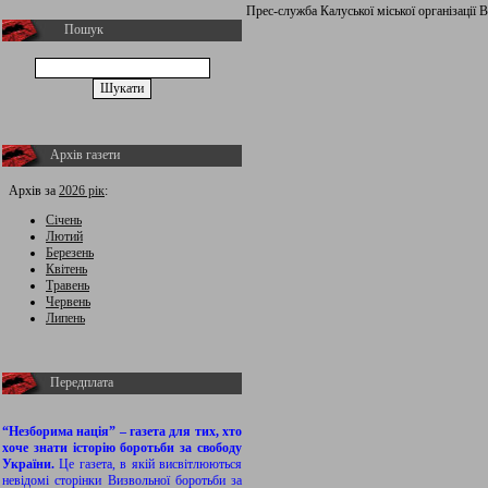
Прес-служба Калуської міської організації
Пошук
Архів газети
Архів за
2026 рік
:
Січень
Лютий
Березень
Квітень
Травень
Червень
Липень
Передплата
“Незборима нація” – газета для тих, хто
хоче знати історію боротьби за свободу
України.
Це газета, в якій висвітлюються
невідомі сторінки Визвольної боротьби за