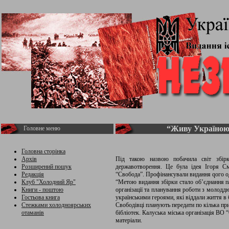
“Живу Україно
Головне меню
Головна сторінка
Архів
Під такою назвою побачила світ збірк
Розширений пошук
державотворення. Це була ідея Ігоря Сме
Редакція
“Свобода”. Профінансували видання qого 
Клуб "Холодний Яр"
“Метою видання збірки стало об’єднання п
Книги - поштою
організації та планування роботи з молоддю
Гостьова книга
українськими героями, які віддали життя в 
Стежками холодноярських
Свободівці планують передати по кілька при
отаманів
бібліотек. Калуська міська організація ВО
матеріали.