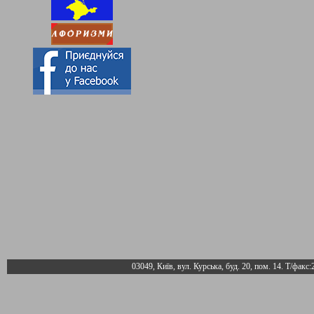
03049, Київ, вул. Курська, буд. 20, пом. 14. Т/факс: