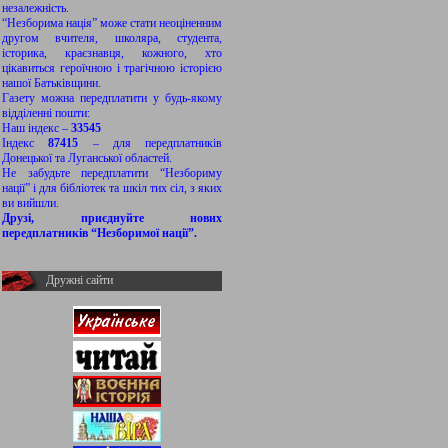
незалежність.
“Незборима нація” може стати неоціненним
другом вчителя, школяра, студента,
історика, краєзнавця, кожного, хто
цікавиться героїчною і трагічною історією
нашої Батьківщини.
Газету можна передплатити у будь-якому
відділенні пошти:
Наш індекс –
33545
Індекс
87415
– для передплатників
Донецької та Луганської областей.
Не забудьте передплатити “Незбориму
нації” і для бібліотек та шкіл тих сіл, з яких
ви вийшли.
Друзі, приєднуйте нових
передплатників “Незборимої нації”.
Дружні сайти