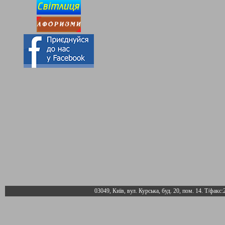
03049, Київ, вул. Курська, буд. 20, пом. 14. Т/факс: