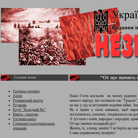
“От що значить 
Головне меню
Головна сторінка
Архів
Наші б’ють москалів на моєму рідному Д
Розширений пошук
нашого народу, які поливали нас “Градом”,
Редакція
на нас у суд за негуманне ведення війни. Зн
Клуб "Холодний Яр"
Як я мріяв у своїх книжках, щоб нареш
Книги - поштою
поступаємось, плачемо, сподіваємось на до
Гостьова книга
А тут кати з катів, виродки з виродків, кр
Стежками холодноярських
От що значить козацький дух!
отаманів
Женіть, їх, хлопці, женіть! І не беріть цю н
Слава українському козацтву!