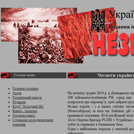
Чесноти українс
Головне меню
Головна сторінка
Архів
На початку грудня 2014 р. в Донецькому ае
Розширений пошук
100 військовослужбовців РФ, серед них і
Редакція
попросили про перемир’я, щоб забрати труп
Клуб "Холодний Яр"
Великі втрати – і в інших елітних час
Книги - поштою
(Новосибірськ) за весь час бойових дій 
Гостьова книга
припинила існування. 45-й російський полк 
Стежками холодноярських
14-та Окрема бригада РСПН з Усурійська –
отаманів
тобто їх отримано в ближньому бою.
Одна з найбільших поразок у новітній росі
військових.