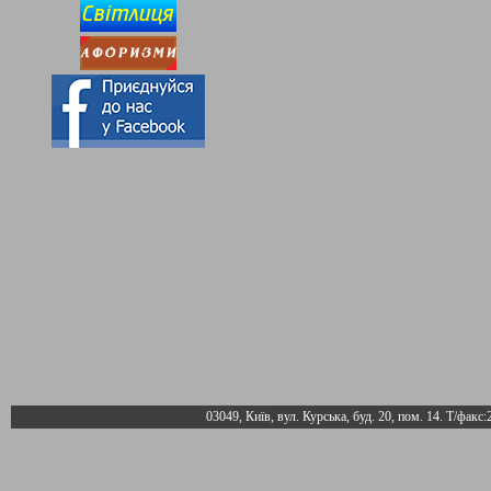
03049, Київ, вул. Курська, буд. 20, пом. 14. Т/факс: