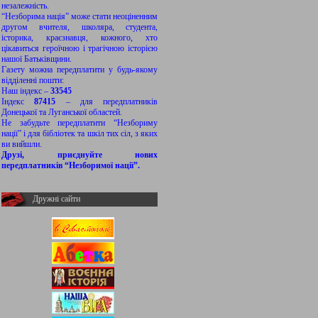
незалежність.
“Незборима нація” може стати неоціненним
другом вчителя, школяра, студента,
історика, краєзнавця, кожного, хто
цікавиться героїчною і трагічною історією
нашої Батьківщини.
Газету можна передплатити у будь-якому
відділенні пошти:
Наш індекс –
33545
Індекс
87415
– для передплатників
Донецької та Луганської областей.
Не забудьте передплатити “Незбориму
нації” і для бібліотек та шкіл тих сіл, з яких
ви вийшли.
Друзі, приєднуйте нових
передплатників “Незборимої нації”.
Дружні сайти