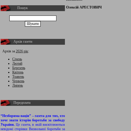
Олексій АРЕСТОВИЧ
Пошук
Архів газети
Архів за
2026 рік
:
Січень
Лютий
Березень
Квітень
Травень
Червень
Липень
Передплата
“Незборима нація” – газета для тих, хто
хоче знати історію боротьби за свободу
України.
Це газета, в якій висвітлюються
невідомі сторінки Визвольної боротьби за