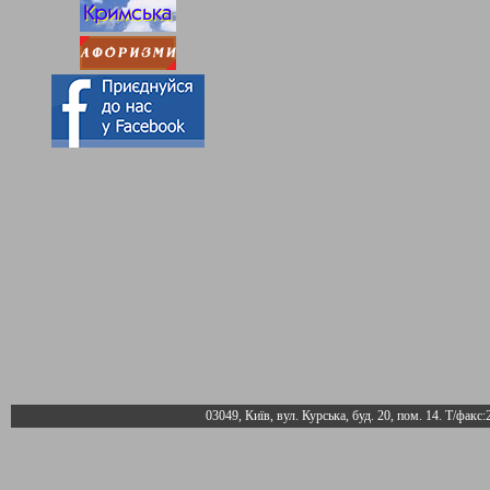
03049, Київ, вул. Курська, буд. 20, пом. 14. Т/факс: