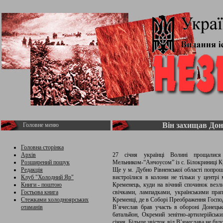
Він захищав Дон
Головне меню
Головна сторінка
Архів
27 січня українці Волині прощалися
Розширений пошук
Мельником-“Анчоусом” із с. Білокриниці Кр
Редакція
Ще у м. Дубно Рівненської області попрощ
Клуб "Холодний Яр"
вистроїлися в колони не тільки у центрі 
Книги - поштою
Кременець, куди на вічний спочинок везл
Гостьова книга
свічками, лампадками, українськими пра
Стежками холодноярських
Кременці, де в Соборі Преображення Госпо
отаманів
В’ячеслав брав участь в обороні Донецько
батальйон, Окремий зенітно-артилерійськи
січня. Більше звісток від В’ячеслава не бу