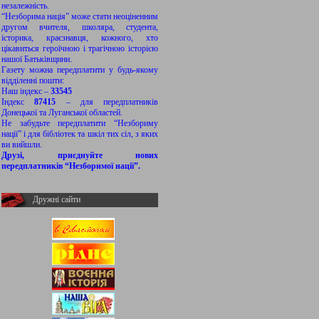
незалежність.
“Незборима нація” може стати неоціненним
другом вчителя, школяра, студента,
історика, краєзнавця, кожного, хто
цікавиться героїчною і трагічною історією
нашої Батьківщини.
Газету можна передплатити у будь-якому
відділенні пошти:
Наш індекс –
33545
Індекс
87415
– для передплатників
Донецької та Луганської областей.
Не забудьте передплатити “Незбориму
нації” і для бібліотек та шкіл тих сіл, з яких
ви вийшли.
Друзі, приєднуйте нових
передплатників “Незборимої нації”.
Дружні сайти