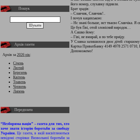
його номер, слухавку підняли.
Пошук
Брат зрадів:
– Славчик, Славчик!..
І почув кацапською:
– Нє звані больше, нєт тваєво Славчіка. Я є
Це був Ґіві, отой зловісний виродок…
А Сашко йому:
– Гіві, не вмирай, я по тебе приїду.
У Славка залишилося двоє дітей: старшому 
Архів газети
Картка ПриватБанку 4149 4978 2571 0710, І
Допоможемо!
Архів за
2026 рік
:
Січень
Лютий
Березень
Квітень
Травень
Червень
Липень
Передплата
“Незборима нація” – газета для тих, хто
хоче знати історію боротьби за свободу
України.
Це газета, в якій висвітлюються
невідомі сторінки Визвольної боротьби за