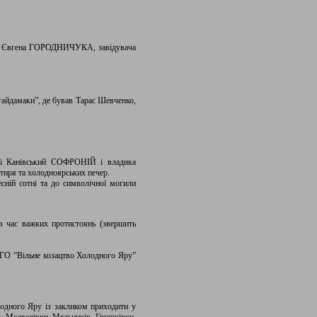
дар” Євгена ГОРОДНИЧУКА, завідувача
айдамаки”, де бував Тарас Шевченко,
й і Канівський СОФРОНІЙ і владика
тиря та холодноярських печер.
сній сотні та до символічної могили
 в час важких протистоянь (звершить
 ГО “Вільне козацтво Холодного Яру”
дного Яру із закликом приходити у