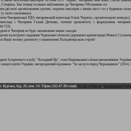
х, а також залученню школярів та учнів ПТУ Черкас, Чигирина, Кам’янки, Сміли, Канев
, Стецівки, Зам’ятниці та інших наближених до Чигирина і Мельників сіл.
и дві ночі організованим групам, зокрема школярів з інших міст і сіл у будинках куль
(у своїх спальниках).
віти Чигиринської РДА чигиринській вчительці Олені Черноус, організаторові конкурсу
 вчительці з Чигирина Галині Дяченко, членові оргкомітету з формування чигирин
94-733).
діоні в Чигирині не будо заплановано інших заходів.
рони культурної спадщини Черкаської обласної державної адміністрації Миколі Суховом
а Вашу велику допомогу у вшануванні Холодноярських героїв!
зидент Історичного клубу “Холодний Яр”, член Національної спілки письменників України
ук вищої освіти України, нагороджений відзнакою “За заслуги перед Черкащиною” (2014,
л. Курська, буд. 20, пом. 14. Т/факс:242-47-38 e-mail:
Koval_r@ukr.net
,
kovalroman1@gmai