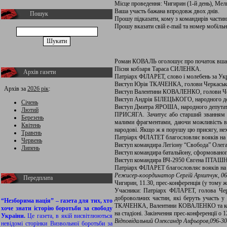
Місце проведення: Чигирин (1-й день), Мель
Ваша участь бажана впродовж двох днів.
Пошук
Прошу підказати, кому з командирів частини
Прошу вказати свій е-mail та номер мобіль
Роман КОВАЛЬ оголошує про початок вшану
Пісня кобзаря Тараса СИЛЕНКА.
Архів газети
Патріарх ФІЛАРЕТ, слово і молебень за Укр
Виступ Юрія ТКАЧЕНКА, голови Черкаськ
Архів за
2026 рік
:
Виступ Валентини КОВАЛЕНКО, голови Чер
Виступ Андрія БІЛЕЦЬКОГО, народного де
Січень
Виступ Дмитра ЯРОША, народного депутат
Лютий
ПРИСЯГА. Зачитує або старший званням (ч
Березень
малими фрагментами, даючи можливість во
Квітень
народові. Якщо ж я порушу цю присягу, нех
Травень
Патріарх ФІЛАТЕТ благословляє вояків на 
Червень
Виступ командира Легіону “Свобода” Ол
Липень
Виступ командира батальйону, сформованог
Виступ командира ВЧ-2950 Євгена ПТА
Патріарх ФІЛАРЕТ благословляє вояків на б
Режисер-координатор Сергій Архипчук,
06
Передплата
Чигирин, 11.30, прес-конференція (у тому ж
Учасники: Патріарх ФІЛАРЕТ, голова Ч
добровольчих частин, які беруть участь 
“Незборима нація” – газета для тих, хто
ТКАЧЕНКА, Валентини КОВАЛЕНКО та команди
хоче знати історію боротьби за свободу
на стадіоні. Закінчення прес-конференції о 1
України.
Це газета, в якій висвітлюються
Відповідальний Олександр Алфьоров,096-30
невідомі сторінки Визвольної боротьби за