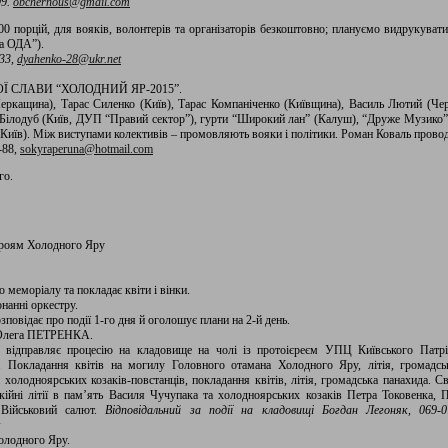
99.
obchernous@gmail.com
00 порцій, для вояків, волонтерів та організаторів безкоштовно; плануємо видрукуват
ка ОДА”).
33
,
dyahenko-28@ukr.net
 СЛАВИ “ХОЛОДНИЙ ЯР-2015”.
еркащина), Тарас Силенко (Київ), Тарас Компаніченко (Київщина), Василь Лютий (Ч
й Білодуб (Київ, ДУП “Правий сектор”), гурти “Широкий лан” (Калуш), “Друже Музико” 
 – Київ). Між виступами колективів – промовляють вояки і політики. Роман Коваль прово
-88,
sokyraperuna@hotmail.com
го.
Героям Холодного Яру
о меморіалу та покладає квіти і вінки.
анні оркестру.
повідає про події 1-го дня й оголошує плани на 2-й день.
и Олега ПЕТРЕНКА.
 відправляє процесію на кладовище на чолі із протоієреєм УПЦ Київського Па
адання квітів на могилу Головного отамана Холодного Яру, літія, громадська
і холодноярських козаків-повстанців, покладання квітів, літія, громадська панахида.
ійні літії в пам’ять Василя Чучупака та холодноярських козаків Петра Токовенка, 
 Військовий салют.
Відповідальний за події на кладовищі Богдан Легоняк, 069-07
олодного Яру.