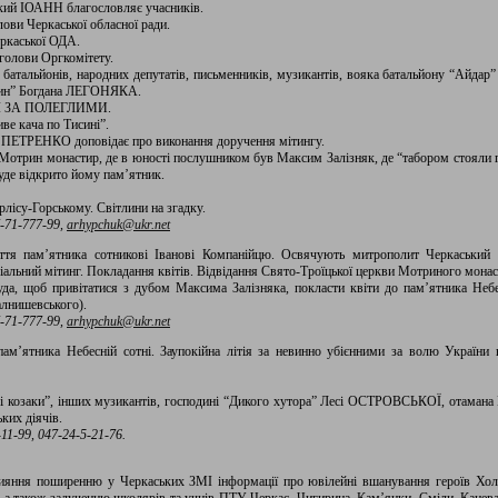
кий ІОАНН благословляє учасників.
ви Черкаської обласної ради.
ркаської ОДА.
голови Оргкомітету.
 і батальйонів, народних депутатів, письменників, музикантів, вояка батальйону “Ай
ирин” Богдана ЛЕГОНЯКА.
ЗА ПОЛЕГЛИМИ.
ве кача по Тисині”.
г ПЕТРЕНКО доповідає про виконання доручення мітингу.
отрин монастир, де в юності послушником був Максим Залізняк, де “табором стояли г
уде відкрито йому пам’ятник.
лісу-Горському. Світлини на згадку.
-71-777-99,
arhypchuk@ukr.net
иття пам’ятника сотникові Іванові Компанійцю. Освячують митрополит Черкаськи
льний мітинг. Покладання квітів. Відвідання Свято-Троїцької церкви Мотриного монас
уда, щоб привітатися з дубом Максима Залізняка, покласти квіти до пам’ятника Небе
алнишевського).
-71-777-99,
arhypchuk@ukr.net
 пам’ятника Небесній сотні. Заупокійна літія за невинно убієнними за волю України
ькі козаки”, інших музикантів, господині “Дикого хутора” Лесі ОСТРОВСЬКОЇ, отамана
их діячів.
1-99, 047-24-5-21-76.
ння поширенню у Черкаських ЗМІ інформації про ювілейні вшанування героїв Холо