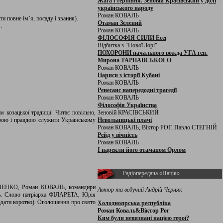
Жага і терпіння. Зеновій Красівський у долі
українського народу
Роман КОВАЛЬ
и повне ім’я, посаду і звання).
Отаман Зелений
.
Роман КОВАЛЬ
ФІЛОСОФІЯ СИЛИ Есеї
Відбитка з "Нової Зорі"
ПОХОРОНИ начального вожда УГА ген.
Мирона ТАРНАВСЬКОГО
Роман КОВАЛЬ
Нариси з історії Кубані
Роман КОВАЛЬ
Ренесанс напередодні трагедії
Роман КОВАЛЬ
Філософія Українства
козацької традиції. Читає повільно,
Зеновій КРАСІВСЬКИЙ
ірою і правдою служити Українському
Невольницькі плачі
Роман КОВАЛЬ, Віктор РОГ, Павло СТЕГНІЙ
Рейд у вічність
Роман КОВАЛЬ
І нарекли його отаманом Орлом
Радіопередача «Нація»
ВАЛЕНКО, Роман КОВАЛЬ, командири
Автор та ведучий Андрій Черняк
ань. Слово патріарха ФІЛАРЕТА, Юрія
дати коротко). Оголошення про свято
Холодноярська республіка
Роман Коваль&Віктор Рог
Ким були невизнані нацією герої?