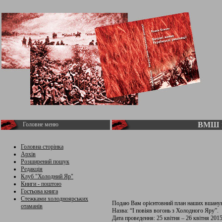
ВМШ п
Головне меню
Головна сторінка
Архів
Розширений пошук
Редакція
Клуб "Холодний Яр"
Книги - поштою
Гостьова книга
Стежками холодноярських
Подаю Вам орієнтовний план наших вшанув
отаманів
Назва: “І повіяв вогонь з Холодного Яру”.
Дата проведення: 25 квітня – 26 квітня 2015