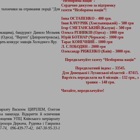
“Незборима нація”!
Сердечно дякуємо за підтримку
и талончики на отримання порції “Для
газети “Незборима нація”!
Інна ОСТАПЕНКО – 400 грн.
Іван КАЧУРИК (Хмельницький) – 500 грн
Ігор СМЕТАНСЬКИЙ (Калуш) – 500 грн
еркащина), бандурист Данило Мельник
Олекса РІЗНИКІВ (Одеса) – 1000 грн
(Одеса), “Вертеп” (Дніпропетровськ),
Юрій БОТНАР (Черкаси) – 1000 грн
дить конкурс знавців Холодного Яру.
Тарас КОНЕЧНИЙ – 1000 грн
Л. СЛОБОДЯН – 2000 грн
Олександр РИЖЕНКО (Київ) – 3000 грн.
Передплачуйте газету “Незборима нація”
Передплатний індекс – 33545.
Для Донецької і Луганської областей – 87415.
Вартість передплати на 6 місяців – 132 грн., з
травня – 148 грн.
Читайте, передплачуйте!
тріархату Василем ЦИРІЛЕМ, Олегом
 панахида. Відкриття й освячення
 Священик УПЦ Київського патріархату
Прохора Деркача, Руденка і Гаврилка
-74, 096-439-77-42, 047-30-95-33-1