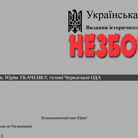
. Юрію ТКАЧЕНКУ, голові Черкаської ОДА
Вельмишановний пане Юрію!
ань на Чигиринщині.
 р.