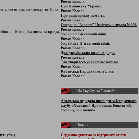
Роман Коваль
Про Кубанську Україну.
ирина на стадіон (міліція на 10 хв.
Роман Коваль
Про національну пам’ять.
Роман Коваль
Операція "Заповіт" Чекістська справа №206.
Роман Коваль
обників, благодійна виставка-продаж
Україна в І-й світовій війні.
Роман Коваль
Українці у ІІ-й світовій війні.
Роман Коваль
Долі українських козачих родів.
Роман Коваль
Так творилось українське військо.
Роман Коваль
Кубанська Народна Республіка.
Роман Коваль
«За Україну, за її волю!»
Авторська передача президента Історичного
клубу «Холодний Яр» Романа Коваля «За
Україну, за її волю!»
Подяка
уть усім).
Сердечно дякуємо за підтримку
газети