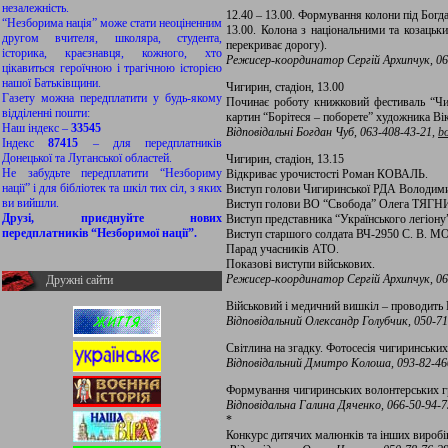
незалежність.
12.40 – 13.00. Формування колони під Богда
“Незборима нація” може стати неоціненним
13.00. Колона з національними та козацьк
другом вчителя, школяра, студента,
перекриває дорогу).
історика, краєзнавця, кожного, хто
Режисер-координатор Сергій Архипчук,
06
цікавиться героїчною і трагічною історією
нашої Батьківщини.
Чигирин, стадіон, 13.00
Газету можна передплатити у будь-якому
Починає роботу книжковий фестиваль “Чиг
відділенні пошти:
картин “Борітеся – поборете” художника В
Наш індекс –
33545
Відповідальні Богдан Чуб, 063-408-43-21,
b
Індекс
87415
– для передплатників
Донецької та Луганської областей.
Чигирин, стадіон, 13.15
Не забудьте передплатити “Незбориму
Відкриває урочистості Роман КОВАЛЬ.
нації” і для бібліотек та шкіл тих сіл, з яких
Виступ голови Чигиринської РДА Волод
ви вийшли.
Виступ голови ВО “Свобода” Олега ТЯГ
Друзі, приєднуйте нових
Виступ представника “Українського легі
передплатників “Незборимої нації”.
Виступ старшого солдата ВЧ-2950 С. В. 
Парад учасників АТО.
Показові виступи військових.
Режисер-координатор Сергій Архипчук,
06
Дружні сайти
Військовий і медичний вишкіл – проводить 
Відповідальний Олександр Голубчик, 050-71
Світлина на згадку. Фотосесія чигиринськи
Відповідальний Дмитро Колоша, 093-82-46
Формування чигиринських волонтерських гр
Відповідальна Галина
Дяченко,
066
-50
-94
-7
*
Конкурс дитячих малюнків та інших виробів