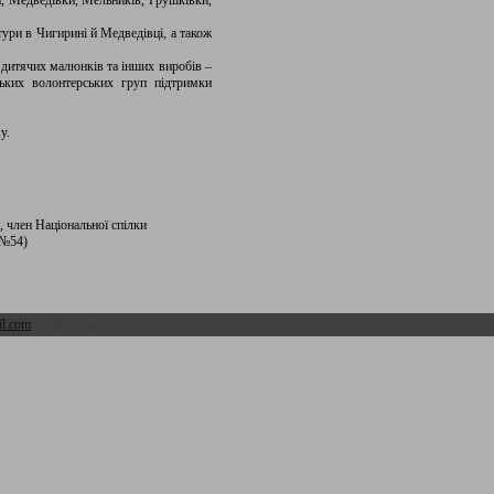
а, Медведівки, Мельників, Грушківки,
тури в Чигирині й Медведівці, а також
 дитячих малюнків та інших виробів –
ських волонтерських груп підтримки
у.
, член Національної спілки
 №54)
l.com
Адмін розділ