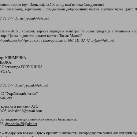
новою горою (вул. Замкова), за 100 м від пам’ятника бандуристові.
ими прапорами, хоругвами і штандартами добровольчих частин вирушає через центр Чиг
7-71-777-99,
arhypchuk@ukr.net
ирин-2015”, ярмарок виробів народних майстрів та іншої продукції вітчизняних вир
іктора Цапка, відомого циклом картин “Козак Мамай”.
ohdankosovskiy@gmail.com
і Віктор Билина, 067-111-32-42,
bylyny@ukr.net
имира КЛИМЕНКА.
НИБОКА.
ону” Олександра ГОЛУБЧИКА.
МОРОЗА.
7-71-777-99,
arhypchuk@ukr.net
ГО “Український легіон”.
5-01-98.
х красунь із вояками АТО.
0-95
,
kolosha33@gmail.com
уп підтримки добровольчих полків і батальйонів.
33
,
dyahenko-28@ukr.net
 – подарунків воякові (трьох кращих визначають і нагороджують вояки, але цукерки буд