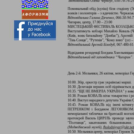
Відповідальна Олена Черноус, 050-78-76-2
Поминальний обід (куліш) біля стадіону (5
вояків і волонтерів – з вдячністю. Черкась
Відповідальна
Галина
Дяченко,
066
-50
-94
-7
Чигирин, центр, 17.00 – 23.00
МИСТЕЦЬКИЙ ФЕСТИВАЛЬ КОЗАЦЬКОЇ
Виступатимуть кобзарі Михайло Коваль (Ч
(Київ, вояк батальйону “Донбас”), Арсені
“Тінь Сонця”, “Рутенія”, “Кому вниз” (усі
Відповідальний Арсеній Білодуб
, 067-480-61
Відвідання резиденції Богдана Хмельницько
Відповідальний від заповідника “Чигирин”.
День 2-й. Мельники, 26 квітня, меморіал 
10.00. Збір, оркестр грає українські марші.
10.30. Делегація перших осіб піднімається д
10.35. “ЩЕ НЕ ВМЕРЛА УКРАЇНА” у викон
10.38. Роман КОВАЛЬ вітає товариство і роз
10.40. Виступ народного депутата Україн
10.45. Роман КОВАЛЬ від імені мітингу
ПЕТРЕНКОМ і Богданом ЛЕГОНЯКОМ. Покл
меморіальної таблички на братській могил
протоієрей Василь ЦИРІЛЬ проведе заупок
“Полтавця”, закатованих більшовиками.
(Медведівський музей),
fholodniyyar@ukr.net
10.50. Мельники-центр, меморіал Героям Х