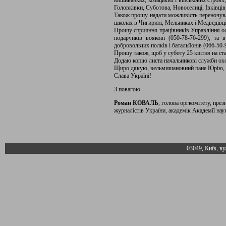
вишиванках, козацьких і військових строя
Головківки, Суботова, Новоселиці, Івківців
Також прошу надати можливість переночуват
школах в Чигирині, Мельниках і Медведівці 
Прошу сприяння працівників Управління ос
подарунків воякові (050-78-76-299), та
добровольчих полків і батальйонів (066-50-
Прошу також, щоб у суботу 25 квітня на ста
Додаю копію листа начальникові служби охо
Щиро дякую, вельмишановний пане Юрію, з
Слава Україні!
З повагою
Роман КОВАЛЬ
, голова оргкомітету, пре
журналістів України, академік Академії на
03049, Київ, ву