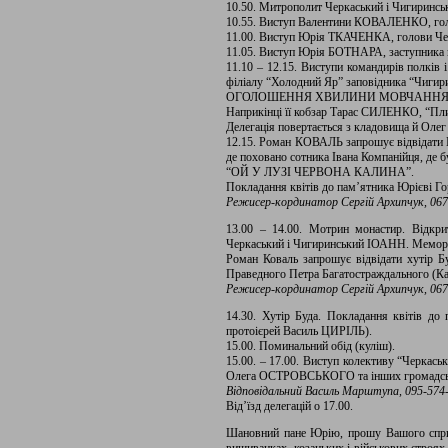
10.50. Митрополит Черкаський і Чигиринсь
10.55. Виступ Валентини КОВАЛЕНКО, голо
11.00. Виступ Юрія ТКАЧЕНКА, голови Че
11.05. Виступ Юрія БОТНАРА, заступника 
11.10 – 12.15. Виступи командирів полків
філіалу “Холодний Яр” заповідника “Чиг
ОГОЛОШЕННЯ ХВИЛИНИ МОВЧАННЯ 
Наприкінці її кобзар Тарас СИЛЕНКО, “Пли
Делегація повертається з кладовища й Оле
12.15. Роман КОВАЛЬ запрошує відвідати М
де поховано сотника Івана Компанійця, де б
“ОЙ У ЛУЗІ ЧЕРВОНА КАЛИНА”.
Покладання квітів до пам’ятника Юрієві Гор
Режисер-кординатор Сергій Архипчук,
067
13.00 – 14.00. Мотрин монастир. Відкр
Черкаський і Чигиринський ІОАНН. Меморіа
Роман Коваль запрошує відвідати хутір Б
Праведного Петра Багатостраждального (К
Режисер-кординатор Сергій Архипчук,
067
14.30. Хутір Буда. Покладання квітів до
протоієрей Василь ЦИРІЛЬ).
15.00. Поминальний обід (куліш).
15.00. – 17.00. Виступ колективу “Черкас
Олега ОСТРОВСЬКОГО та інших громадськ
Відповідальний Василь Марштупа, 095-574-1
Від’їзд делегацій о 17.00.
Шановний пане Юрію, прошу Вашого сприя