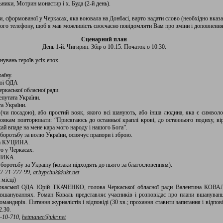
ники, Мотрин монастир і х. Буда (2-й день).
, сформованої у Черкасах, яка воювала на Донбасі, варто надати слово (необхідно вказат
ного телефону, щоб я мав можливість своєчасно повідомляти Вам про зміни і доповнення
Сценарний план
День 1-й. Чигирин. Збір о 10.15. Початок о 10.30.
вань героїв усіх епох.
аїну.
ої ОДА
каської обласної ради.
путата України.
а України.
и посадою), або простий вояк, якого всі шанують, або інша людина, яка є символом 
якам повторювати: “Присягаюсь до останньої краплі крові, до останнього подиху, в
ай впаде на мене кара мого народу і нашого Бога”.
боротьбу за волю України, освячує прапори і зброю.
ега КУЦИНА.
о у Черкасах.
ШНИКА.
оротьбу за Україну (козаки підходять до нього за благословенням).
7-71-777-99,
arhypchuk@ukr.net
 місці)
еркаської ОДА Юрій ТКАЧЕНКО, голова Черкаської обласної ради Валентина КО
у вшануваннях. Роман Коваль представляє учасників і розповідає про плани вшанув
рів. Питання журналістів і відповіді (30 хв.; прохання ставити запитання і відпові
2.30.
-10-710
,
hetmanec@ukr.net