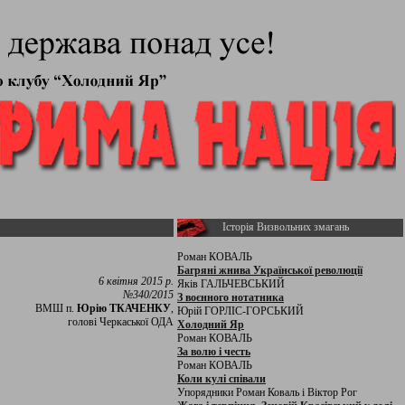
Історія Визвольних змагань
Роман КОВАЛЬ
Багряні жнива Української революції
6 квітня 2015 р.
Яків ГАЛЬЧЕВСЬКИЙ
№340/2015
З воєнного нотатника
ВМШ п.
Юрію ТКАЧЕНКУ
,
Юрій ГОРЛІС-ГОРСЬКИЙ
голові Черкаської ОДА
Холодний Яр
Роман КОВАЛЬ
За волю і честь
Роман КОВАЛЬ
Коли кулі співали
Упорядники Роман Коваль і Віктор Рог