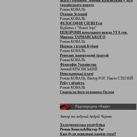
Жага і терпіння. Зеновій Красівський у долі
українського народу
Роман КОВАЛЬ
Отаман Зелений
Роман КОВАЛЬ
ФІЛОСОФІЯ СИЛИ Есеї
Відбитка з "Нової Зорі"
ПОХОРОНИ начального вожда УГА ген.
Мирона ТАРНАВСЬКОГО
Роман КОВАЛЬ
Нариси з історії Кубані
Роман КОВАЛЬ
Ренесанс напередодні трагедії
Роман КОВАЛЬ
Філософія Українства
Зеновій КРАСІВСЬКИЙ
Невольницькі плачі
Роман КОВАЛЬ, Віктор РОГ, Павло СТЕГНІЙ
Рейд у вічність
Роман КОВАЛЬ
І нарекли його отаманом Орлом
Радіопередача «Нація»
Автор та ведучий Андрій Черняк
Холодноярська республіка
Роман Коваль&Віктор Рог
Ким були невизнані нацією герої?