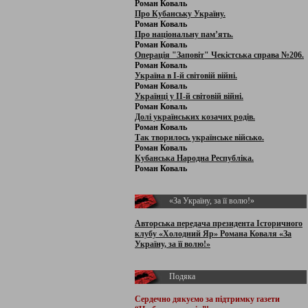
Роман Коваль
Про Кубанську Україну.
Роман Коваль
Про національну пам’ять.
Роман Коваль
Операція "Заповіт" Чекістська справа №206.
Роман Коваль
Україна в І-й світовій війні.
Роман Коваль
Українці у ІІ-й світовій війні.
Роман Коваль
Долі українських козачих родів.
Роман Коваль
Так творилось українське військо.
Роман Коваль
Кубанська Народна Республіка.
Роман Коваль
«За Україну, за її волю!»
Авторська передача президента Історичного
клубу «Холодний Яр» Романа Коваля «За
Україну, за її волю!»
Подяка
Сердечно дякуємо за підтримку
газети