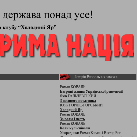
Історія Визвольних змагань
Роман КОВАЛЬ
Багряні жнива Української революції
Яків ГАЛЬЧЕВСЬКИЙ
З воєнного нотатника
Юрій ГОРЛІС-ГОРСЬКИЙ
Холодний Яр
Роман КОВАЛЬ
За волю і честь
Роман КОВАЛЬ
Коли кулі співали
Упорядники Роман Коваль і Віктор Рог