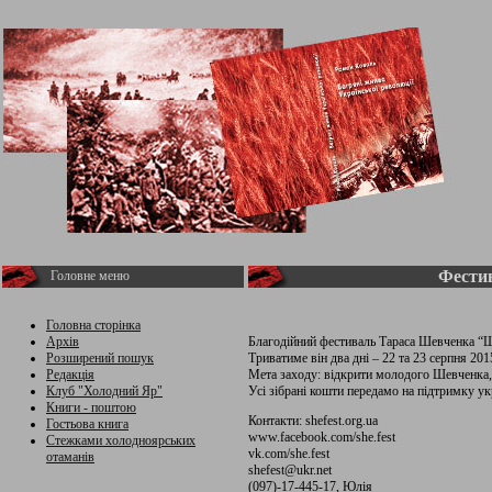
Фестив
Головне меню
Головна сторінка
Архів
Благодійний фестиваль Тараса Шевченка “Ше
Розширений пошук
Триватиме він два дні – 22 та 23 серпня 201
Редакція
Мета заходу: відкрити молодого Шевченка, 
Клуб "Холодний Яр"
Усі зібрані кошти передамо на підтримку ук
Книги - поштою
Контакти: shefest.org.ua
Гостьова книга
www.facebook.com/she.fest
Стежками холодноярських
vk.com/she.fest
отаманів
shefest@ukr.net
(097)-17-445-17, Юлія