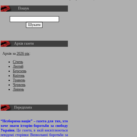
Пошук
Архів газети
Архів за
2026 рік
:
Січень
Лютий
Березень
Квітень
Травень
Червень
Липень
Передплата
“Незборима нація” – газета для тих, хто
хоче знати історію боротьби за свободу
України.
Це газета, в якій висвітлюються
невідомі сторінки Визвольної боротьби за