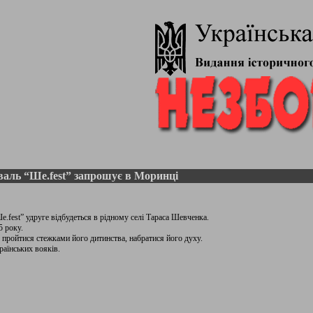
аль “Ше.fest” запрошує в Моринці
.fest” удруге відбудеться в рідному селі Тараса Шевченка.
5 року.
пройтися стежками його дитинства, набратися його духу.
раїнських вояків.