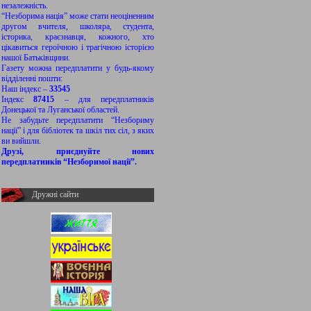
незалежність.
“Незборима нація” може стати неоціненним
другом вчителя, школяра, студента,
історика, краєзнавця, кожного, хто
цікавиться героїчною і трагічною історією
нашої Батьківщини.
Газету можна передплатити у будь-якому
відділенні пошти:
Наш індекс –
33545
Індекс
87415
– для передплатників
Донецької та Луганської областей.
Не забудьте передплатити “Незбориму
нації” і для бібліотек та шкіл тих сіл, з яких
ви вийшли.
Друзі, приєднуйте нових
передплатників “Незборимої нації”.
Дружні сайти