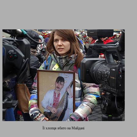
Її хлопця вбито на Майдані