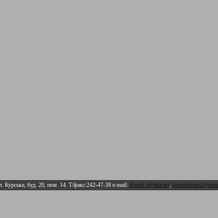
л. Курська, буд. 20, пом. 14. Т/факс:242-47-38 e-mail:
Koval_r@ukr.net
,
kovalroman1@gmai