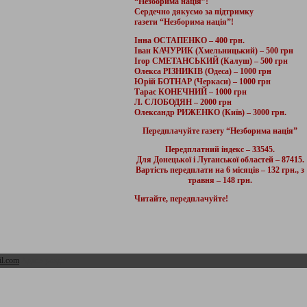
“Незборима нація”!
Сердечно дякуємо за підтримку
газети “Незборима нація”!
Інна ОСТАПЕНКО – 400 грн.
Іван КАЧУРИК (Хмельницький) – 500 грн
Ігор СМЕТАНСЬКИЙ (Калуш) – 500 грн
Олекса РІЗНИКІВ (Одеса) – 1000 грн
Юрій БОТНАР (Черкаси) – 1000 грн
Тарас КОНЕЧНИЙ – 1000 грн
Л. СЛОБОДЯН – 2000 грн
Олександр РИЖЕНКО (Київ) – 3000 грн.
Передплачуйте газету “Незборима нація”
Передплатний індекс – 33545.
Для Донецької і Луганської областей – 87415.
Вартість передплати на 6 місяців – 132 грн., з
травня – 148 грн.
Читайте, передплачуйте!
l.com
Адмін розділ