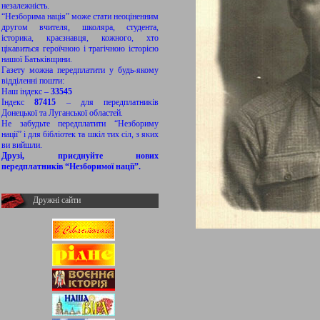
незалежність.
“Незборима нація” може стати неоціненним
другом вчителя, школяра, студента,
історика, краєзнавця, кожного, хто
цікавиться героїчною і трагічною історією
нашої Батьківщини.
Газету можна передплатити у будь-якому
відділенні пошти:
Наш індекс –
33545
Індекс
87415
– для передплатників
Донецької та Луганської областей.
Не забудьте передплатити “Незбориму
нації” і для бібліотек та шкіл тих сіл, з яких
ви вийшли.
Друзі, приєднуйте нових
передплатників “Незборимої нації”.
Дружні сайти