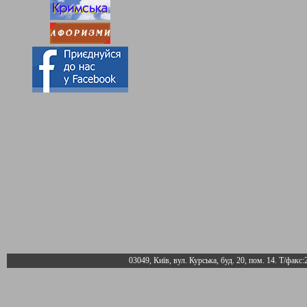
03049, Київ, вул. Курська, буд. 20, пом. 14. Т/факс: