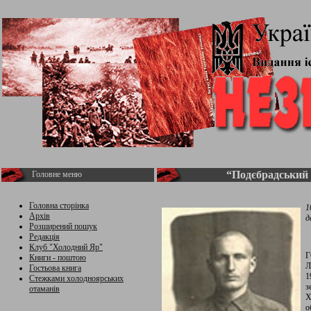
“Подєбрадський
Головне меню
Головна сторінка
1
Архів
д
Розширений пошук
Редакція
Клуб "Холодний Яр"
Г
Книги - поштою
Л
Гостьова книга
1
Стежками холодноярських
з
отаманів
Х
о