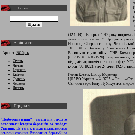
г
1
Пошук
Н
З
1
д
3
(12.1910). “В червні 1912 року витримав і
учительській семінарії”. Працював учител
Архів газети
Новгород-Сіверського р-ну Чернігівсько
18.03.1918). Воював у 4-му полку Січови
Архів за
2026 рік
:
Волинської групи військ УНР. Командир
(6.12.1919 – 6.05.1920). Інтернований до
Січень
підвідділ агрономічно-лісового ф-ту УГА
Лютий
курсів (06.1922), утім 24 січня 1923 р. викл
Березень
Квітень
Роман Коваль, Віктор Моренець
Травень
ЦДАВО України. – Ф. 3795. – Оп. 1. – Спр. 
Червень
Світлина з оригіналу. Публікується вперше
Липень
Передплата
“Незборима нація” – газета для тих, хто
хоче знати історію боротьби за свободу
України.
Це газета, в якій висвітлюються
невідомі сторінки Визвольної боротьби за