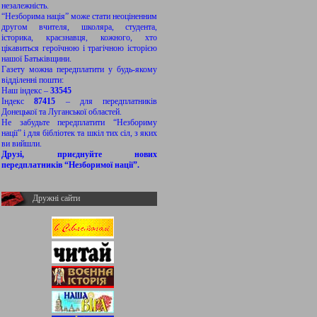
незалежність.
“Незборима нація” може стати неоціненним
другом вчителя, школяра, студента,
історика, краєзнавця, кожного, хто
цікавиться героїчною і трагічною історією
нашої Батьківщини.
Газету можна передплатити у будь-якому
відділенні пошти:
Наш індекс –
33545
Індекс
87415
– для передплатників
Донецької та Луганської областей.
Не забудьте передплатити “Незбориму
нації” і для бібліотек та шкіл тих сіл, з яких
ви вийшли.
Друзі, приєднуйте нових
передплатників “Незборимої нації”.
Дружні сайти