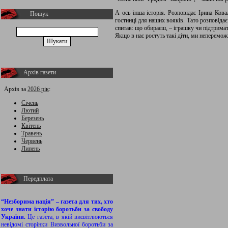
А ось інша історія. Розповідає Ірина Кова
Пошук
гостинці для наших вояків. Тато розповідає
спитав: що обираєш, – іграшку чи підтримат
Якщо в нас ростуть такі діти, ми неперемож
Архів газети
Архів за
2026 рік
:
Січень
Лютий
Березень
Квітень
Травень
Червень
Липень
Передплата
“Незборима нація” – газета для тих, хто
хоче знати історію боротьби за свободу
України.
Це газета, в якій висвітлюються
невідомі сторінки Визвольної боротьби за