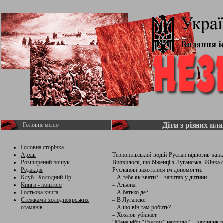
Діти з різних пл
Головне меню
Головна сторінка
Архів
Тернопільський водій Руслан підвозив жінк
Розширений пошук
Виявилося, що біженці з Луганська. Жінка с
Редакція
Русланові захотілося їм допомогти.
Клуб "Холодний Яр"
– А тебе як звати? – запитав у дитини.
Книги - поштою
– Альона.
Гостьова книга
– А батько де?
Стежками холодноярських
– В Луганске.
отаманів
– А що він там робить?
– Хохлов убивает.
“Мене ніби “Градом” накрило”, – закінчив р