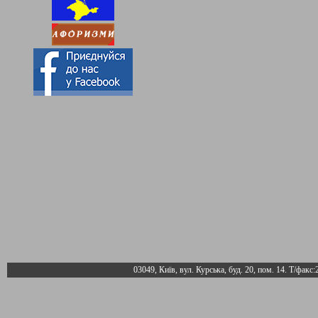
03049, Київ, вул. Курська, буд. 20, пом. 14. Т/факс: