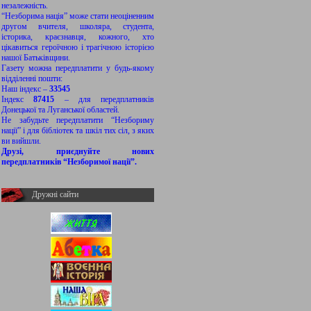
незалежність.
“Незборима нація” може стати неоціненним
другом вчителя, школяра, студента,
історика, краєзнавця, кожного, хто
цікавиться героїчною і трагічною історією
нашої Батьківщини.
Газету можна передплатити у будь-якому
відділенні пошти:
Наш індекс –
33545
Індекс
87415
– для передплатників
Донецької та Луганської областей.
Не забудьте передплатити “Незбориму
нації” і для бібліотек та шкіл тих сіл, з яких
ви вийшли.
Друзі, приєднуйте нових
передплатників “Незборимої нації”.
Дружні сайти