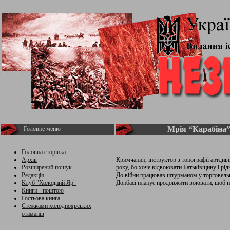
Мрія “Карабіна
Головне меню
Головна сторінка
Архів
Кримчанин, інструктор з топографії артдиві
Розширений пошук
року, бо хоче відвоювати Батьківщину і рід
Редакція
До війни працював штурманом у торговельно
Клуб "Холодний Яр"
Донбасі планує продовжити воювати, щоб п
Книги - поштою
Гостьова книга
Стежками холодноярських
отаманів