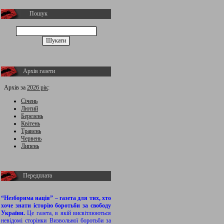
Пошук
Архів газети
Архів за
2026 рік
:
Січень
Лютий
Березень
Квітень
Травень
Червень
Липень
Передплата
“Незборима нація” – газета для тих, хто
хоче знати історію боротьби за свободу
України.
Це газета, в якій висвітлюються
невідомі сторінки Визвольної боротьби за