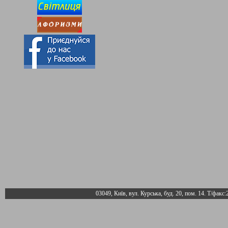
03049, Київ, вул. Курська, буд. 20, пом. 14. Т/факс: