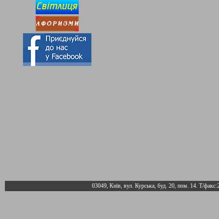
03049, Київ, вул. Курська, буд. 20, пом. 14. Т/факс: