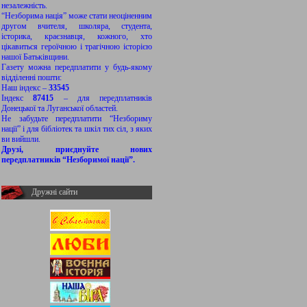
незалежність.
“Незборима нація” може стати неоціненним
другом вчителя, школяра, студента,
історика, краєзнавця, кожного, хто
цікавиться героїчною і трагічною історією
нашої Батьківщини.
Газету можна передплатити у будь-якому
відділенні пошти:
Наш індекс –
33545
Індекс
87415
– для передплатників
Донецької та Луганської областей.
Не забудьте передплатити “Незбориму
нації” і для бібліотек та шкіл тих сіл, з яких
ви вийшли.
Друзі, приєднуйте нових
передплатників “Незборимої нації”.
Дружні сайти