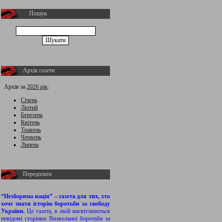
Пошук
Архів газети
Архів за
2026 рік
:
Січень
Лютий
Березень
Квітень
Травень
Червень
Липень
Передплата
“Незборима нація” – газета для тих, хто
хоче знати історію боротьби за свободу
України.
Це газета, в якій висвітлюються
невідомі сторінки Визвольної боротьби за