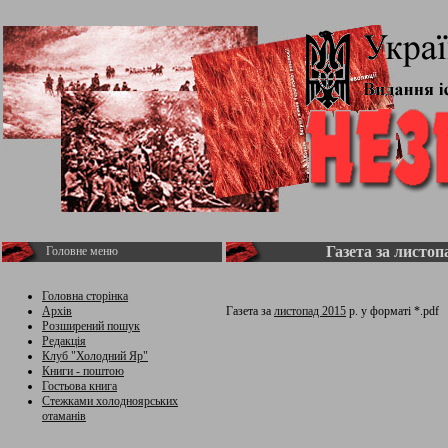
Газета за листопа
Головне меню
Головна сторінка
Архів
Газета за
листопад 2015
р. у форматі *.pdf
Розширений пошук
Редакція
Клуб "Холодний Яр"
Книги - поштою
Гостьова книга
Стежками холодноярських
отаманів