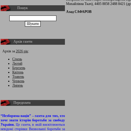
Михайлівна Ткач), 4405 8858 2488 8421 (др
Пошук
Азад САФАРОВ
Архів газети
Архів за
2026 рік
:
Січень
Лютий
Березень
Квітень
Травень
Червень
Липень
Передплата
“Незборима нація” – газета для тих, хто
хоче знати історію боротьби за свободу
України.
Це газета, в якій висвітлюються
невідомі сторінки Визвольної боротьби за