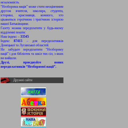
незалежність.
“Незборима нація” може стати неоціненним
другом вчителя, школяра, студента,
історика, краєзнавця, кожного, хто
цікавиться героїчною і трагічною історією
нашої Батьківщини.
Газету можна передплатити у будь-якому
відділенні пошти:
Наш індекс –
33545
Індекс
87415
– для передплатників
Донецької та Луганської областей.
Не забудьте передплатити “Незбориму
нації” і для бібліотек та шкіл тих сіл, з яких
ви вийшли.
Друзі, приєднуйте нових
передплатників “Незборимої нації”.
Дружні сайти