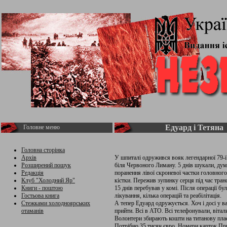
Едуард і Тетяна
Головне меню
Головна сторінка
Архів
У шпиталі одружився вояк легендарної 79-ї
Розширений пошук
біля Червоного Лиману. 5 днів шукали, дум
Редакція
поранення лівої скроневої частки головного
Клуб "Холодний Яр"
кістки. Пережив зупинку серця під час тран
Книги - поштою
15 днів перебував у комі. Після операції б
Гостьова книга
лікування, кілька операцій та реабілітація.
Стежками холодноярських
А тепер Едуард одружується. Хоч і досі у 
отаманів
прийти. Всі в АТО. Всі телефонували, вітал
Волонтери збирають кошти на титанову плас
Потрібно 35 тисяч євро. Номери карток Пр