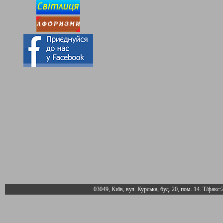
03049, Київ, вул. Курська, буд. 20, пом. 14. Т/факс: