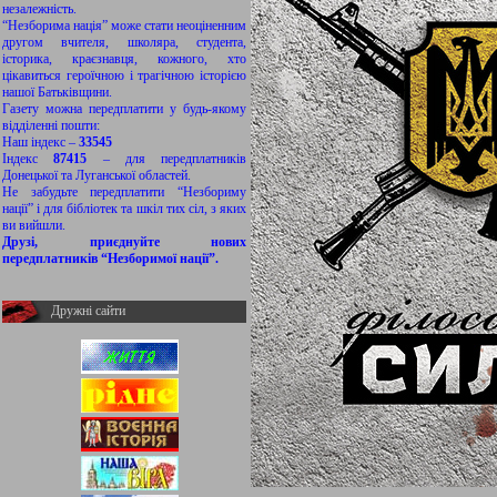
незалежність.
“Незборима нація” може стати неоціненним
другом вчителя, школяра, студента,
історика, краєзнавця, кожного, хто
цікавиться героїчною і трагічною історією
нашої Батьківщини.
Газету можна передплатити у будь-якому
відділенні пошти:
Наш індекс –
33545
Індекс
87415
– для передплатників
Донецької та Луганської областей.
Не забудьте передплатити “Незбориму
нації” і для бібліотек та шкіл тих сіл, з яких
ви вийшли.
Друзі, приєднуйте нових
передплатників “Незборимої нації”.
Дружні сайти