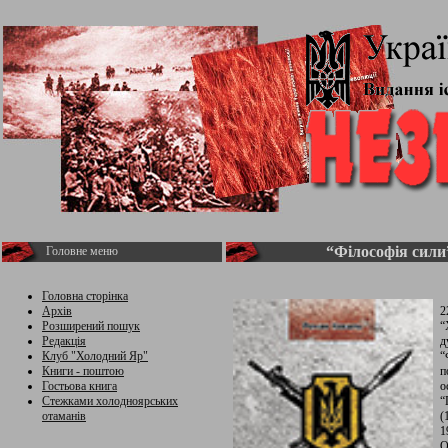
“Філософія сили
Головне меню
Головна сторінка
Архів
2
Розширений пошук
“
Редакція
д
Клуб "Холодний Яр"
“
Книги - поштою
п
Гостьова книга
о
Стежками холодноярських
“
отаманів
(
1
О