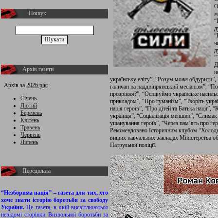
О
Пошук
м
“
д
“
ч
д
“
Д
Архів газети
н
українську еліту”, “Розум може обдурити”, 
Архів за
2026 рік
:
галичан на наддніпрянський месіанізм”, “По
прозріння?”, “Оспівуймо українське насиль
Січень
прикладом”, “Про гуманізм”, “Творіть україн
Лютий
нація героїв”, “Про дітей та Батька нації”,
Березень
українця”, “Соціалізація меншин”, “Слимак
Квітень
ушанування героїв”, “Через пам’ять про геро
Травень
Рекомендовано Історичним клубом “Холодни
Червень
вищих навчальних закладах Міністерства об
Липень
Патрульної поліції.
Передплата
“Незборима нація” – газета для тих, хто
хоче знати історію боротьби за свободу
України.
Це газета, в якій висвітлюються
невідомі сторінки Визвольної боротьби за