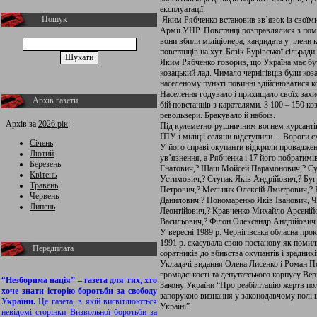
експлуатації.
Пошук
Яким Рябченко встановив зв’язок із своїм
Армії УНР. Повстанці розправлялися з помі
вони вбили міліціонера, кандидата у члени 
повстанців на хут. Безік Бурівської сільрад
Яким Рябченко говорив, що Україна має бут
козацький лад. Чимало чернігівців були ко
населеному пункті повинні здійснюватися 
Населення годувало і прихищало своїх захис
Архів газети
бій повстанців з карателями. З 100 – 150 к
револьвери. Бракувало й набоїв.
Архів за
2026 рік
:
Під кулеметно-рушничним вогнем курсантів
ҐПУ і міліції селяни відступили… Вороги 
Січень
У його справі окупанти відкрили провадженн
Лютий
ув’язнення, а Рябченка і 17 його побратимів
Березень
Гнатович,? Шаш Мойсей Парамонович,? Су
Квітень
Устимович,? Ступак Яків Андрійович,? Буг
Травень
Петрович,? Мельник Олексій Дмитрович,? 
Червень
Данилович,? Пономаренко Яків Іванович, 
Липень
Леонтійович,? Кравченко Михайло Арсеній
Васильович,? Філон Олександр Андрійович 
У вересні 1989 р. Чернігівська обласна прок
1991 р. скасувала свою постанову як помил
Передплата
соратників до вбивства окупантів і зрадникі
Укладачі видання Олена Лисенко і Роман По
громадськості та депутатського корпусу Ве
“Незборима нація” – газета для тих, хто
Закону України “Про реабілітацію жертв пол
хоче знати історію боротьби за свободу
запорукою визнання у законодавчому полі
України.
Це газета, в якій висвітлюються
Україні”.
невідомі сторінки Визвольної боротьби за