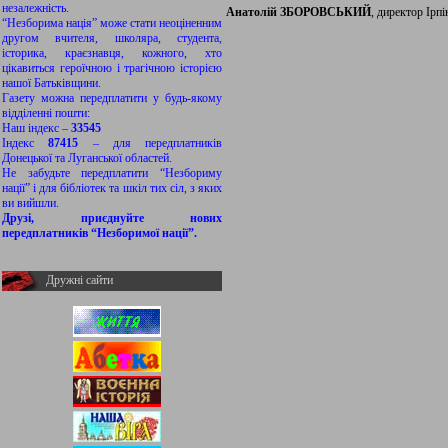
незалежність.
Анатолій ЗБОРОВСЬКИЙ
, директор Ірп
“Незборима нація” може стати неоціненним
другом вчителя, школяра, студента,
історика, краєзнавця, кожного, хто
цікавиться героїчною і трагічною історією
нашої Батьківщини.
Газету можна передплатити у будь-якому
відділенні пошти:
Наш індекс –
33545
Індекс
87415
– для передплатників
Донецької та Луганської областей.
Не забудьте передплатити “Незбориму
нації” і для бібліотек та шкіл тих сіл, з яких
ви вийшли.
Друзі, приєднуйте нових
передплатників “Незборимої нації”.
Дружні сайти