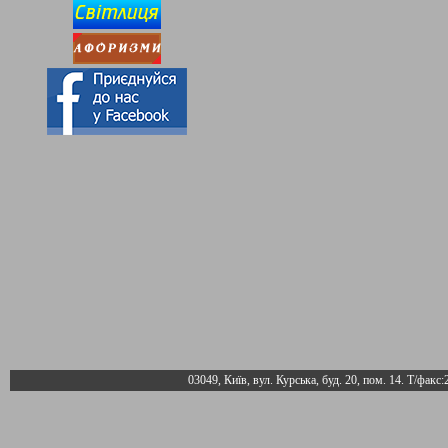
03049, Київ, вул. Курська, буд. 20, пом. 14. Т/факс: