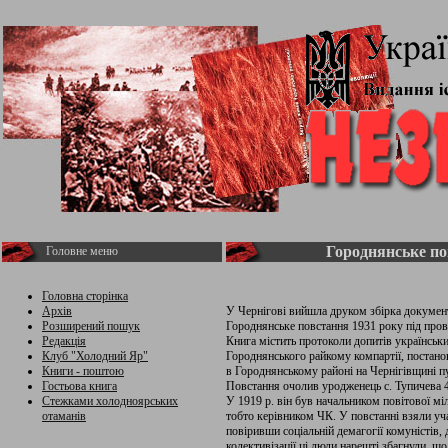
Городнянське по
Головне меню
Головна сторінка
Архів
У Чернігові вийшла друком збірка документ
Розширений пошук
Городнянське повстання 1931 року під про
Редакція
Книга містить протоколи допитів українськи
Клуб "Холодний Яр"
Городнянського райкому компартії, постан
Книги - поштою
в Городнянському районі на Чернігівщині 
Гостьова книга
Повстання очолив уродженець с. Тупичева 4
Стежками холодноярських
У 1919 р. він був начальником повітової міл
отаманів
тобто керівником ЧК. У повстанні взяли уча
повіривши соціальній демагогії комуністів,
колективізації ці люди нарешті збагнули, що