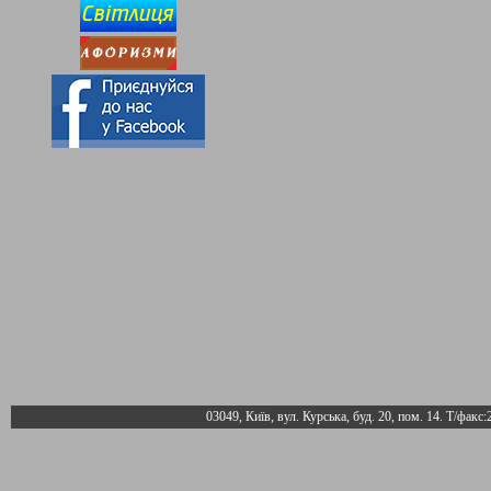
03049, Київ, вул. Курська, буд. 20, пом. 14. Т/факс: