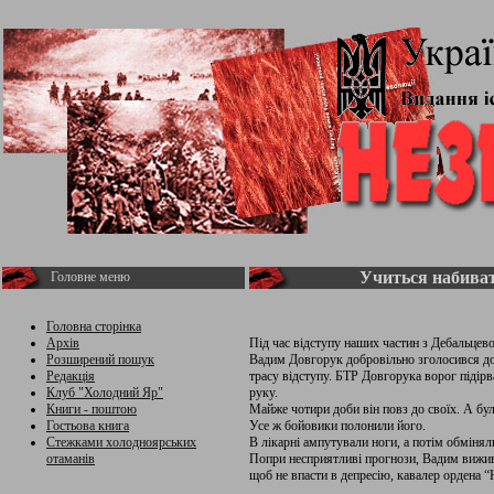
Учиться набива
Головне меню
Головна сторінка
Архів
Під час відступу наших частин з Дебальцев
Розширений пошук
Вадим Довгорук добровільно зголосився до
Редакція
трасу відступу. БТР Довгорука ворог підірв
Клуб "Холодний Яр"
руку.
Книги - поштою
Майже чотири доби він повз до своїх. А було
Гостьова книга
Усе ж бойовики полонили його.
Стежками холодноярських
В лікарні ампутували ноги, а потім обмінял
отаманів
Попри несприятливі прогнози, Вадим вижив.
щоб не впасти в депресію, кавалер ордена 