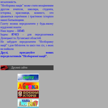
незалежність.
“Незборима нація” може стати неоціненним
другом вчителя, школяра, студента,
історика, краєзнавця, кожного, хто
цікавиться героїчною і трагічною історією
нашої Батьківщини.
Газету можна передплатити у будь-якому
відділенні пошти:
Наш індекс –
33545
Індекс
87415
– для передплатників
Донецької та Луганської областей.
Не забудьте передплатити “Незбориму
нації” і для бібліотек та шкіл тих сіл, з яких
ви вийшли.
Друзі, приєднуйте нових
передплатників “Незборимої нації”.
Дружні сайти