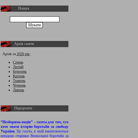
Пошук
Архів газети
Архів за
2026 рік
:
Січень
Лютий
Березень
Квітень
Травень
Червень
Липень
Передплата
“Незборима нація” – газета для тих, хто
хоче знати історію боротьби за свободу
України.
Це газета, в якій висвітлюються
невідомі сторінки Визвольної боротьби за