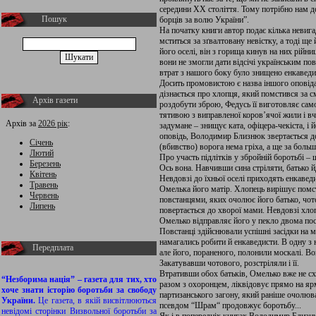
середини XX століття. Тому потрібно нам до
Пошук
борців за волю України”.
На початку книги автор подає кілька невигад
мститься за зґвалтовану невістку, а тоді щ
його оселі, він з горища кинув на них рій
вони не змогли дати відсічі українським повс
втрат з нашого боку було знищено енкаведи
Досить промовистою є назва іншого оповіда
дізнається про хлопця, який помстився за 
Архів газети
роздобути зброю, Федусь її виготовляє само
тятивою з виправленої коров’ячої жили і в
Архів за
2026 рік
:
задумане – знищує ката, офіцера-чекіста, 
оповідь, Володимир Близнюк звертається до
Січень
(вбивство) ворога нема гріха, а ще за боль
Лютий
Про участь підлітків у збройній боротьбі – 
Березень
Ось вона. Навчивши сина стріляти, батько 
Квітень
Невдовзі до їхньої оселі приходять енкавед
Травень
Омелька його матір. Хлопець вирішує помсти
Червень
повстанцями, яких очолює його батько, чот
Липень
повертається до хворої мами. Невдовзі хлоп
Омелько відправляє його у пекло двома пост
Повстанці здійснювали успішні засідки на м
намагались робити й енкаведисти. В одну з н
Передплата
але його, пораненого, полонили москалі. В
Закатувавши чотового, розстріляли і її.
Втративши обох батьків, Омелько вже не с
“Незборима нація” – газета для тих, хто
разом з охоронцем, ліквідовує прямо на яр
хоче знати історію боротьби за свободу
партизанського загону, який раніше очолював
України.
Це газета, в якій висвітлюються
псевдом “Шрам“ продовжує боротьбу...
невідомі сторінки Визвольної боротьби за