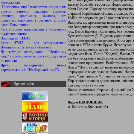
Як і в попередніх книгах Володимир Близнюк
незалежність.
завзяту боротьбу з ворогом. Подає спогади
“Незборима нація” може стати неоціненним
Марії Савчук. Окрему розповідь присвяти
другом вчителя, школяра, студента,
старшині Українських січових стрільців. За
історика, краєзнавця, кожного, хто
1945 р. та засуджено до 10 років ув’язненн
цікавиться героїчною і трагічною історією
Важливо, що краєзнавець називає імена зрадн
нашої Батьківщини.
пан Володимир оповідання про трьох зрадни
Газету можна передплатити у будь-якому
них, Петро Іванович Кузьменко, був таєм
відділенні пошти:
Кутського району (!). Видавав українських п
Наш індекс –
33545
був він покараний повстанцями. А ось дру
Індекс
87415
– для передплатників
воював в УПА в сотні Крука. Легалізувавши
Донецької та Луганської областей.
тепер уже колишніх, друзів. Спійманий стрі
Не забудьте передплатити “Незбориму
наздогнала його. Третій “Кордуб”, Василь
нації” і для бібліотек та шкіл тих сіл, з яких
він був засуджений на 25 років позбавленн
ви вийшли.
повстанцям продуктами. Реабілітований 199
Друзі, приєднуйте нових
Праця “Пімста і сльози” написана народною 
передплатників “Незборимої нації”.
староукраїнському подає по батькові. Напр
слово “син” літерою “с.”, що читач часом м
Твір проілюстровано документами, світлина
Дружні сайти
відгуки, листи і виступи.
Книга невтомного збирача інформації про 
сльози” написана справді батькам на славу, 
Вадим ШАПОШНИК
м. Бориспіль Київської обл.