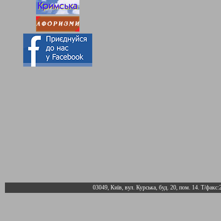
03049, Київ, вул. Курська, буд. 20, пом. 14. Т/факс: