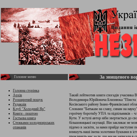
За знищеного во
Головне меню
Головна сторінка
Архів
Такий лейтмотив книги спогадів учасника В
Розширений пошук
Володимира Юрійовича Близнюка “Пімста і с
Редакція
Косівського району Івано-Франківської обла
Клуб "Холодний Яр"
Словами “Батькам на славу, синам на наук
Книги - поштою
героїчну боротьбу УПА та підпільників – ч
Гостьова книга
Кути. У вступі автор ніби звертається до с
Стежками холодноярських
більшовицької окупації. Він закликає не мов
отаманів
підемо в засвіти, за нами прийде наступне 
впишуть наші імена золотими буквами в іст
проклянуть нас за те, що ми не записали в 