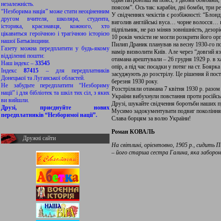
один патронташ на поясі, з двома бомбами,
незалежність.
поясом”. Ось так: карабін, дві бомби, три 
“Незборима нація” може стати неоціненним
У свідченнях чекістів є розбіжності: “Бл
другом вчителя, школяра, студента,
виголив англійські вуса… чорне волосся… н
історика, краєзнавця, кожного, хто
підпільник, не раз міняв зовнішність, дезор
цікавиться героїчною і трагічною історією
10 років чекісти не могли розкрити його ор
нашої Батьківщини.
Пилип Драник планував на весну 1930-го п
Газету можна передплатити у будь-якому
намір визволити Київ. Але через “довгий яз
відділенні пошти:
отамана арештували – 26 грудня 1929 р. в х
Наш індекс –
33545
опір, а під час посадки у потяг на ст. Бояр
Індекс
87415
– для передплатників
засуджують до розстрілу. Це рішення й пос
Донецької та Луганської областей.
березня 1930 року.
Не забудьте передплатити “Незбориму
Розстріляли отамана 7 квітня 1930 р. разом
нації” і для бібліотек та шкіл тих сіл, з яких
України вибухнули повстання проти російськ
ви вийшли.
Друзі, шукайте свідчення боротьби наших п
Друзі, приєднуйте нових
Мусимо задокументувати подвиг покоління 
передплатників “Незборимої нації”.
Слава борцям за волю України!
Роман КОВАЛЬ
Дружні сайти
На світлині, орієнтовно, 1905 р., сидить
– його старша сестра Галина, яка заборо