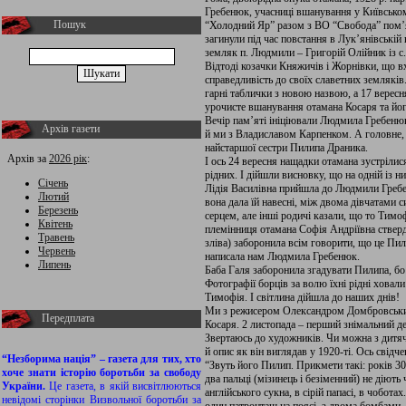
Гребенюк, учасниці вшанування у Київськом
Пошук
“Холодний Яр” разом з ВО “Свобода” пом’ян
загинули під час повстання в Лук’янівській
земляк п. Людмили – Григорій Олійник із с
Відтоді козачки Княжичів і Жорнівки, що в
справедливість до своїх славетних земляків
гарні таблички з новою назвою, а 17 вересня
урочисте вшанування отамана Косаря та йог
Вечір пам’яті ініціювали Людмила Гребенюк
Архів газети
й ми з Владиславом Карпенком. А головне, 
найстаршої сестри Пилипа Драника.
Архів за
2026 рік
:
І ось 24 вересня нащадки отамана зустрілис
рідних. І дійшли висновку, що на одній із ни
Січень
Лідія Василівна прийшла до Людмили Гребен
Лютий
вона дала їй навесні, між двома дівчатами с
Березень
серцем, але інші родичі казали, що то Тимоф
Квітень
племінниця отамана Софія Андріївна стверди
Травень
зліва) заборонила всім говорити, що це Пи
Червень
написала нам Людмила Гребенюк.
Липень
Баба Галя заборонила згадувати Пилипа, бо 
Фотографії борців за волю їхні рідні ховал
Тимофія. І світлина дійшла до наших днів!
Ми з режисером Олександром Домбровським
Передплата
Косаря. 2 листопада – перший знімальний д
Звертаюсь до художників. Чи можна з дитяч
й опис як він виглядав у 1920-ті. Ось свідч
“Незборима нація” – газета для тих, хто
“Звуть його Пилип. Прикмети такі: років 30,
хоче знати історію боротьби за свободу
два пальці (мізинець і безіменний) не діют
України.
Це газета, в якій висвітлюються
англійського сукна, в сірій папасі, в чобот
невідомі сторінки Визвольної боротьби за