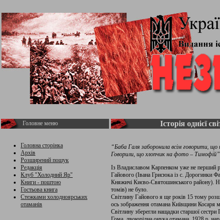
Історія однієї св
Головне меню
Головна сторінка
“Баба Галя заборонила всім говорити, що 
Архів
Говорили, що хлопчик на фото – Тимофій”
Розширений пошук
Редакція
Із Владиславом Карпенком уже не перший р
Клуб "Холодний Яр"
Гайового (Івана Грисюка із с. Дорогинки Фа
Книги - поштою
Княжичі Києво-Святошинського району). На 
Гостьова книга
томів) не було.
Стежками холодноярських
Світлину Гайового я ще років 15 тому розш
отаманів
ось зображення отамана Київщини Косаря ми 
Світлину зберегли нащадки старшої сестри 
Гома, двоюрідна онука отамана, 1928 р. нар