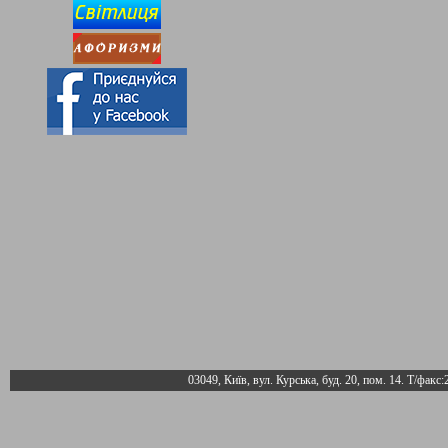
03049, Київ, вул. Курська, буд. 20, пом. 14. Т/факс: