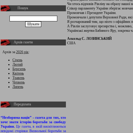
Чи хтось відповів Рівліну на образу нашої н
Пошук
Спікер парламенту України зберігає мовчан
Промовчав і Президент України.
Промовчали і депутати Верховної Ради, які
Я розчарований тим, що ніхто з офіційних п
А Рівлін заслуговує презирства і, можливо,
Українські жертви Бабиного Яру, зокрема ч
Аскольд С. ЛОЗИНСЬКИЙ
Архів газети
США
Архів за
2026 рік
:
Січень
Лютий
Березень
Квітень
Травень
Червень
Липень
Передплата
“Незборима нація” – газета для тих, хто
хоче знати історію боротьби за свободу
України.
Це газета, в якій висвітлюються
невідомі сторінки Визвольної боротьби за