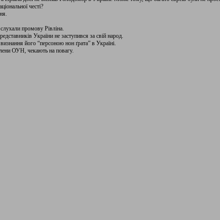
аціональної честі?
ня.
 слухали промову Рівліна.
редставників України не заступився за свій народ.
 визнання його “персоною нон ґрата” в Україні.
лени ОУН, чекають на повагу.