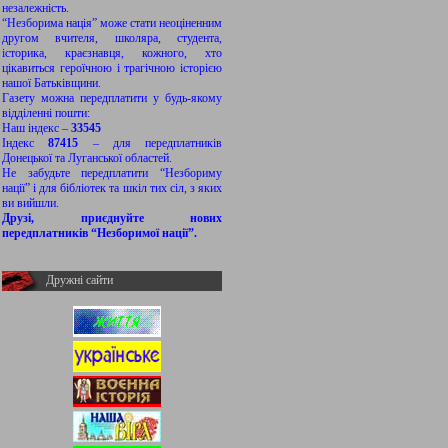
незалежність.
“Незборима нація” може стати неоціненним
другом вчителя, школяра, студента,
історика, краєзнавця, кожного, хто
цікавиться героїчною і трагічною історією
нашої Батьківщини.
Газету можна передплатити у будь-якому
відділенні пошти:
Наш індекс –
33545
Індекс
87415
– для передплатників
Донецької та Луганської областей.
Не забудьте передплатити “Незбориму
нації” і для бібліотек та шкіл тих сіл, з яких
ви вийшли.
Друзі, приєднуйте нових
передплатників “Незборимої нації”.
Дружні сайти