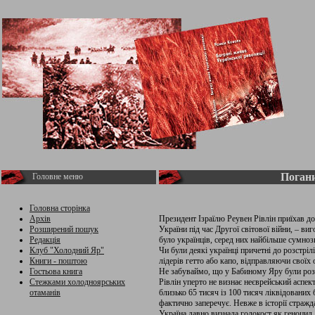
Погани
Головне меню
Головна сторінка
Архів
Президент Ізраїлю Реувен Рівлін приїхав до 
Розширений пошук
України під час Другої світової війни, – ви
Редакція
було українців, серед них найбільше сумноз
Клуб "Холодний Яр"
Чи були деякі українці причетні до розстріл
Книги - поштою
лідерів гетто або капо, відправляючи своїх
Гостьова книга
Не забуваймо, що у Бабиному Яру були роз
Стежками холодноярських
Рівлін уперто не визнає неєврейський аспек
отаманів
близько 65 тисяч із 100 тисяч ліквідованих 
фактично заперечує. Невже в історії стражд
Україна давно визнала голокост як геноцид,