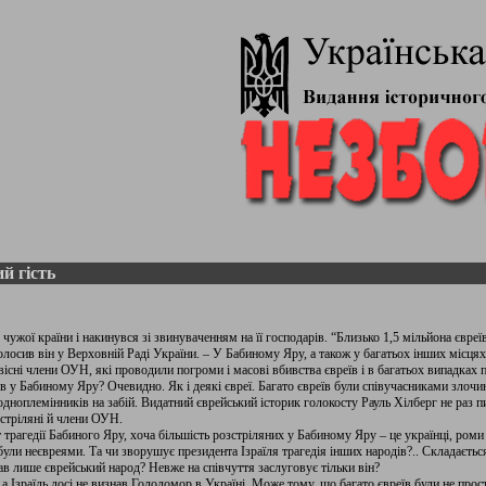
й гість
чужої країни і накинувся зі звинуваченням на її господарів. “Близько 1,5 мільйона євреїв
голосив він у Верховній Раді України. – У Бабиному Яру, а також у багатьох інших місцях.
вісні члени ОУН, які проводили погроми і масові вбивства євреїв і в багатьох випадках 
ів у Бабиному Яру? Очевидно. Як і деякі євреї. Багато євреїв були співучасниками злочин
 одноплемінників на забій. Видатний єврейський історик голокосту Рауль Хілберг не раз п
стріляні й члени ОУН.
т трагедії Бабиного Яру, хоча більшість розстріляних у Бабиному Яру – це українці, роми
були неєвреями. Та чи зворушує президента Ізраїля трагедія інших народів?.. Складається
ав лише єврейський народ? Невже на співчуття заслуговує тільки він?
 а Ізраїль досі не визнав Голодомор в Україні. Може тому, що багато євреїв були не про