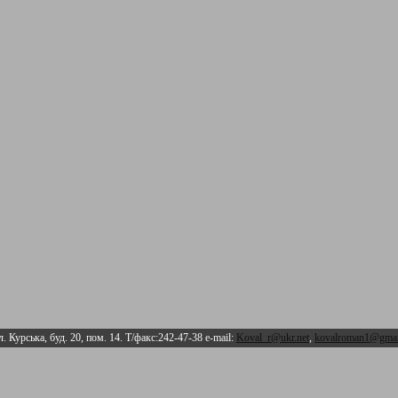
л. Курська, буд. 20, пом. 14. Т/факс:242-47-38 e-mail:
Koval_r@ukr.net
,
kovalroman1@gmai