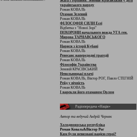
Жага і терпіння. Зеновій Красівський у долі
українського народу
Роман КОВАЛЬ
Отаман Зелений
Роман КОВАЛЬ
ФІЛОСОФІЯ СИЛИ Есеї
Відбитка з "Нової Зорі"
ПОХОРОНИ начального вожда УГА ген.
Мирона ТАРНАВСЬКОГО
Роман КОВАЛЬ
Нариси з історії Кубані
Роман КОВАЛЬ
Ренесанс напередодні трагедії
Роман КОВАЛЬ
Філософія Українства
Зеновій КРАСІВСЬКИЙ
Невольницькі плачі
Роман КОВАЛЬ, Віктор РОГ, Павло СТЕГНІЙ
Рейд у вічність
Роман КОВАЛЬ
І нарекли його отаманом Орлом
Радіопередача «Нація»
Автор та ведучий Андрій Черняк
Холодноярська республіка
Роман Коваль&Віктор Рог
Ким були невизнані нацією герої?