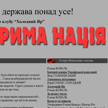
Історія Визвольних змагань
Роман КОВАЛЬ
Багряні жнива Української революції
 були вбиті на території сучасної
Яків ГАЛЬЧЕВСЬКИЙ
.. Серед колабораціоністів багато
З воєнного нотатника
передавали їх німцям”.
Юрій ГОРЛІС-ГОРСЬКИЙ
ів нацистів. Євреї служили в якості
Холодний Яр
исав на цю тему.
Роман КОВАЛЬ
За волю і честь
 та люди інших національностей –
Роман КОВАЛЬ
 враження, що він її не визнає,
Коли кулі співали
Упорядники Роман Коваль і Віктор Рог
сто мовчазними посібниками...