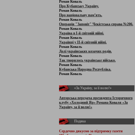
Роман Коваль
Про Кубанську Україну.
Роман Коваль
Про національну пам’ять.
Роман Коваль
Операція "Заповіт" Чекістська справа №206.
Роман Коваль
Україна в І-й світовій війні.
Роман Коваль
Українці у ІІ-й світовій війні.
Роман Коваль
Долі українських козачих родів.
Роман Коваль
Так творилось українське військо.
Роман Коваль
Кубанська Народна Республіка.
Роман Коваль
«За Україну, за її волю!»
Авторська передача президента Історичного
клубу «Холодний Яр» Романа Коваля «За
Україну, за її волю!»
Подяка
Сердечно дякуємо за підтримку
газети