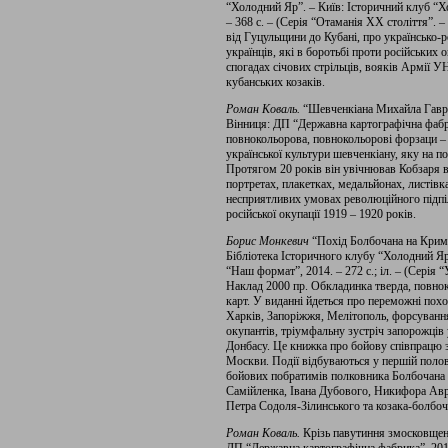
“Холодний Яр”. – Київ: Історичний клуб “
– 368 с. – (Серія “Отаманія ХХ століття”. – 
від Гуцульщини до Кубані, про українсько-р
українців, які в боротьбі проти російських
спогадах січових стрільців, вояків Армії У
кубанських козаків.
Роман Коваль.
“Шевченкіана Михайла Гаври
Вінниця: ДП “Державна картографічна фабрик
повнокольорова, повнокольорові форзаци 
української культури шевченкіану, яку на 
Протягом 20 років він увічнював Кобзаря в
портретах, плакетках, медальйонах, листівк
несприятливих умовах революційного підпілл
російської окупації 1919 – 1920 років.
Борис Монкевич
“Похід Болбочана на Крим”
Бібліотека Історичного клубу “Холодний Яр
“Наш формат”, 2014. – 272 с.; іл. – (Серія 
Наклад 2000 пр. Обкладинка тверда, повнок
карт. У виданні йдеться про переможні пох
Харків, Запоріжжя, Мелітополь, форсуванн
окупантів, тріумфальну зустріч запорожців 
Донбасу. Це книжка про бойову співпрацю з
Москви. Події відбуваються у першій полов
бойових побратимів полковника Болбочана 
Самійленка, Івана Дубового, Никифора Авр
Петра Содоля-Зілинського та козака-болбо
Роман Коваль.
Крізь павутиння змосковщенн