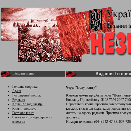
Видання Історич
Головне меню
Головна сторінка
Через “Нову пошту”
Архів
Розширений пошук
Книжки можна придбати через “Нову пошту
Редакція
Коваля у Приватбанку: 5168 7556 2267 749
Клуб "Холодний Яр"
Переславши гроші, просимо зателефонувати 
Книги - поштою
книжки, вказавши куди і кому надсилати к
Гостьова книга
листом на адресу редакції. Просимо враху
Стежками холодноярських
доставку.
отаманів
Номери телефонів (044) 242-47-38, 067-726