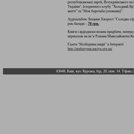
республіканської партії, Всеукраїнського п
України”, Історичного клубу “Холодний Яр”
житті” та “Моя боротьба (спомини)”.
Аудіоальбом Люцини Хворост “Солодко-гірки
рок-балади –
70 грн.
Книги і аудіодиски можна придбати, попер
переказом на ім’я Романа Миколайовича Кова
Газета “Незборима нація” в Інтернеті
http://nezboryma-naciya.org.ua/
03049, Київ, вул. Курська, буд. 20, пом. 14. Т/факс: