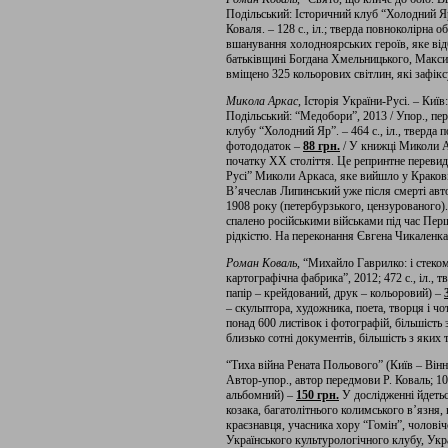
Подільський: Історичний клуб “Холодний Яр
Коваля. – 128 с., іл.; тверда повноколірна 
вшанування холодноярських героїв, яке від
батьківщині Богдана Хмельницького, Макси
вміщено 325 кольорових світлин, які зафік
Микола Аркас
, Історія України-Русі. – Ки
Подільський: “Медобори”, 2013 / Упор., пер
клубу “Холодний Яр”. – 464 с., іл., тверда 
фотододаток –
88 грн.
/ У книжці Миколи Ар
початку ХХ століття. Це репринтне перевида
Русі” Миколи Аркаса, яке вийшло у Кракові
В’ячеслав Липинський уже після смерті авт
1908 року (петербурзького, цензурованого)
спалено російськими військами під час Перш
рідкістю. На переконання Євгена Чикаленка
Роман Коваль,
“Михайло Гаврилко: і стеком
картографічна фабрика”, 2012; 472 с., іл., 
папір – крейдований, друк – кольоровий) –
– скульптора, художника, поета, творця і ч
понад 600 листівок і фотографій, більшіст
близько сотні документів, більшість з яких 
“Тиха війна Рената Польового” (Київ – Він
Автор-упор., автор передмови Р. Коваль; 104
альбомний) –
150 грн.
У дослідженні йдетьс
козака, багатолітнього колимського в’язня,
краєзнавця, учасника хору “Гомін”, чолові
Українського культурологічного клубу, Украї