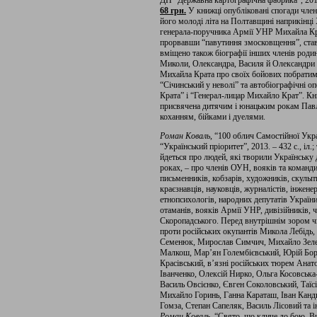
ДП “Державна картографічна фабрика”, 2013
68 грн.
У книжці опубліковані спогади член
його молоді літа на Полтавщині наприкінці 
генерала-поручника Армії УНР Михайла Кра
прорвавши “павутиння змосковщення”, став
вміщено також біографії інших членів родин
Миколи, Олександра, Василя й Олександри П
Михайла Крата про своїх бойових побратимі
“Січинський у неволі” та автобіографічні 
Крата” і “Генерал-лицар Михайло Крат”. Кни
присвячена дитячим і юнацьким рокам Пав
коханням, бійками і дуелями.
Роман Коваль
, “100 облич Самостійної Укр
“Український пріоритет”, 2013. – 432 с., іл
йдеться про людей, які творили Українську 
роках, – про членів ОУН, вояків та команд
письменників, кобзарів, художників, скульпто
краєзнавців, науковців, журналістів, інжене
етнопсихологів, народних депутатів України
отаманів, вояків Армії УНР, дивізійників, 
Скоропадського. Перед внутрішнім зором чи
проти російських окупантів Микола Лебідь,
Семенюк, Мирослав Симчич, Михайло Зеле
Малкош, Мар’ян Голембієвський, Юрій Бор
Красівський, в’язні російських тюрем Анат
Іванченко, Олексій Нирко, Ольга Косовськ
Василь Овсієнко, Євген Соколовський, Таїс
Михайло Горинь, Ганна Караташ, Іван Канди
Гомза, Степан Сапеляк, Василь Лісовий та ін
Роман Коваль
, “Свято, що кличе до бою. 