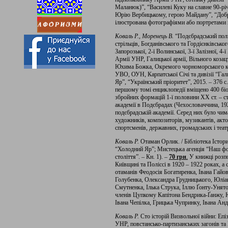
Маланюк)”, “Василеві Куку на славне 90-річ
Юрію Вербицькому, герою Майдану”, “Добр
ілюстрована фотографіями або портретами г
Коваль Р., Моренець В.
“Подєбрадський полк
стрільців, Богданівського та Гордієнківськог
Запорозької, 2-ї Волинської, 3-ї Залізної, 4-ї
Армії УНР, Галицької армії, Вільного козац
Юхима Божка, Окремого чорноморського коша
УВО, ОУН, Карпатської Січі та дивізії “Гал
Яр”, “Український пріоритет”, 2015. – 376 с.
першому томі енциклопедії вміщено 400 біо
збройних формацій 1-ї половини ХХ ст. – ст
академії в Подєбрадах (Чехословаччина, 1922
подєбрадській академії. Серед них було чим
художників, композиторів, музикантів, актор
спортсменів, державних, громадських і теат
Коваль Р.
Отаман Орлик. / Бібліотека Істор
“Холодний Яр”; Мистецька агенція “Наш фор
століття”. – Кн. 1). –
70 грн
.
У книжці розпо
Київщині та Поліссі в 1920 – 1922 роках, а
отаманів Феодосія Богатиренка, Івана Гайо
Голубенка, Олександра Грудницького, Юліа
Смутненка, Ілька Струка, Іллю Ґонту-Унят
членів Цупкому Капітона Бендрика-Ґанжу,
Івана Чепілка, Грицька Чупринку, Івана Ан
Коваль Р.
Сто історій Визвольної війни: Еп
УНР, повстансько-партизанських загонів та 