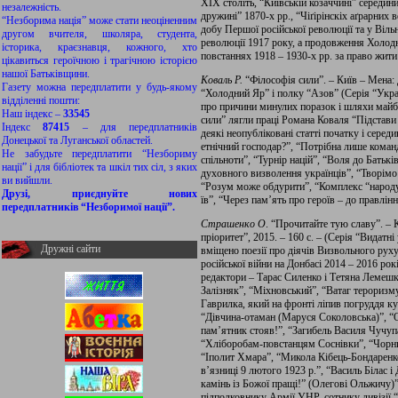
ХIХ століть, “Київській козаччині” середин
незалежність.
дружині” 1870-х рр., “Чіґірінскіх аґрарних 
“Незборима нація” може стати неоціненним
добу Першої російської революції та у Віл
другом вчителя, школяра, студента,
революції 1917 року, а продовження Холодно
історика, краєзнавця, кожного, хто
повстаннях 1918 – 1930-х рр. за право жити
цікавиться героїчною і трагічною історією
нашої Батьківщини.
Коваль Р.
“Філософія сили”. – Київ – Мена: 
Газету можна передплатити у будь-якому
“Холодний Яр” і полку “Азов” (Серія “Україн
відділенні пошти:
про причини минулих поразок і шляхи майбу
Наш індекс –
33545
сили” лягли праці Романа Коваля “Підстави н
Індекс
87415
– для передплатників
деякі неопубліковані статті початку і сере
Донецької та Луганської областей.
етнічний господар?”, “Потрібна лише коман
Не забудьте передплатити “Незбориму
спільноти”, “Турнір націй”, “Воля до Батьк
нації” і для бібліотек та шкіл тих сіл, з яких
духовного визволення українців”, “Творімо
ви вийшли.
“Розум може обдурити”, “Комплекс “народу-
Друзі, приєднуйте нових
їв”, “Че­рез па­м’ять про ге­ро­їв – до пра­в­лін­н
передплатників “Незборимої нації”.
Страшенко О
. “Прочитайте тую славу”. – 
пріоритет”, 2015. – 160 с. – (Серія “Видатні 
Дружні сайти
вміщено поезії про діячів Визвольного руху
російської війни на Донбасі 2014 – 2016 ро
редактори – Тарас Силенко і Тетяна Лемешк
Залізняк”, “Міхновський”, “Ватаг терориз
Гаврилка, який на фронті ліпив погруддя ку
“Дівчина-отаман (Маруся Соколовська)”, “
пам’ятник стояв!”, “Загибель Василя Чучуп
“Хліборобам-повстанцям Соснівки”, “Чорни
“Іполит Хмара”, “Микола Кібець-Бондаренк
в’язниці 9 лютого 1923 р.”, “Василь Білас
камінь із Божої пращі!” (Олегові Ольжичу)
підполковнику Армії УНР, сотнику дивізії “