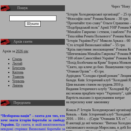
Через “Нову
Пошук
“Історія Холодноярської організації” – 25 гр
“Філософія сили” Романа Коваля – 30 грн.
“Прочитайте тую славу” Ольги Страшенко –
“Подєбрадський полк” Армії УНР Романа Ко
“Михайло Гаврилко: і стеком, і шаблею” Ро
“Тиха війна Рената Польового” Романа Кова
“Історія України-Русі” Миколи Аркаса – 60 
Архів газети
“Сто історій Визвольної війни” – 55 грн.
“Крізь павутиння змосковщення” Романа Ко
Архів за
2026 рік
:
“Шевченкіана Михайла Гаврилка” Романа Ко
“100 облич Самостійної України” Романа Ко
Січень
“Похід Болбочана на Крим” Бориса Монкеви
Лютий
“Свято, що кличе до бою. Вшанування геро
Березень
“Отаман Орлик” – 45 грн.
Квітень
Аудіодиск “Солодко-гіркий романс” Люцини 
Травень
балади. Київ: Історичний клуб “Холодний Я
Червень
Ціни вказано станом на грудень 2016 р.
Липень
Видання Історичного клубу “Холодний Яр”
які можна придбати через “Укрпошту”, зді
Вартість вказано із врахуванням витрат
на пересилку книг замовнику
Передплата
Коваль Р.
Історія Холодноярської організаці
Коваль. – Київ: Історичний клуб “Холодний
“Незборима нація” – газета для тих, хто
2016. – 104 с. – (Серія “Отаманія ХХ ст.”. – 
хоче знати історію боротьби за свободу
В анотації до неї читаємо: “Витоки Холодноя
України.
Це газета, в якій висвітлюються
смілянського воєводи Мирослава, в добі Б
невідомі сторінки Визвольної боротьби за