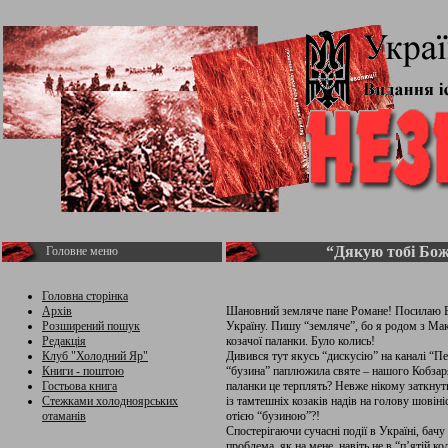
“Дякую тобі Бож
Головне меню
Головна сторінка
Архів
Шановний земляче пане Романе! Посилаю Ва
Розширений пошук
Україну. Пишу “земляче”, бо я родом з Мак
Редакція
козачої паланки. Було колись!
Клуб "Холодний Яр"
Дивився тут якусь “дискусію” на каналі “П
Книги - поштою
“бузина” паплюжила святе – нашого Кобзаря
Гостьова книга
паланки це терплять? Невже нікому заткнут
Стежками холодноярських
із тамтешніх козаків надів на голову шовіні
отаманів
отією “бузиною”?!
Спостерігаючи сучасні події в Україні, бачу
проблема, як на мене, навіть не в “п’ятій ко