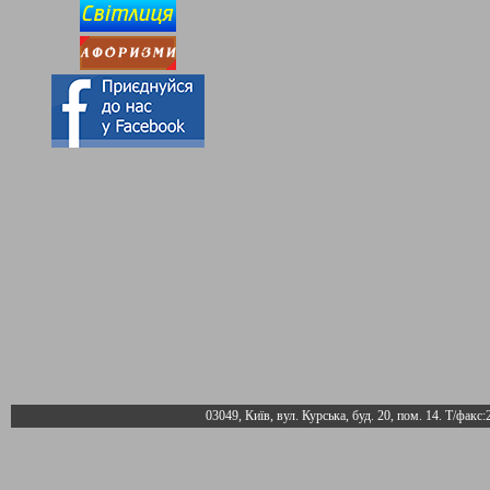
03049, Київ, вул. Курська, буд. 20, пом. 14. Т/факс: