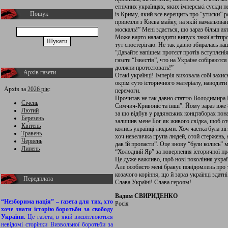
етнічних українцях, яких імперські сусіди 
Пошук
із Криму, який все верещить про “утиски” 
привезли з Києва майку, на якій намальова
москаль!” Мені здається, що зараз більш а
Може варто налагодити випуск такої агітпрод
тут спостерігаю. Не так давно збиралась наш
“Давайтє напішем протєст протів вступлєні
газєтє “Ізвєстія”, что на Украіне собірают
должни протєстовать!”
Архів газети
Отакі українці! Імперія виховала собі захисн
окрім суто історичного матеріалу, наводити
Архів за
2026 рік
:
перемоги.
Прочитав не так давно статтю Володимира
Січень
Симчич-Кривоніс та інші”. Йому зараз вже 
Лютий
за що відбув у радянських концтаборах пона
Березень
залишив мене Бог як живого свідка, щоб от
Квітень
колись українці людьми. Хоч частка була зіг
Травень
хоч невеличка група людей, отой стержень, я
Червень
дав їй пропасти”. Оце знову “були колись”
Липень
“Холодний Яр” за повернення історичної пр
Це дуже важливо, щоб нові покоління украї
Але особисто мені бракує повідомлень про т
козачого коріння, що й зараз українці здатні
Передплата
Слава Україні! Слава героям!
Вадим СВИРИДЕНКО
“Незборима нація” – газета для тих, хто
Росія
хоче знати історію боротьби за свободу
України.
Це газета, в якій висвітлюються
невідомі сторінки Визвольної боротьби за