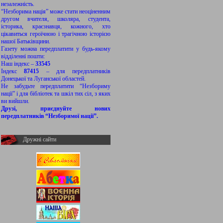
незалежність.
“Незборима нація” може стати неоціненним
другом вчителя, школяра, студента,
історика, краєзнавця, кожного, хто
цікавиться героїчною і трагічною історією
нашої Батьківщини.
Газету можна передплатити у будь-якому
відділенні пошти:
Наш індекс –
33545
Індекс
87415
– для передплатників
Донецької та Луганської областей.
Не забудьте передплатити “Незбориму
нації” і для бібліотек та шкіл тих сіл, з яких
ви вийшли.
Друзі, приєднуйте нових
передплатників “Незборимої нації”.
Дружні сайти