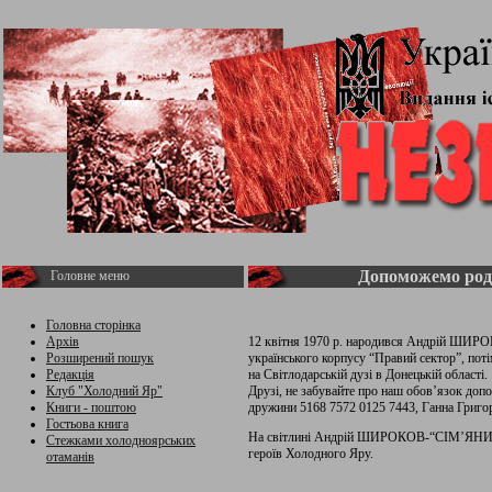
Допоможемо род
Головне меню
Головна сторінка
Архів
12 квітня 1970 р. народився Андрій ШИ
Розширений пошук
українського корпусу “Правий сектор”, поті
Редакція
на Світлодарській дузі в Донецькій області.
Клуб "Холодний Яр"
Друзі, не забувайте про наш обов’язок доп
Книги - поштою
дружини 5168 7572 0125 7443, Ганна Григор
Гостьова книга
На світлині Андрій ШИРОКОВ-“СІМ’ЯНИН”
Стежками холодноярських
героїв Холодного Яру.
отаманів