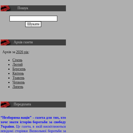
Пошук
Архів газети
Архів за
2026 рік
:
Січень
Лютий
Березень
Квітень
Травень
Червень
Липень
Передплата
“Незборима нація” – газета для тих, хто
хоче знати історію боротьби за свободу
України.
Це газета, в якій висвітлюються
невідомі сторінки Визвольної боротьби за