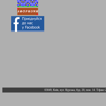
03049, Київ, вул. Курська, буд. 20, пом. 14. Т/факс: