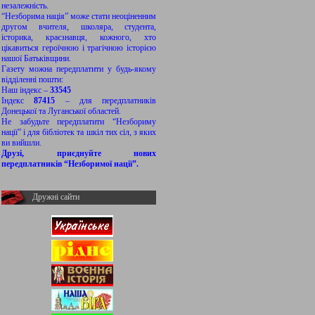
незалежність.
“Незборима нація” може стати неоціненним
другом вчителя, школяра, студента,
історика, краєзнавця, кожного, хто
цікавиться героїчною і трагічною історією
нашої Батьківщини.
Газету можна передплатити у будь-якому
відділенні пошти:
Наш індекс –
33545
Індекс
87415
– для передплатників
Донецької та Луганської областей.
Не забудьте передплатити “Незбориму
нації” і для бібліотек та шкіл тих сіл, з яких
ви вийшли.
Друзі, приєднуйте нових
передплатників “Незборимої нації”.
Дружні сайти