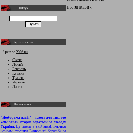
Ігор ЗІНКЕВИЧ
Пошук
Архів газети
Архів за
2026 рік
:
Січень
Лютий
Березень
Квітень
Травень
Червень
Липень
Передплата
“Незборима нація” – газета для тих, хто
хоче знати історію боротьби за свободу
України.
Це газета, в якій висвітлюються
невідомі сторінки Визвольної боротьби за