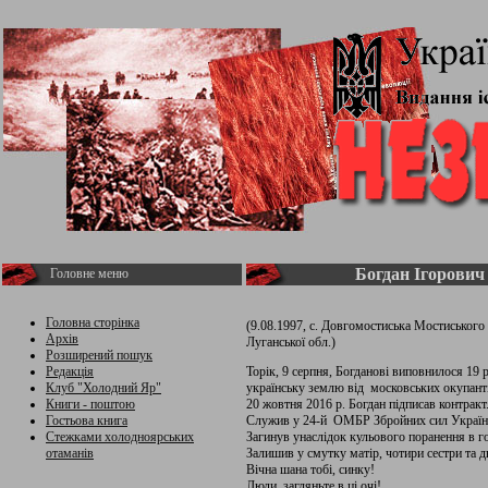
Богдан Ігорович
Головне меню
Головна сторінка
(9.08.1997, с. Довгомостиська Мостиського р
Архів
Луганської обл.)
Розширений пошук
Редакція
Торік, 9 серпня, Богданові виповнилося 19 р
Клуб "Холодний Яр"
українську землю від московських окупантів
Книги - поштою
20 жовтня 2016 р. Богдан підписав контракт
Гостьова книга
Служив у 24-й ОМБР Збройних сил Україн
Стежками холодноярських
Загинув унаслідок кульового поранення в г
отаманів
Залишив у смутку матір, чотири сестри та д
Вічна шана тобі, синку!
Люди, загляньте в ці очі!