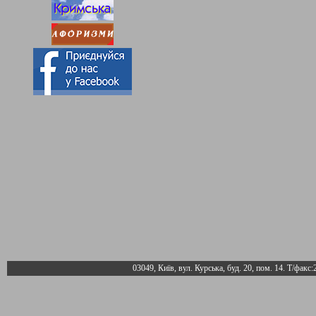
03049, Київ, вул. Курська, буд. 20, пом. 14. Т/факс: