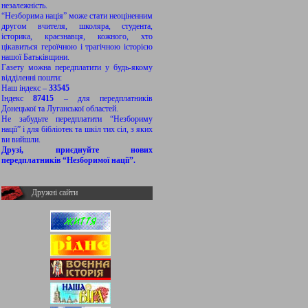
незалежність.
“Незборима нація” може стати неоціненним
другом вчителя, школяра, студента,
історика, краєзнавця, кожного, хто
цікавиться героїчною і трагічною історією
нашої Батьківщини.
Газету можна передплатити у будь-якому
відділенні пошти:
Наш індекс –
33545
Індекс
87415
– для передплатників
Донецької та Луганської областей.
Не забудьте передплатити “Незбориму
нації” і для бібліотек та шкіл тих сіл, з яких
ви вийшли.
Друзі, приєднуйте нових
передплатників “Незборимої нації”.
Дружні сайти