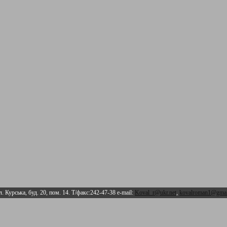
л. Курська, буд. 20, пом. 14. Т/факс:242-47-38 e-mail:
Koval_r@ukr.net
,
kovalroman1@gmai