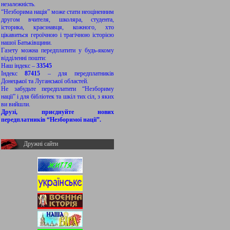
незалежність.
“Незборима нація” може стати неоціненним
другом вчителя, школяра, студента,
історика, краєзнавця, кожного, хто
цікавиться героїчною і трагічною історією
нашої Батьківщини.
Газету можна передплатити у будь-якому
відділенні пошти:
Наш індекс –
33545
Індекс
87415
– для передплатників
Донецької та Луганської областей.
Не забудьте передплатити “Незбориму
нації” і для бібліотек та шкіл тих сіл, з яких
ви вийшли.
Друзі, приєднуйте нових
передплатників “Незборимої нації”.
Дружні сайти