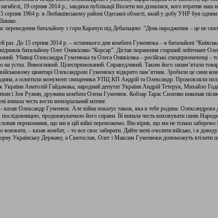
агибелі, 19 серпня 2014 р., завдяки публікації Віолети ми дізналися, кого втратив наш н
серпня 1964 р. в Любашівському районі Одеської області, який у добу УНР був одним з
 Шишко.
час переведення батальйону з гори Карачун під Дебальцеве. “День народження – це не свят
ей раз. До 15 серпня 2014 р. – останнього дня комбата Гуменюка – в батальйоні “Київськ
відників батальйону Олег Оникієнко-“Корсар”. Дістав поранення старший лейтенант Оле
ий. Убивці Олександра Гуменюка та Олега Оникієнка – російські спецпризначенці – тог
ю на устах. Вимогливий. Цілеспрямований. Справедливий. Таким його запам’ятали това
у військовому цвинтарі Олександрові Гуменюку відкрито пам’ятник. Зробили це сини ком
Година, а освятили монумент священики УПЦ КП Андрій та Олександр. Промовляли полк
к України Анатолій Гайдамака, народний депутат України Андрій Тетерук, Михайло Год
твин і Зоя Ружин, дружина комбата Олена Гуменюк. Кобзар Тарас Силенко виконав пісн
ні випала честь вести меморіальний мітинг.
”, – казав Олександр Гуменюк. Але війна показує також, яка в тебе родина. Олександрова
 послідовницею, продовжувачкою його справи. Їй випала честь виховувати синів Народн
овив переконання, що ми в цій війні переможемо. Він вірив, що ми не тільки заберемо 
о воювати, – казав комбат, – то все своє забирати. Дайте мені очолити військо, і я довед
орну Українську Державу, а Святослав, Олег і Максим Гуменюки допоможуть втілити ш