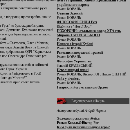
Жага і терпіння. Зеновій Красівський у долі
арод.
українського народу
 епіцентрів повстанського руху.
Роман КОВАЛЬ
Отаман Зелений
о, а підсумки, що ти зробив, що не
Роман КОВАЛЬ
ФІЛОСОФІЯ СИЛИ Есеї
а Русь” не було жодної втрати.
Відбитка з "Нової Зорі"
ксій Демченко. Був важко поранений
ПОХОРОНИ начального вожда УГА ген.
о ж дня були відправлені в пекло.
Мирона ТАРНАВСЬКОГО
риші.
Роман КОВАЛЬ
бата – Святослав, Олег і Максим,
Нариси з історії Кубані
овники Валерій Вовк та Олексій
Роман КОВАЛЬ
ина, доброволець ОДЧ “Карпатська
Ренесанс напередодні трагедії
ю про Олександра Гуменюка (сл.
Роман КОВАЛЬ
Філософія Українства
 дружина виявила себе в найтяжчі
Зеновій КРАСІВСЬКИЙ
ого Героя України.
Невольницькі плачі
Крим, а й відвоюємо в Росії
Роман КОВАЛЬ, Віктор РОГ, Павло СТЕГНІЙ
у його до Москви!”
Рейд у вічність
ляхетну мрію свого батька.
Роман КОВАЛЬ
І нарекли його отаманом Орлом
Радіопередача «Нація»
Автор та ведучий Андрій Черняк
Холодноярська республіка
Роман Коваль&Віктор Рог
Ким були невизнані нацією герої?