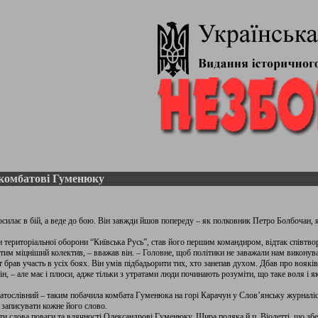
комбатові Гуменюку
осилає в бій, а веде до бою. Він завжди йшов попереду – як полковник Петро Болбочан, 
територіальної оборони “Київська Русь”, став його першим командиром, відтак співтво
тим міцніший колектив, – вважав він. – Головне, щоб політики не заважали нам виконув
брав участь в усіх боях. Він умів підбадьорити тих, хто занепав духом. Дбав про вояків
він, – але має і плюси, адже тільки з утратами люди починають розуміти, що таке воля і 
гатослівний – таким побачила комбата Гуменюка на горі Карачун у Слов’янську журналіс
 записувати кожне його слово.
ати слова поваги та вдячності Олександрові Гуменюку. Щира подяка й п. Віолетті, що збер