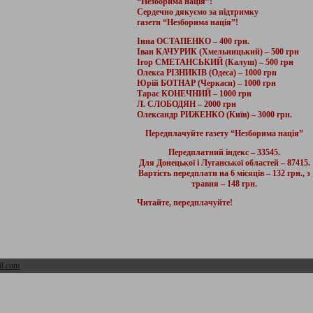
“Незборима нація”!
Сердечно дякуємо за підтримку
газети “Незборима нація”!
Інна ОСТАПЕНКО – 400 грн.
Іван КАЧУРИК (Хмельницький) – 500 грн
Ігор СМЕТАНСЬКИЙ (Калуш) – 500 грн
Олекса РІЗНИКІВ (Одеса) – 1000 грн
Юрій БОТНАР (Черкаси) – 1000 грн
Тарас КОНЕЧНИЙ – 1000 грн
Л. СЛОБОДЯН – 2000 грн
Олександр РИЖЕНКО (Київ) – 3000 грн.
Передплачуйте газету “Незборима нація”
Передплатний індекс – 33545.
Для Донецької і Луганської областей – 87415.
Вартість передплати на 6 місяців – 132 грн., з
травня – 148 грн.
Читайте, передплачуйте!
l.com
Адмін розділ