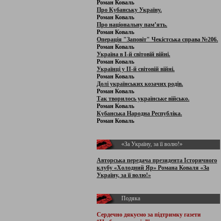
Роман Коваль
Про Кубанську Україну.
Роман Коваль
Про національну пам’ять.
Роман Коваль
Операція "Заповіт" Чекістська справа №206.
Роман Коваль
Україна в І-й світовій війні.
Роман Коваль
Українці у ІІ-й світовій війні.
Роман Коваль
Долі українських козачих родів.
Роман Коваль
Так творилось українське військо.
Роман Коваль
Кубанська Народна Республіка.
Роман Коваль
«За Україну, за її волю!»
Авторська передача президента Історичного
клубу «Холодний Яр» Романа Коваля «За
Україну, за її волю!»
Подяка
Сердечно дякуємо за підтримку
газети