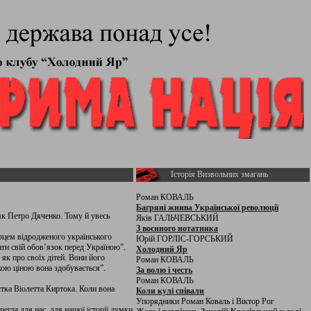
Історія Визвольних змагань
Роман КОВАЛЬ
Багряні жнива Української революції
як Петро Дяченко. Тому й увесь
Яків ГАЛЬЧЕВСЬКИЙ
З воєнного нотатника
рцем відродженого українського
Юрій ГОРЛІС-ГОРСЬКИЙ
ати свій обов’язок перед Україною”.
Холодний Яр
 як про своїх дітей. Вони його
Роман КОВАЛЬ
якою ціною вона здобувається”.
За волю і честь
Роман КОВАЛЬ
тка Віолетта Киртока. Коли вона
Коли кулі співали
Упорядники Роман Коваль і Віктор Рог
егла для нас, для нашої історії думки