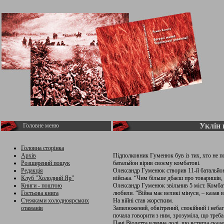
Уклін 
Головне меню
Головна сторінка
Архів
Підполковник Гуменюк був із тих, хто не п
Розширений пошук
батальйон вірив своєму комбатові.
Редакція
Олександр Гуменюк створив 11-й батальйон 
Клуб "Холодний Яр"
війська. “Чим більше дбаєш про товаришів, 
Книги - поштою
Олександр Гуменюк звільнив 5 міст. Комбат 
Гостьова книга
любили. “Війна має великі мінуси, – казав 
Стежками холодноярських
На війні став жорстким.
отаманів
Запилюжений, обвітрений, спокійний і неба
почала говорити з ним, зрозуміла, що треба
Пані Віолетта вдячна долі, що встигла сказ