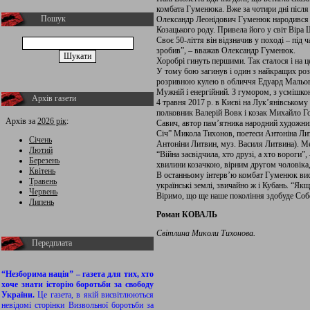
комбата Гуменюка. Вже за чотири дні після з
Пошук
Олександр Леонідович Гуменюк народився 5 
Козацького роду. Привела його у світ Віра
Своє 50-ліття він відзначив у поході – під 
зробив”, – вважав Олександр Гуменюк.
Хоробрі гинуть першими. Так сталося і на ц
У тому бою загинув і один з найкращих роз
розривною кулею в обличчя Едуард Мальован
Мужній і енергійний. З гумором, з усмішко
Архів газети
4 травня 2017 р. в Києві на Лук’янівськом
полковник Валерій Вовк і козак Михайло 
Архів за
2026 рік
:
Савич, автор пам’ятника народний художни
Січ” Микола Тихонов, поетеси Антоніна Ли
Січень
Антоніни Литвин, муз. Василя Литвина). Ме
Лютий
“Війна засвідчила, хто друзі, а хто вороги
Березень
хвилини козачкою, вірним другом чоловіка,
Квітень
В останньому інтерв’ю комбат Гуменюк висл
Травень
українські землі, звичайно ж і Кубань. “Якщ
Червень
Віримо, що ще наше покоління здобуде Соб
Липень
Роман КОВАЛЬ
Світлина Миколи Тихонова.
Передплата
“Незборима нація” – газета для тих, хто
хоче знати історію боротьби за свободу
України.
Це газета, в якій висвітлюються
невідомі сторінки Визвольної боротьби за