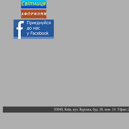
03049, Київ, вул. Курська, буд. 20, пом. 14. Т/факс: