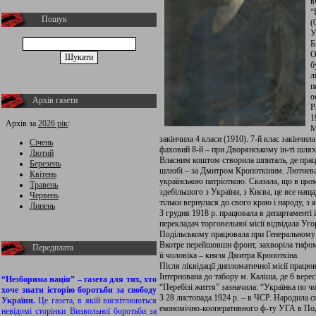
в
“
Пошук
(
У
Б
О
б
л
п
о
Архів газети
Р
1
Архів за
2026 рік
:
М
закінчила 4 класи (1910). 7-й клас закінчи
Січень
фаховий 8-й – при Дворянському ін-ті шляхе
Лютий
Власним коштом створила шпиталь, де пра
Березень
шлюбі – за Дмитром Кропоткіним. Лютнева ре
Квітень
українською патріоткою. Сказала, що в цьом
Травень
здебільшого з України, з Києва, це все на
Червень
тільки вернулася до свого краю і народу, з
Липень
З грудня 1918 р. працювала в департаменті
перекладач торговельної місії відвідала Уг
Подільському працювала при Генеральному 
Вкотре перейшовши фронт, захворіла тифом
Передплата
її чоловіка – князя Дмитра Кропоткіна.
Після ліквідації дипломатичної місії працюв
Інтернована до табору м. Каліша, де 6 вере
“Незборима нація” – газета для тих, хто
“Перебізі життя” зазначила: “Українка по ч
хоче знати історію боротьби за свободу
З 28 листопада 1924 р. – в ЧСР. Народила с
України.
Це газета, в якій висвітлюються
економічно-кооперативного ф-ту УГА в Под
невідомі сторінки Визвольної боротьби за