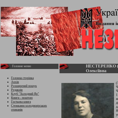
НЕСТЕРЕНКО 
Головне меню
Олексіївна
Головна сторінка
Архів
(
Розширений пошук
Ч
Редакція
Ч
Клуб "Холодний Яр"
1
Книги - поштою
ж
Гостьова книга
д
Стежками холодноярських
д
отаманів
Н
у