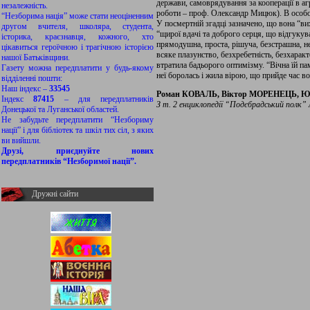
держави, самоврядування за кооперації в а
незалежність.
роботи – проф. Олександр Мицюк). В особо
“Незборима нація” може стати неоціненним
У посмертній згадці зазначено, що вона “ви
другом вчителя, школяра, студента,
“щирої вдачі та доброго серця, що відгукув
історика, краєзнавця, кожного, хто
прямодушна, проста, рішуча, безстрашна, н
цікавиться героїчною і трагічною історією
всяке плазунство, безхребетність, безхарак
нашої Батьківщини.
втратила бадьорого оптимізму. “Вічна їй па
Газету можна передплатити у будь-якому
неї боролась і жила вірою, що прийде час во
відділенні пошти:
Наш індекс –
33545
Роман КОВАЛЬ, Віктор МОРЕНЕЦЬ, 
Індекс
87415
– для передплатників
З т. 2 енциклопедії “Подєбрадський полк”
Донецької та Луганської областей.
Не забудьте передплатити “Незбориму
нації” і для бібліотек та шкіл тих сіл, з яких
ви вийшли.
Друзі, приєднуйте нових
передплатників “Незборимої нації”.
Дружні сайти