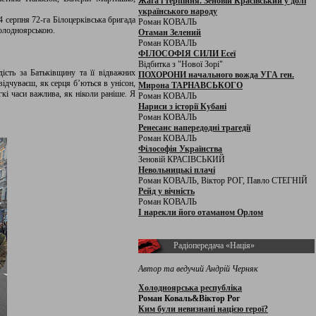
Жага і терпіння. Зеновій Красівський у долі
українського народу
4 серпня 72-га Білоцерківська бригада
Роман КОВАЛЬ
Холодноярською.
Отаман Зелений
Роман КОВАЛЬ
ФІЛОСОФІЯ СИЛИ Есеї
Відбитка з "Нової Зорі"
ість за Батьківщину та її відважних
ПОХОРОНИ начального вожда УГА ген.
відчуваєш, як серця б’ються в унісон,
Мирона ТАРНАВСЬКОГО
гкі часи важлива, як ніколи раніше. Я
Роман КОВАЛЬ
Нариси з історії Кубані
Роман КОВАЛЬ
Ренесанс напередодні трагедії
Роман КОВАЛЬ
Філософія Українства
Зеновій КРАСІВСЬКИЙ
Невольницькі плачі
Роман КОВАЛЬ, Віктор РОГ, Павло СТЕГНІЙ
Рейд у вічність
Роман КОВАЛЬ
І нарекли його отаманом Орлом
Радіопередача «Нація»
Автор та ведучий Андрій Черняк
Холодноярська республіка
Роман Коваль&Віктор Рог
Ким були невизнані нацією герої?