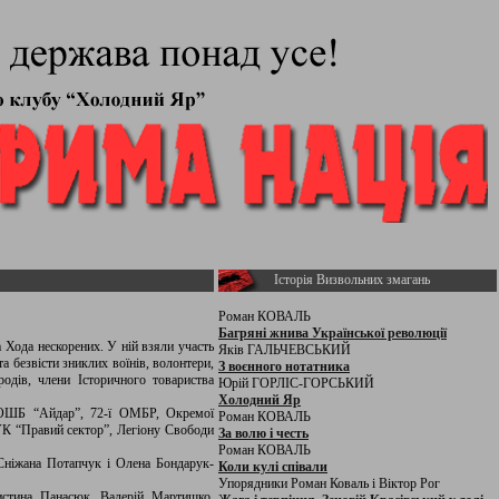
Історія Визвольних змагань
Роман КОВАЛЬ
Багряні жнива Української революції
Хода нескорених. У ній взяли участь
Яків ГАЛЬЧЕВСЬКИЙ
та безвісти зниклих воїнів, волонтери,
З воєнного нотатника
родів, члени Історичного товариства
Юрій ГОРЛІС-ГОРСЬКИЙ
Холодний Яр
о ОШБ “Айдар”, 72-ї ОМБР, Окремої
Роман КОВАЛЬ
ДУК “Правий сектор”, Легіону Свободи
За волю і честь
Роман КОВАЛЬ
Сніжана Потапчук і Олена Бондарук-
Коли кулі співали
Упорядники Роман Коваль і Віктор Рог
истина Панасюк, Валерій Мартишко,