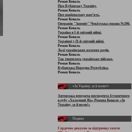
Роман Коваль
Про Кубанську Україну.
Роман Коваль
Про національну пам’ять.
Роман Коваль
Операція "Заповіт" Чекістська справа №206.
Роман Коваль
Україна в І-й світовій війні.
Роман Коваль
Українці у ІІ-й світовій війні.
Роман Коваль
Долі українських козачих родів.
Роман Коваль
Так творилось українське військо.
Роман Коваль
Кубанська Народна Республіка.
Роман Коваль
«За Україну, за її волю!»
Авторська передача президента Історичного
клубу «Холодний Яр» Романа Коваля «За
Україну, за її волю!»
Подяка
Сердечно дякуємо за підтримку
газети