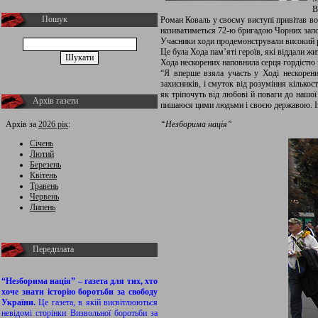
В
Пошук
Роман Коваль у своєму виступі привітав во
називатиметься 72-ю бригадою Чорних запо
Учасники ходи продемонстрували високий рів
Це була Хода пам’яті героїв, які віддали жи
Хода нескорених наповнила серця гордістю з
“Я вперше взяла участь у Ході нескорени
захисників, і смуток від розуміння кількос
як тріпочуть від любові й поваги до нашої
Архів газети
пишаюся цими людьми і своєю державою. Із
Архів за
2026 рік
:
“Незборима нація”
Січень
Лютий
Березень
Квітень
Травень
Червень
Липень
Передплата
“Незборима нація” – газета для тих, хто
хоче знати історію боротьби за свободу
України.
Це газета, в якій висвітлюються
невідомі сторінки Визвольної боротьби за