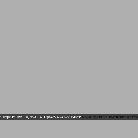
л. Курська, буд. 20, пом. 14. Т/факс:242-47-38 e-mail:
Koval_r@ukr.net
,
kovalroman1@gmai