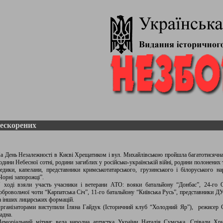
ескорених
а День Незалежності в Києві Хрещатиком і вул. Михайлівською пройшла багатотисячна 
одини Небесної сотні, родини загиблих у російсько-українській війні, родини полонених 
едики, капелани, представники кримськотатарського, грузинського і білоруського на
Чорні запорожці”.
 ході взяли участь учасники і ветерани АТО: вояки батальйону “Донбас”, 24-г
обровольчої чоти “Карпатська Січ”, 11-го батальйону “Київська Русь”, представники 
а інших лицарських формацій.
рганізаторами виступили Іляна Гайдук (Історичний клуб “Холодний Яр”), режисер 
адна.
еморіальний мітинг вела народна артистка України Наталія Сумська. Співали Хр