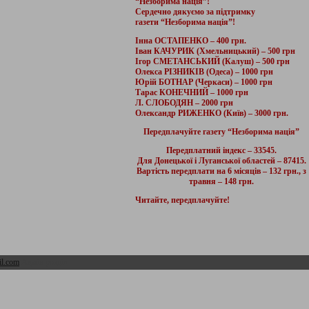
“Незборима нація”!
Сердечно дякуємо за підтримку
газети “Незборима нація”!
Інна ОСТАПЕНКО – 400 грн.
Іван КАЧУРИК (Хмельницький) – 500 грн
Ігор СМЕТАНСЬКИЙ (Калуш) – 500 грн
Олекса РІЗНИКІВ (Одеса) – 1000 грн
Юрій БОТНАР (Черкаси) – 1000 грн
Тарас КОНЕЧНИЙ – 1000 грн
Л. СЛОБОДЯН – 2000 грн
Олександр РИЖЕНКО (Київ) – 3000 грн.
Передплачуйте газету “Незборима нація”
Передплатний індекс – 33545.
Для Донецької і Луганської областей – 87415.
Вартість передплати на 6 місяців – 132 грн., з
травня – 148 грн.
Читайте, передплачуйте!
l.com
Адмін розділ