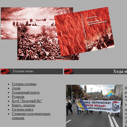
Хода н
Головне меню
Головна сторінка
Архів
Н
Розширений пошук
р
Редакція
м
Клуб "Холодний Яр"
“
Книги - поштою
У
Гостьова книга
д
Стежками холодноярських
т
отаманів
О
Л
М