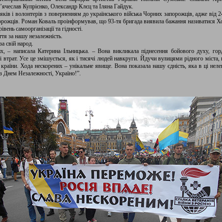
’ячеслав Купрієнко, Олександр Клєц та Іляна Гайдук.
яків і волонтерів з поверненням до українського війська Чорних запорожців, адже від 2
рожців. Роман Коваль проінформував, що 93-тя бригада виявила бажання називатися 
ень самоорганізації та гідності.
ття за нашу незалежність.
а свій народ.
х, – написала Катерина Ільницька. – Вона викликала піднесення бойового духу, горд
ті втрат. Усе це змішується, як і тисячі людей навкруги. Йдучи вулицями рідного міста, 
 країни. Хода нескорених – унікальне явище. Вона показала нашу єдність, яка в ці неле
 Днем Незалежності, Україно!”.