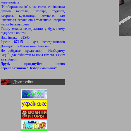
незалежність.
“Незборима нація” може стати неоціненним
другом вчителя, школяра, студента,
історика, краєзнавця, кожного, хто
цікавиться героїчною і трагічною історією
нашої Батьківщини.
Газету можна передплатити у будь-якому
відділенні пошти:
Наш індекс –
33545
Індекс
87415
– для передплатників
Донецької та Луганської областей.
Не забудьте передплатити “Незбориму
нації” і для бібліотек та шкіл тих сіл, з яких
ви вийшли.
Друзі, приєднуйте нових
передплатників “Незборимої нації”.
Дружні сайти