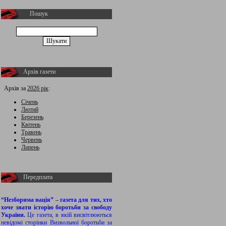
Пошук
Архів газети
Архів за
2026 рік
:
Січень
Лютий
Березень
Квітень
Травень
Червень
Липень
Передплата
“Незборима нація” – газета для тих, хто
хоче знати історію боротьби за свободу
України.
Це газета, в якій висвітлюються
невідомі сторінки Визвольної боротьби за