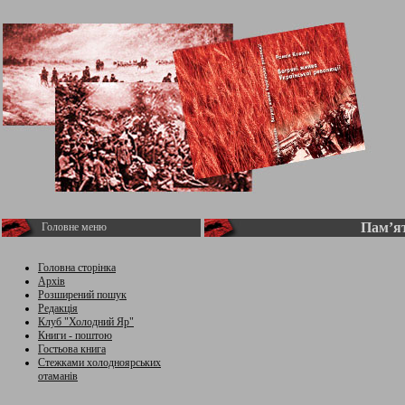
Пам’ят
Головне меню
Головна сторінка
Архів
Розширений пошук
Редакція
Клуб "Холодний Яр"
Книги - поштою
Гостьова книга
Стежками холодноярських
отаманів