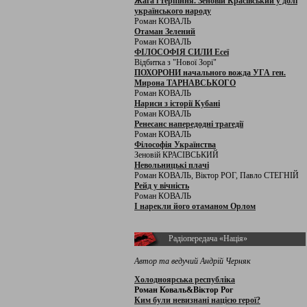
Жага і терпіння. Зеновій Красівський у долі
українського народу
Роман КОВАЛЬ
Отаман Зелений
Роман КОВАЛЬ
ФІЛОСОФІЯ СИЛИ Есеї
Відбитка з "Нової Зорі"
ПОХОРОНИ начального вожда УГА ген.
Мирона ТАРНАВСЬКОГО
Роман КОВАЛЬ
Нариси з історії Кубані
Роман КОВАЛЬ
Ренесанс напередодні трагедії
Роман КОВАЛЬ
Філософія Українства
Зеновій КРАСІВСЬКИЙ
Невольницькі плачі
Роман КОВАЛЬ, Віктор РОГ, Павло СТЕГНІЙ
Рейд у вічність
Роман КОВАЛЬ
І нарекли його отаманом Орлом
Радіопередача «Нація»
Автор та ведучий Андрій Черняк
Холодноярська республіка
Роман Коваль&Віктор Рог
Ким були невизнані нацією герої?