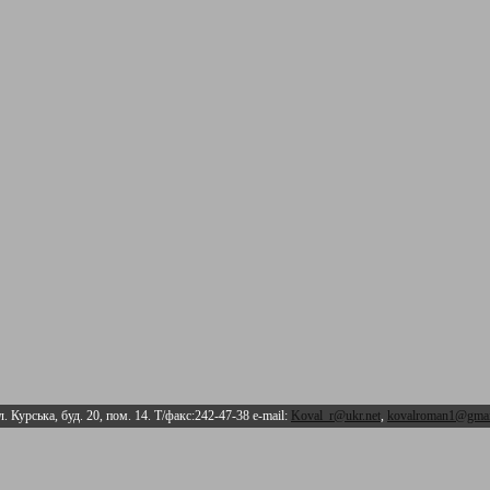
л. Курська, буд. 20, пом. 14. Т/факс:242-47-38 e-mail:
Koval_r@ukr.net
,
kovalroman1@gmai