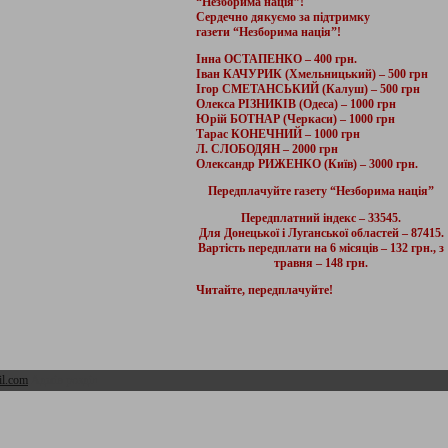
“Незборима нація”!
Сердечно дякуємо за підтримку
газети “Незборима нація”!
Інна ОСТАПЕНКО – 400 грн.
Іван КАЧУРИК (Хмельницький) – 500 грн
Ігор СМЕТАНСЬКИЙ (Калуш) – 500 грн
Олекса РІЗНИКІВ (Одеса) – 1000 грн
Юрій БОТНАР (Черкаси) – 1000 грн
Тарас КОНЕЧНИЙ – 1000 грн
Л. СЛОБОДЯН – 2000 грн
Олександр РИЖЕНКО (Київ) – 3000 грн.
Передплачуйте газету “Незборима нація”
Передплатний індекс – 33545.
Для Донецької і Луганської областей – 87415.
Вартість передплати на 6 місяців – 132 грн., з
травня – 148 грн.
Читайте, передплачуйте!
l.com
Адмін розділ