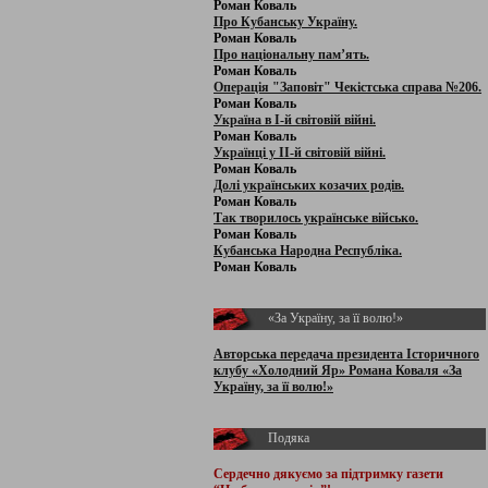
Роман Коваль
Про Кубанську Україну.
Роман Коваль
Про національну пам’ять.
Роман Коваль
Операція "Заповіт" Чекістська справа №206.
Роман Коваль
Україна в І-й світовій війні.
Роман Коваль
Українці у ІІ-й світовій війні.
Роман Коваль
Долі українських козачих родів.
Роман Коваль
Так творилось українське військо.
Роман Коваль
Кубанська Народна Республіка.
Роман Коваль
«За Україну, за її волю!»
Авторська передача президента Історичного
клубу «Холодний Яр» Романа Коваля «За
Україну, за її волю!»
Подяка
Сердечно дякуємо за підтримку
газети