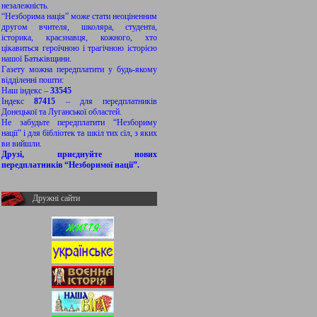
незалежність.
“Незборима нація” може стати неоціненним
другом вчителя, школяра, студента,
історика, краєзнавця, кожного, хто
цікавиться героїчною і трагічною історією
нашої Батьківщини.
Газету можна передплатити у будь-якому
відділенні пошти:
Наш індекс –
33545
Індекс
87415
– для передплатників
Донецької та Луганської областей.
Не забудьте передплатити “Незбориму
нації” і для бібліотек та шкіл тих сіл, з яких
ви вийшли.
Друзі, приєднуйте нових
передплатників “Незборимої нації”.
Дружні сайти