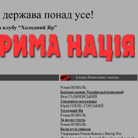
Історія Визвольних змагань
Роман КОВАЛЬ
Багряні жнива Української революції
Яків ГАЛЬЧЕВСЬКИЙ
З воєнного нотатника
Юрій ГОРЛІС-ГОРСЬКИЙ
Холодний Яр
Роман КОВАЛЬ
За волю і честь
Роман КОВАЛЬ
Коли кулі співали
Упорядники Роман Коваль і Віктор Рог