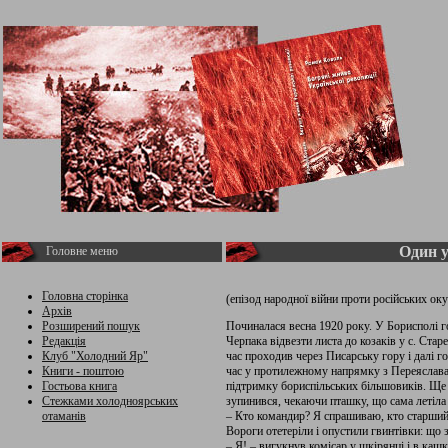
Один у
Головне меню
Головна сторінка
(епізод народної війни проти російських оку
Архів
Розширений пошук
Починалася весна 1920 року. У Борисполі го
Редакція
Черпака відвезти листа до козаків у с. Ста
Клуб "Холодний Яр"
час проходив через Писарську гору і далі го
Книги - поштою
час у протилежному напрямку з Переяслава р
Гостьова книга
підтримку бориспільських більшовиків. Ще 
Стежками холодноярських
зупинився, чекаючи пташку, що сама летіла 
отаманів
– Кто командир? Я спрашиваю, кто старший?!
Вороги отетеріли і опустили гвинтівки: що 
– Я! – вигукнув комісар у шкірянці і в кашк