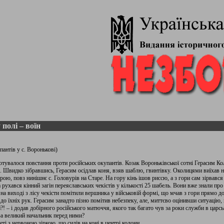
 полі – воїн
пантів у с. Воронькові)
тувалося повстання проти російських окупантів. Козак Вороньківської сотні Герасим Кол
ре. Швидко зібравшись, Герасим осідлав коня, взяв шаблю, гвинтівку. Околицями виїхав 
рою, повз нинішнє с. Головурів на Старе. На гору кінь ішов риссю, а з гори сам зірвався 
ухався кінний загін переяславських чекістів у кількості 25 шабель. Вони вже знали про 
на виході з лісу чекісти помітили вершника у військовій формі, що мчав з гори прямо д
до їхніх рук. Герасим занадто пізно помітив небезпеку, але, миттєво оцінивши ситуацію,
 – і додав добірного російського матюччя, якого так багато чув за роки служби в царськ
за великий начальник перед ними?
еті з червоною зіркою, що сидів на коні в центрі колони.