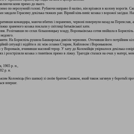
авляючи коня прямо до нього.
мо по нерозумній голові. Рубаючи направо й наліво, він врізався в колону ворогів. Ско
и завдали Герасиму декілька тяжких ран. Вірний кінь виніс козака з ворожої засідки. Нав
ративши командира, маючи вбитих і поранених, червоні повернули назад на Переяслав, а
жко зраненого козака поклали у світлиці батьківської хати.
ня. Розігнавши по селах більшовицьку владу, Вороньківська сотня ввійшла в Бориспіль.
 недовго.
панти. На Бориспіль рушила Башкирська дивізія червоних. Оточивши його потрійним кіл
дійній ситуації і відійти в ліс між селами Старим, Кийловом і Вороньковом.
 у Вороньків, вчинивши масовий терор. У хату до Коломійців увірвалося декілька озві
 і розстріляли козака з гвинтівок прямо в ліжку. Трагедія сталася на очах у матері, мен
 1965 р. н.,
02 р. н.
ерасим Коломієць (без шапки) зі своїм братом Сашком, який також загинув у боротьбі про
ься вперше.