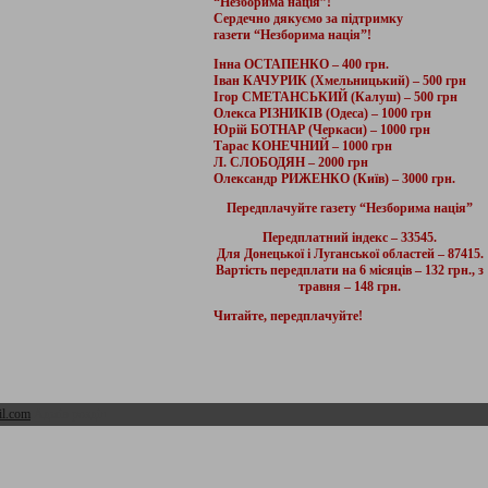
“Незборима нація”!
Сердечно дякуємо за підтримку
газети “Незборима нація”!
Інна ОСТАПЕНКО – 400 грн.
Іван КАЧУРИК (Хмельницький) – 500 грн
Ігор СМЕТАНСЬКИЙ (Калуш) – 500 грн
Олекса РІЗНИКІВ (Одеса) – 1000 грн
Юрій БОТНАР (Черкаси) – 1000 грн
Тарас КОНЕЧНИЙ – 1000 грн
Л. СЛОБОДЯН – 2000 грн
Олександр РИЖЕНКО (Київ) – 3000 грн.
Передплачуйте газету “Незборима нація”
Передплатний індекс – 33545.
Для Донецької і Луганської областей – 87415.
Вартість передплати на 6 місяців – 132 грн., з
травня – 148 грн.
Читайте, передплачуйте!
l.com
Адмін розділ