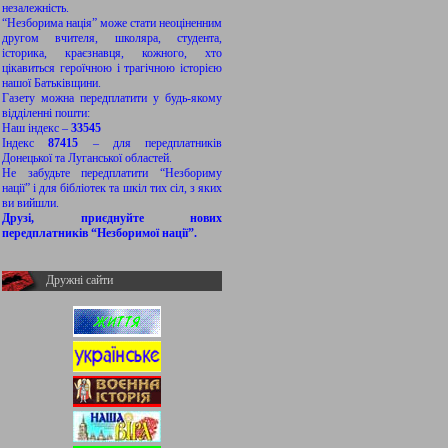
незалежність.
“Незборима нація” може стати неоціненним
другом вчителя, школяра, студента,
історика, краєзнавця, кожного, хто
цікавиться героїчною і трагічною історією
нашої Батьківщини.
Газету можна передплатити у будь-якому
відділенні пошти:
Наш індекс –
33545
Індекс
87415
– для передплатників
Донецької та Луганської областей.
Не забудьте передплатити “Незбориму
нації” і для бібліотек та шкіл тих сіл, з яких
ви вийшли.
Друзі, приєднуйте нових
передплатників “Незборимої нації”.
Дружні сайти