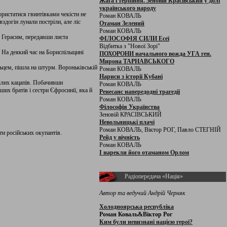
Жага і терпіння. Зеновій Красівський у долі
українського народу
ристатися гвинтівками чекісти не
Роман КОВАЛЬ
здогін лунали постріли, але ліс
Отаман Зелений
Роман КОВАЛЬ
 Герасим, передавши листа
ФІЛОСОФІЯ СИЛИ Есеї
Відбитка з "Нової Зорі"
 На деякий час на Бориспільщині
ПОХОРОНИ начального вожда УГА ген.
Мирона ТАРНАВСЬКОГО
ьцем, пішла на штурм. Вороньківській
Роман КОВАЛЬ
Нариси з історії Кубані
рілих кацапів. Побачивши
Роман КОВАЛЬ
ших братів і сестри Єфросинії, яка й
Ренесанс напередодні трагедії
Роман КОВАЛЬ
Філософія Українства
Зеновій КРАСІВСЬКИЙ
Невольницькі плачі
Роман КОВАЛЬ, Віктор РОГ, Павло СТЕГНІЙ
ти російських окупантів.
Рейд у вічність
Роман КОВАЛЬ
І нарекли його отаманом Орлом
Радіопередача «Нація»
Автор та ведучий Андрій Черняк
Холодноярська республіка
Роман Коваль&Віктор Рог
Ким були невизнані нацією герої?