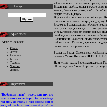
– Получи приказ! – закричав Герасим, напр
Пошук
Вихопивши шаблю, завдав важкого удару пря
змогли, боялись поцілити у своїх. Та шаблям
закрив козака від куль.
Вороги побоялися гнатися за сміливцем. Вт
старинським козакам, повернувся додому. Тя
Згодом на Бориспільщині вибухнуло повстан
запанувала народна влада. Та свято тривало
Уже 12 червня Київ захопили російські оку
Архів газети
сотні вдалося вирватися з оточення в безна
“Зачистивши” Бориспіль, окупанти вдерлися
Архів за
2026 рік
:
забинтованого Герасима, зупинилися у дверях
розповіла цю історію онукам.
Січень
Лютий
Розповідь Василя Олександровича Залізняка,
Березень
записала
Уляна Павлівна ПЕТРЕНКО
, 20
Квітень
Травень
На світлині – козак Вороньківської сотні Г
Червень
Фото надіслала Уляна Петренко. Публікуєт
Липень
Передплата
“Незборима нація” – газета для тих, хто
хоче знати історію боротьби за свободу
України.
Це газета, в якій висвітлюються
невідомі сторінки Визвольної боротьби за