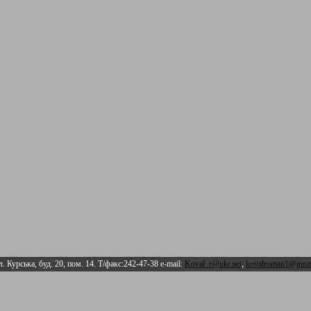
л. Курська, буд. 20, пом. 14. Т/факс:242-47-38 e-mail:
Koval_r@ukr.net
,
kovalroman1@gmai