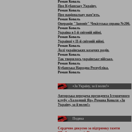
Роман Коваль
Про Кубанську Україну.
Роман Коваль
Про національну пам’ять.
Роман Коваль
Операція "Заповіт" Чекістська справа №206.
Роман Коваль
Україна в І-й світовій війні.
Роман Коваль
Українці у ІІ-й світовій війні.
Роман Коваль
Долі українських козачих родів.
Роман Коваль
Так творилось українське військо.
Роман Коваль
Кубанська Народна Республіка.
Роман Коваль
«За Україну, за її волю!»
Авторська передача президента Історичного
клубу «Холодний Яр» Романа Коваля «За
Україну, за її волю!»
Подяка
Сердечно дякуємо за підтримку
газети