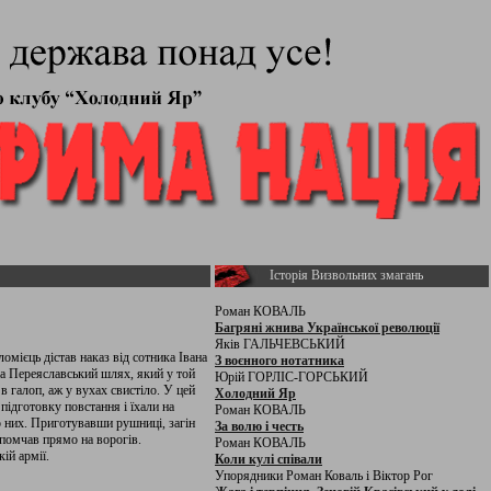
Історія Визвольних змагань
Роман КОВАЛЬ
Багряні жнива Української революції
Яків ГАЛЬЧЕВСЬКИЙ
омієць дістав наказ від сотника Івана
З воєнного нотатника
на Переяславський шлях, який у той
Юрій ГОРЛІС-ГОРСЬКИЙ
в галоп, аж у вухах свистіло. У цей
Холодний Яр
підготовку повстання і їхали на
Роман КОВАЛЬ
о них. Приготувавши рушниці, загін
За волю і честь
 помчав прямо на ворогів.
Роман КОВАЛЬ
ій армії.
Коли кулі співали
Упорядники Роман Коваль і Віктор Рог