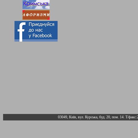
03049, Київ, вул. Курська, буд. 20, пом. 14. Т/факс: