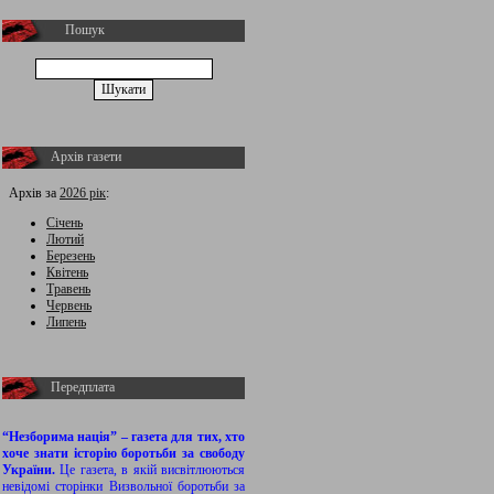
Пошук
Архів газети
Архів за
2026 рік
:
Січень
Лютий
Березень
Квітень
Травень
Червень
Липень
Передплата
“Незборима нація” – газета для тих, хто
хоче знати історію боротьби за свободу
України.
Це газета, в якій висвітлюються
невідомі сторінки Визвольної боротьби за