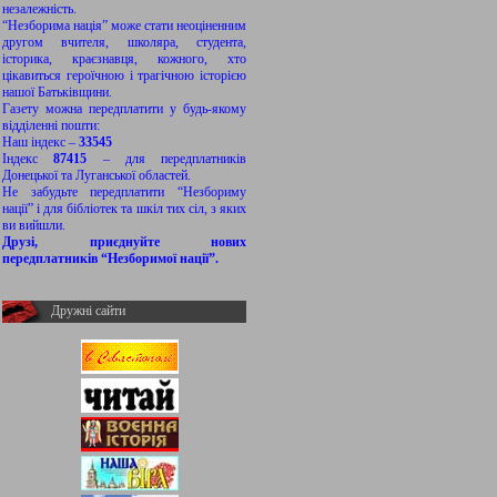
незалежність.
“Незборима нація” може стати неоціненним
другом вчителя, школяра, студента,
історика, краєзнавця, кожного, хто
цікавиться героїчною і трагічною історією
нашої Батьківщини.
Газету можна передплатити у будь-якому
відділенні пошти:
Наш індекс –
33545
Індекс
87415
– для передплатників
Донецької та Луганської областей.
Не забудьте передплатити “Незбориму
нації” і для бібліотек та шкіл тих сіл, з яких
ви вийшли.
Друзі, приєднуйте нових
передплатників “Незборимої нації”.
Дружні сайти