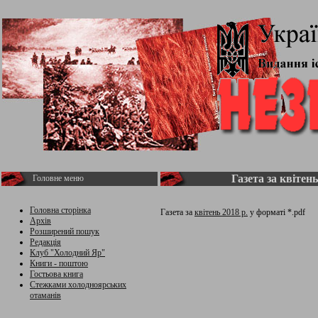
Газета за квітень
Головне меню
Головна сторінка
Газета за
квітень 2018 р.
у форматі *.pdf
Архів
Розширений пошук
Редакція
Клуб "Холодний Яр"
Книги - поштою
Гостьова книга
Стежками холодноярських
отаманів