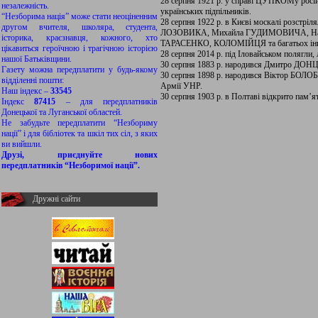
28 серпня 1921 р. у справі ЦУПКОМу російс
незалежність.
українських підпільників.
“Незборима нація” може стати неоціненним
28 серпня 1922 р. в Києві москалі розстріл
другом вчителя, школяра, студента,
ЛОЗОВИКА, Михайла ГУДИМОВИЧА, На
історика, краєзнавця, кожного, хто
ТАРАСЕНКО, КОЛОМІЙЦЯ та багатьох інши
цікавиться героїчною і трагічною історією
28 серпня 2014 р. під Іловайськом полягли, 
нашої Батьківщини.
30 серпня 1883 р. народився Дмитро ДОНЦО
Газету можна передплатити у будь-якому
30 серпня 1898 р. народився Віктор БОЛОБ
відділенні пошти:
Армії УНР.
Наш індекс –
33545
30 серпня 1903 р. в Полтаві відкрито па
Індекс
87415
– для передплатників
Донецької та Луганської областей.
Не забудьте передплатити “Незбориму
нації” і для бібліотек та шкіл тих сіл, з яких
ви вийшли.
Друзі, приєднуйте нових
передплатників “Незборимої нації”.
Дружні сайти