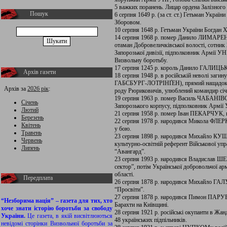
5 важких поранень. Лицар ордена Залізного 
Пошук
6 серпня 1649 р. (за ст. ст.) Гетьман Ук
Зборовом.
10 серпня 1648 р. Гетьман України Богд
14 серпня 1968 р. помер Данило ЛИМАРЕНК
отаман Добровеличківської волості, сотник 
Запорозької дивізії, підполковник Армії УНР
Визвольну боротьбу.
17 серпня 1245 р. король Данило ГАЛИЦЬК
Архів газети
18 серпня 1948 р. в російській неволі з
ГАБСБУРГ-ЛОТРІНҐЕН), прямий нащадок киї
Архів за
2026 рік
:
роду Рюриковичів, улюблений командир січо
19 серпня 1963 р. помер Василь ЧАБАНІВС
Січень
Запорозького корпусу, підполковник Армії У
Лютий
21 серпня 1958 р. помер Іван ПЕКАРЧУК, 
Березень
22 серпня 1978 р. народився Микола ФЛЕ
Квітень
у бою.
Травень
23 серпня 1898 р. народився Михайло КУШН
Червень
культурно-освітній референт Військової у
Липень
“Авангард”.
23 серпня 1993 р. народився Владисла
сектор”, потім Української добровольчої ар
області.
Передплата
26 серпня 1878 р. народився Михайло ГА
“Просвіти”.
27 серпня 1878 р. народився Пимон ПАРУБЧ
“Незборима нація” – газета для тих, хто
Барахти на Київщині.
хоче знати історію боротьби за свободу
28 серпня 1921 р. російські окупанти в Жан
України.
Це газета, в якій висвітлюються
48 українських підпільників.
невідомі сторінки Визвольної боротьби за