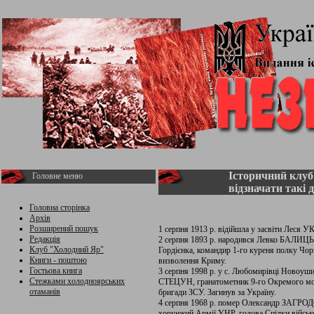
Історичний клуб
Головне меню
відзначати такі 
Головна сторінка
Архів
Розширений пошук
1 серпня 1913 р. відійшла у засвіти Леся 
Редакція
2 серпня 1893 р. народився Левко БАЛИЦЬ
Клуб "Холодний Яр"
Гордієнка, командир 1-го куреня полку Чо
Книги - поштою
визволення Криму.
Гостьова книга
3 серпня 1998 р. у с. Любомирівці Новоуши
Стежками холодноярських
СТЕЦУН, гранатометник 9-го Окремого мот
отаманів
бригади ЗСУ. Загинув за Україну.
4 серпня 1968 р. помер Олександр ЗАГРОДС
хорунжий Армії УНР, голова Спілки військо