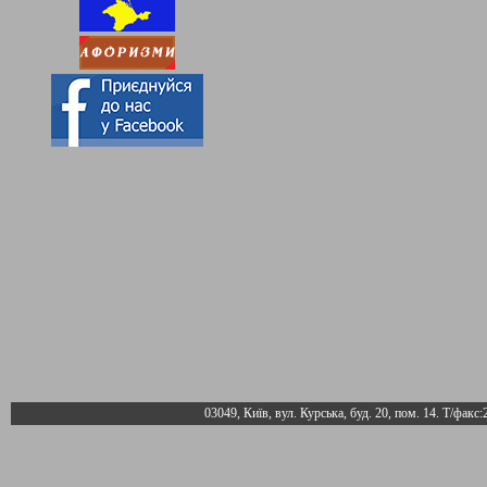
03049, Київ, вул. Курська, буд. 20, пом. 14. Т/факс: