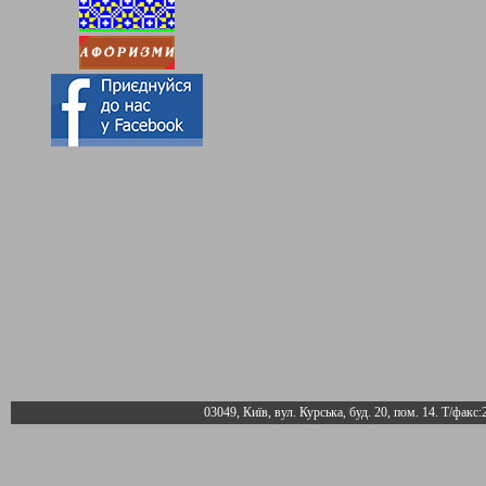
03049, Київ, вул. Курська, буд. 20, пом. 14. Т/факс: