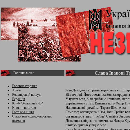
Слава Іванові Т
Головне меню
Головна сторінка
Архів
Іван Демидович Трейко народився в с. Ста
Розширений пошук
Вінниччині. Його землячка Зоя Загородня зг
Редакція
У центрі села, біля греблі, є криничка, яке
Клуб "Холодний Яр"
українському стилі. Виконав його Федір Гл
Книги - поштою
Національної премії ім. Тараса Шевченка.
Гостьова книга
Саме тут, оповідає пані Зоя, Іван Трейко вл
Стежками холодноярських
організатора “парт’ячейки” Самійла Загоро
отаманів
Дізнавшись від свого помічника Назара Кру
швидко прибув у рідне село.
Саме біля джерела Трейко зарубав зрадника