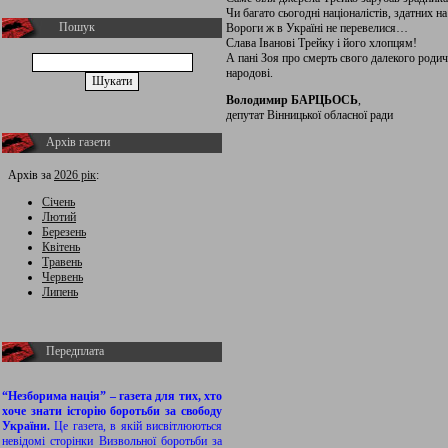
Чи багато сьогодні націоналістів, здатних н
Пошук
Вороги ж в Україні не перевелися…
Слава Іванові Трейку і його хлопцям!
А пані Зоя про смерть свого далекого родича
народові.
Володимир БАРЦЬОСЬ
,
депутат Вінницької обласної ради
Архів газети
Архів за
2026 рік
:
Січень
Лютий
Березень
Квітень
Травень
Червень
Липень
Передплата
“Незборима нація” – газета для тих, хто
хоче знати історію боротьби за свободу
України.
Це газета, в якій висвітлюються
невідомі сторінки Визвольної боротьби за