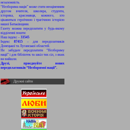
незалежність.
“Незборима нація” може стати неоціненним
другом вчителя, школяра, студента,
історика, краєзнавця, кожного, хто
цікавиться героїчною і трагічною історією
нашої Батьківщини.
Газету можна передплатити у будь-якому
відділенні пошти:
Наш індекс –
33545
Індекс
87415
– для передплатників
Донецької та Луганської областей.
Не забудьте передплатити “Незбориму
нації” і для бібліотек та шкіл тих сіл, з яких
ви вийшли.
Друзі, приєднуйте нових
передплатників “Незборимої нації”.
Дружні сайти