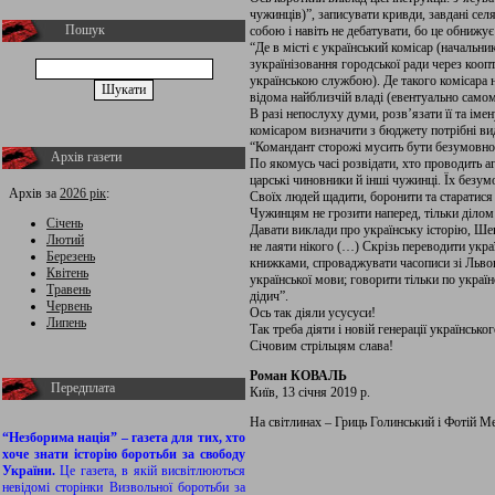
чужинців)”, записувати кривди, завдані сел
Пошук
собою і навіть не дебатувати, бо це обнижує
“Де в місті є український комісар (начальни
зукраїнізовання городської ради через коо
українською службою). Де такого комісара 
відома найблизчій владі (евентуально само
В разі непослуху думи, розв’язати її та імен
комісаром визначити з бюджету потрібні вид
“Командант сторожі мусить бути безумовно 
Архів газети
По якомусь часі розвідати, хто проводить а
царські чиновники й інші чужинці. Їх безумо
Архів за
2026 рік
:
Своїх людей щадити, боронити та старатися
Чужинцям не грозити наперед, тільки діло
Січень
Давати виклади про українську історію, Ше
Лютий
не лаяти нікого (…) Скрізь переводити украї
Березень
книжками, спроваджувати часописи зі Львова
Квітень
української мови; говорити тільки по україн
Травень
дідич”.
Червень
Ось так діяли усусуси!
Липень
Так треба діяти і новій генерації українсько
Січовим стрільцям слава!
Роман КОВАЛЬ
Передплата
Київ, 13 січня 2019 р.
На світлинах – Гриць Голинський і Фотій М
“Незборима нація” – газета для тих, хто
хоче знати історію боротьби за свободу
України.
Це газета, в якій висвітлюються
невідомі сторінки Визвольної боротьби за