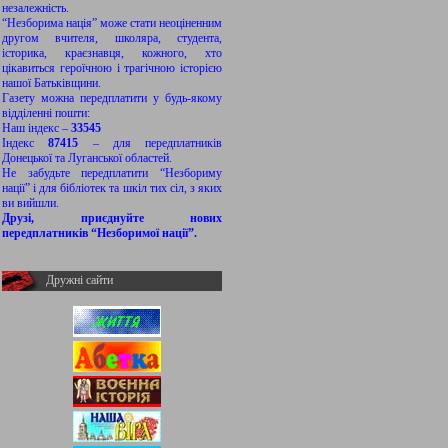
незалежність.
“Незборима нація” може стати неоціненним
другом вчителя, школяра, студента,
історика, краєзнавця, кожного, хто
цікавиться героїчною і трагічною історією
нашої Батьківщини.
Газету можна передплатити у будь-якому
відділенні пошти:
Наш індекс –
33545
Індекс
87415
– для передплатників
Донецької та Луганської областей.
Не забудьте передплатити “Незбориму
нації” і для бібліотек та шкіл тих сіл, з яких
ви вийшли.
Друзі, приєднуйте нових
передплатників “Незборимої нації”.
Дружні сайти