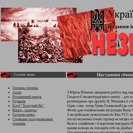
Настанови січов
Головне меню
Головна сторінка
Архів
З Юрієм Юзичем завершили роботу над нари
Розширений пошук
Глодоси Єлисаветградського повіту – для к
Редакція
розповідаємо про дружбу Ф. Мелешка із січ
Клуб "Холодний Яр"
Один з них, чотар Гриць Голинський (до с
Книги - поштою
Фотію для ознайомлення інструкцію Коша У
Гостьова книга
З австрійською пунктуальністю Кіш УСС ви
Стежками холодноярських
послуговуватись січові стрільці на місцях п
отаманів
Коли я ознайомив з її коротким викладом В
нашим воякам як поводити себе на Донбасі 
Ось короткий виклад цієї інструкції: з’ясув