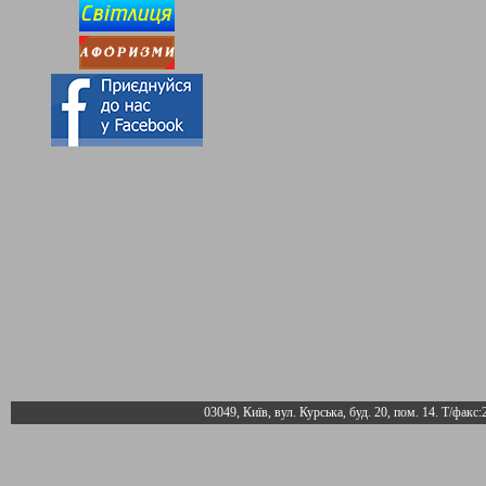
03049, Київ, вул. Курська, буд. 20, пом. 14. Т/факс: