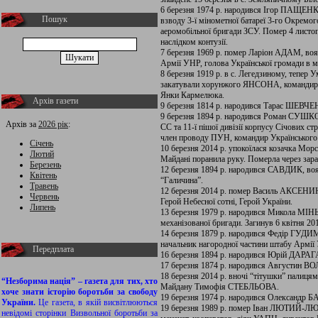
6 березня 1974 р. народився Ігор ПАЩЕНК
Пошук
взводу 3-ї мінометної батареї 3-го Окремо
аеромобільної бригади ЗСУ. Помер 4 листопа
наслідком контузії.
7 березня 1969 р. помер Ларіон АДАМ, вояк 
Армії УНР, голова Української громади в м
8 березня 1919 р. в с. Легедзиному, тепер 
закатували хорунжого ЯНСОНА, командира 2
Янки Кармелюка.
Архів газети
9 березня 1814 р. народився Тарас ШЕВЧ
9 березня 1894 р. народився Роман СУШКО
Архів за
2026 рік
:
СС та 11-ї пішої дивізії корпусу Січових ст
член проводу ПУН, командир Українського 
Січень
10 березня 2014 р. упокоїлася козачка Мо
Лютий
Майдані поранила руку. Померла через зара
Березень
12 березня 1894 р. народився САВДИК, воя
Квітень
“Галичина”.
Травень
12 березня 2014 р. помер Василь АКСЕНИН,
Червень
Герой Небесної сотні, Герой України.
Липень
13 березня 1979 р. народився Микола МІНЬ
механізованої бригади. Загинув 6 квітня 20
14 березня 1879 р. народився Федір ГУДИ
начальник нагородної частини штабу Армії
Передплата
16 березня 1894 р. народився Юрій ДАРАГА
17 березня 1874 р. народився Августин В
18 березня 2014 р. вночі “тітушки” палицям
“Незборима нація” – газета для тих, хто
Майдану Тимофія СТЕБЛЬОВА.
хоче знати історію боротьби за свободу
19 березня 1974 р. народився Олександр Б
України.
Це газета, в якій висвітлюються
19 березня 1989 р. помер Іван ЛЮТИЙ-ЛЮ
невідомі сторінки Визвольної боротьби за