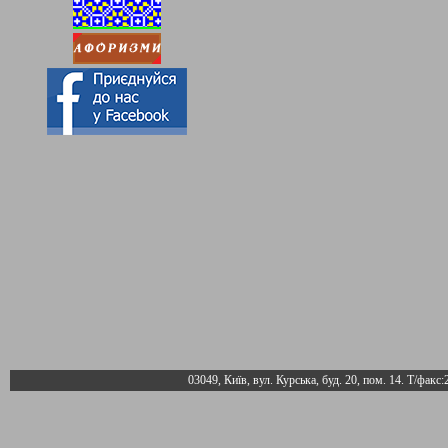
03049, Київ, вул. Курська, буд. 20, пом. 14. Т/факс: