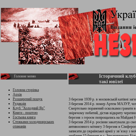
Історичний клуб
Головне меню
такі ювілеї
Головна сторінка
Архів
Розширений пошук
3 березня 1939 р. в московській катівні з
Редакція
3 березня 2014 р. помер Артем МАЗУР, чото
Клуб "Холодний Яр"
Смертельно поранений осколками гранати в
Книги - поштою
звірячому побитий, дістав відкриту черепн
Гостьова книга
березня з героєм попрощались на Майдані Н
Стежками холодноярських
3 березня 2014 р. росіяни закатували до с
отаманів
антивоєнного мітингу 3 березня в Сімфероп
записати до української армії у зв’язку з м
знайдене 15 березня в с. Земляничному Біл