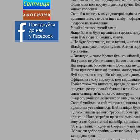
Облавники вже посунули далі від ґруня. Десь
жіноче голосіння.
Скорий в офіцерському однострої сидів за 
допивши пиво, замовив іще гальбу – офіціан
щедрого на замовлення.
У чайній ткався густий гамір.
Якщо його не буде ще хвилин з десять, под
коли Дуб сюди приходить, минув.
– Це буде безпечніше, як на вулиці, – каза
Відхід спланували через кухню. Аґенти подб
все вивчив.
– Виглядає, – голос Кравса був незнайомий
Від усього не убезпечимось, багато знає ли
Дає порціями, бо хоче жити. Вони вже не од
Пиво принесла інша офіціантка, молоденька.
Дуб ходить по місту ніби вільно, але з двом
Офіціантка знову зиркнула, вже від шинква
Грабка також так випасали, правда, до чайно
продукти резервований, бункер і втік. Сам
сипле станиці, зв’язки, свою аґентуру…
Знадвору ввійшов лейтенант, за ним два сол
Скорий упіймав на собі тривожний погляд оф
відомо, як усе змінилося. Вийти звідси буд
від усіх паперів діє його “русскій”. Уже тр
і він свій. Його загребли ще зі шкільної ла
зону, а там були вчителі на вибір, від шпан
“А в цій війні, – подумав Скорий, – у цій н
“Може, ти добре зробив, – сказав йому Кравс
таки рідна кров…”