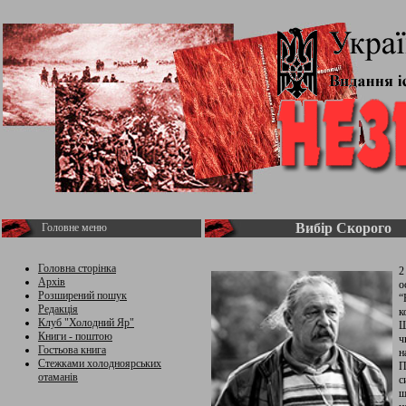
Вибір Скорого
Головне меню
Головна сторінка
2
Архів
о
Розширений пошук
“
Редакція
к
Клуб "Холодний Яр"
Ш
Книги - поштою
ч
Гостьова книга
н
Стежками холодноярських
П
отаманів
с
щ