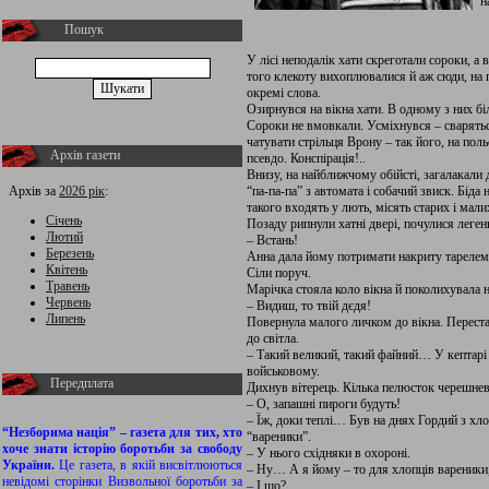
н
Пошук
У лісі неподалік хати скреготали сороки, а в
того клекоту вихоплювалися й аж сюди, на п
окремі слова.
Озирнувся на вікна хати. В одному з них бі
Сороки не вмовкали. Усміхнувся – сварятьс
чатувати стрільця Врону – так його, на поль
Архів газети
псевдо. Конспірація!..
Внизу, на найближчому обійсті, загалакали
Архів за
2026 рік
:
“па-па-па” з автомата і собачий звиск. Біда 
такого входять у лють, місять старих і малих
Січень
Позаду рипнули хатні двері, почулися леген
Лютий
– Встань!
Березень
Анна дала йому потримати накриту тарелем 
Квітень
Сіли поруч.
Травень
Марічка стояла коло вікна й поколихувала н
Червень
– Видиш, то твій дєдя!
Липень
Повернула малого личком до вікна. Переста
до світла.
– Такий великий, такий файний… У кептарі
войськовому.
Передплата
Дихнув вітерець. Кілька пелюсток черешнев
– О, запашні пироги будуть!
– Їж, доки теплі… Був на днях Гордий з хло
“Незборима нація” – газета для тих, хто
“вареники”.
хоче знати історію боротьби за свободу
– У нього східняки в охороні.
України.
Це газета, в якій висвітлюються
– Ну… А я йому – то для хлопців вареники, 
невідомі сторінки Визвольної боротьби за
– І що?