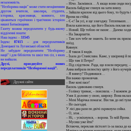
незалежність.
– Нічо. Засміявся… А якщо вони сюди пос
“Незборима нація” може стати неоціненним
Василь байдуже глянув на хати внизу.
другом вчителя, школяра, студента,
– Зайшли крилом від цього боку, то будуть 
історика, краєзнавця, кожного, хто
Врона на стійці.
цікавиться героїчною і трагічною історією
– Є-є! Їж усі, я ще злагоджу. Тепленьких…
нашої Батьківщини.
Взяла капелюха, що його Василь поклав кол
Газету можна передплатити у будь-якому
– Новий. Ще тобою не пахне… Далеко ходи
відділенні пошти:
– На Закарпаття.
Наш індекс –
33545
– Там хоч тебе не знають. Бо мене як приск
Індекс
87415
– для передплатників
поїзд.
Донецької та Луганської областей.
Кивнув:
Не забудьте передплатити “Незбориму
– Я також її видів.
нації” і для бібліотек та шкіл тих сіл, з яких
– Їхала до Станіслава. Каже, у шкірянці й 
ви вийшли.
– Що там її Петро?
Друзі, приєднуйте нових
– Під слідством. Рада, що взяли передачу,
передплатників “Незборимої нації”.
Анна вибрала пелюстку цвіту з його кучерів
– Я винесу? Подивишся…
Він важко промовчав.
Дружні сайти
– Вже коні пасе!
Василь здивовано глянув.
– Голівку тримає, – пояснила. – З кожнем дн
Узяв її долоню у свою, широку. Вона вклала
– Мені Марічка помагає. Він так до неї тул
– Не сьогодні.
У лісі два рази по двічі скрикнула сойка.
– О, зґоя…
– Ні, – усміхнувся, – ворона. То мій Врона.
– Мусиш уже йти?
Встаючи, переклав пістолет із-за паска до к
Марічка за вікном ворухнулася, коли глянув