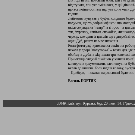
Він тоді не міг пояснити Анні. Він і не дум
відступати, хоч усе змінилося, у цій дівчині
що все змінилося, але над усе хоче жити Ду
година.
Лейтенант купував у буфеті солдатам булочк
подумав, що то добрий офіцер і що молодий,
якісь секунди на “театр”, а ті троє – в цивіл
так, фуражку, капітан, спокойно, лиш холо
черепу, але один із цивілів ще з дверей віт
один Дуб, решта не має значення…
Коли фотограф-криміналіст закінчив роботу
чекала у дворі “полуторка” – везти для іде
обойму в Дуба, в хід пішли три новенькі, щ
При огляді слідчий знайшов у кишені прив’
конверта з документами, але глянув на Дуб
вклав до кишені. Коли підвів голову, зустрі
– Прибери, – показав на розсипані булочки
Василь ПОРТЯК
03049, Київ, вул. Курська, буд. 20, пом. 14. Т/факс: