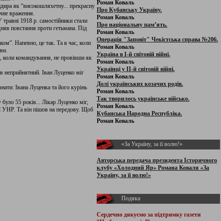
Роман Коваль
ндира як “високошляхетну... прекрасну
Про Кубанську Україну.
ичне враження.
Роман Коваль
У травні 1918 р. самостійники стали
Про національну пам’ять.
дняв повстання проти гетьмана. Під
Роман Коваль
Операція "Заповіт" Чекістська справа №206.
м”. Напевно, це так. Та в час, коли
Роман Коваль
ви.
Україна в І-й світовій війні.
н, коли командування, не провівши як
Роман Коваль
Українці у ІІ-й світовій війні.
в неприйнятний. Іван Луценко міг
Роман Коваль
Долі українських козачих родів.
нати: Івана Луценка та його курінь
Роман Коваль
Так творилось українське військо.
уло 55 років... Лікар Луценко міг,
Роман Коваль
ії УНР. Та він пішов на передову. Щоб
Кубанська Народна Республіка.
Роман Коваль
«За Україну, за її волю!»
Авторська передача президента Історичного
клубу «Холодний Яр» Романа Коваля «За
Україну, за її волю!»
Подяка
Сердечно дякуємо за підтримку
газети