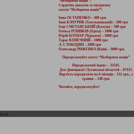
“Незборима нація”!
Сердечно дякуємо за підтримку
газети “Незборима нація”!
Інна ОСТАПЕНКО – 400 грн.
Іван КАЧУРИК (Хмельницький) – 500 грн
Ігор СМЕТАНСЬКИЙ (Калуш) – 500 грн
Олекса РІЗНИКІВ (Одеса) – 1000 грн
Юрій БОТНАР (Черкаси) – 1000 грн
Тарас КОНЕЧНИЙ – 1000 грн
Л. СЛОБОДЯН – 2000 грн
Олександр РИЖЕНКО (Київ) – 3000 грн.
Передплачуйте газету “Незборима нація”
Передплатний індекс – 33545.
Для Донецької і Луганської областей – 87415.
Вартість передплати на 6 місяців – 132 грн., з
травня – 148 грн.
Читайте, передплачуйте!
l.com
Адмін розділ