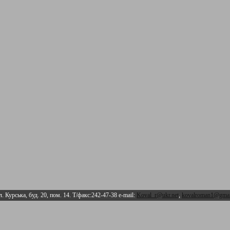
л. Курська, буд. 20, пом. 14. Т/факс:242-47-38 e-mail:
Koval_r@ukr.net
,
kovalroman1@gmai