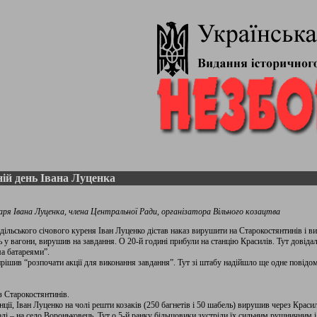
ій день Івана Луценка
каря Івана Луценка,
члена Центральної Ради, організатора Вільного козацтва
дільського січового куреня Іван Луценко дістав наказ вирушити на Старокостянтинів і в
 у вагони, вирушив на завдання. О 20-й годині прибули на станцію Красилів. Тут довід
а батареями”.
рішив “розпочати акції для виконання завдання”. Тут зі штабу надійшло ще одне повідом
з Старокостянтинів.
ії, Іван Луценко на чолі решти козаків (250 багнетів і 50 шабель) вирушив через Краси
алі – на село Вороньковець. Тут о 5-й ранку більшовики зустріли їх сильним рушничним 