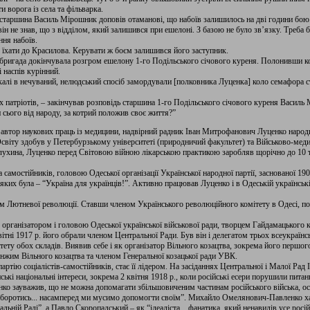
 ворога із села та фільварка.
ї старшина Василь Мірошник доповів отаманові, що набоїв залишилось на дві години бою.
ін не знав, що з відділом, який залишився при ешелоні. З базою не було зв’язку. Треба 
ння набоїв.
їхати до Красилова. Керувати ж боєм залишився його заступник.
а бригада докінчувала розгром ешелону 1-го Подільського січового куреня. Полонивши ко
 наспів курінний.
алі в нечуваний, нелюдський спосіб замордували [полковника Луценка] коло семафора ста
х патріотів, – закінчував розповідь старшина 1-го Подільського січового куреня Василь М
н сього від народу, за котрий положив своє життя?”
 автор наукових праць із медицини, надвірний радник Іван Митрофанович Луценко народи
світу здобув у Петербурзькому університеті (природничий факультет) та Військово-меди
елухина, Луценко перед Світовою війною лікарською практикою заробляв щорічно до 10 т
 самостійників, головою Одеської організації Української народної партії, заснованої 
яких була – “Україна для українців!”. Активно працював Луценко і в Одеській українські
м Лютневої революції. Ставши членом Українського революційного комітету в Одесі, по
є організатором і головою Одеської української військової ради, творцем Гайдамацького 
ітні 1917 р. його обрали членом Центральної Ради. Був він і делегатом трьох всеукраїнс
тету обох складів. Виявив себе і як організатор Вільного козацтва, зокрема його першого
нжим Вільного козацтва та членом Генеральної козацької ради УВК.
артію соціалістів-самостійників, стає її лідером. На засіданнях Центральної і Малої Рад 
ські національні інтереси, зокрема 2 квітня 1918 р., коли російські есери порушили пи
енко зауважив, що не можна допомагати збільшовиченим частинам російського війська, ос
 і боротись... насамперед ми мусимо допомогти своїм”. Михайло Омелянович-Павленко х
ьній Раді”, а Павло Скоропадський – як “ідеаліста... фанатика, який ненавидів усе росій