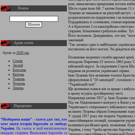
рові, намагаючись прицільним вогнем вибити
Пошук
Шість годин ішов бій. 7 квітня близько 11-
Луценко не наважився на рішучий наступ – в
розраховувати на підкріплення і на поповне
Порадившись із сотниками, отаман вирішив 
А в Красилові 2-га кавалерійська совєтськ
старшин, більшовики грабували майно. Тут і
Його полонили. Довідавшись, хто він, “моск
закопаний.
Архів газети
“Так загинув один із найбільших українськи
поставлено на його могилі. Чи діждеться ві
Архів за
2026 рік
:
Полковник медичної служби царської армії,
Січень
неподалік Пирятина 23 лютого 1863 року. О
Лютий
військовій окрузі. За свідченням Сергія Ш
Березень
віддавав на розвиток української справи.
Квітень
Іван Луценко був активним членом Братства
Травень
сформулював її “10 заповідей”, головною з 
Червень
“Українській хаті”.
Липень
Ще активніше взявся він за працю з вибухо
в цьому всуціль зросійщеному місті.
Наприкінці квітня 1917 р. Іван Луценко ста
Під час Національного конгресу в Києві у кв
Передплата
Українського генерального військового комі
на якому Луценка обрали Генеральним хору
У грудні 1917 року він творить Українську п
“Незборима нація” – газета для тих, хто
самостійницьких позицій, захищаючи україн
хоче знати історію боротьби за свободу
колишньої російської армії, полковник Луц
України.
Це газета, в якій висвітлюються
України, і тому “треба проти них боротись
невідомі сторінки Визвольної боротьби за
“першого самостійника в Українській Централ