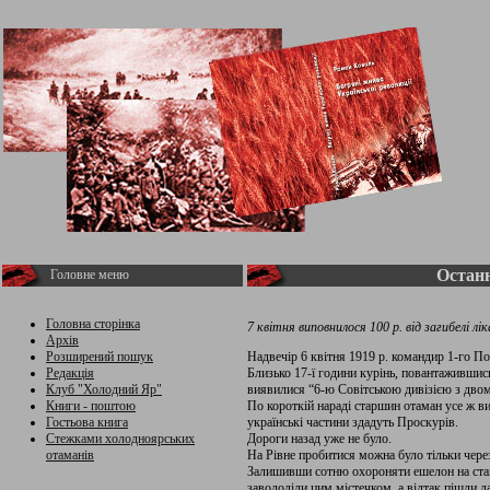
Останн
Головне меню
Головна сторінка
7 квітня виповнилося 100 р. від загибелі лі
Архів
Розширений пошук
Надвечір 6 квітня 1919 р. командир 1-го По
Редакція
Близько 17-ї години курінь, повантажившись
Клуб "Холодний Яр"
виявилися “6-ю Совітською дивізією з двом
Книги - поштою
По короткій нараді старшин отаман усе ж ви
Гостьова книга
українські частини здадуть Проскурів.
Стежками холодноярських
Дороги назад уже не було.
отаманів
На Рівне пробитися можна було тільки чере
Залишивши сотню охороняти ешелон на станц
заволоділи цим містечком, а відтак пішли д