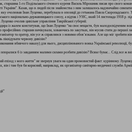
Так, старшина 1-го Подільського січового куреня Василь Мірошник писав про свого кома
сті України”. Казав, що в людей після знайомства з ним залишалось надзвичайно симпат
в, яку очолював Іван Луценко, перебувала в опозиції до гетьмана Павла Скоропадського. 
ського національно-державницького союзу, а відтак і УНС, який 14 листопада 1918 р. пі
Луценко очолив цивільне управління Таврійської губернії.
ира із жалем констатував, що Іван Луценко “на своє нещастя, був малодосвідченим вояко
о професійних старшин вичікували, ховаючись по закутках, він мусив стати до першої ла
ганізатор та оратор, він усе ж справлявся з новими обов’язками. Але що міг зробити ві
нь ліквідувати червону дивізію?
конання вбивчого наказу) для нього, дисциплінованого вояка Української революції, бу
 впоралися б із завданням малими силами розбити дивізію? Всяке буває... Слід все ж виз
й епізод з мого життя” не звернув уваги на один промовистий факт: курінному Луценку б
х, він і там був би корисний, наприклад, як організатор санітарно-медичної служби Арм
ії”