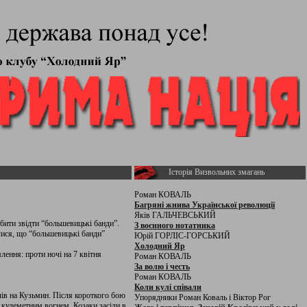
Історія Визвольних змагань
Роман КОВАЛЬ
Багряні жнива Української революції
Яків ГАЛЬЧЕВСЬКИЙ
ибити звідти “большевицькі банди”.
З воєнного нотатника
алися, що “большевицькі банди”
Юрій ГОРЛІС-ГОРСЬКИЙ
Холодний Яр
лення: проти ночі на 7 квітня
Роман КОВАЛЬ
За волю і честь
Роман КОВАЛЬ
Коли кулі співали
лів на Кузьмин. Після короткого бою
Упорядники Роман Коваль і Віктор Рог
і кулеметним вогнем. Козаки засіли в