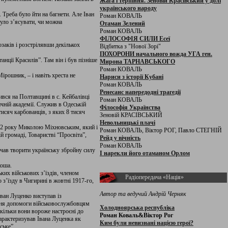
Жага і терпіння. Зеновій Красівський у долі
українського народу
 Треба було йти на багнети. Але Іван
Роман КОВАЛЬ
було з’ясувати, чи можна
Отаман Зелений
Роман КОВАЛЬ
ФІЛОСОФІЯ СИЛИ Есеї
заків і розстрілявши декількох
Відбитка з "Нової Зорі"
ПОХОРОНИ начального вожда УГА ген.
нції Красилів”. Там він і був пізніше
Мирона ТАРНАВСЬКОГО
Роман КОВАЛЬ
ірошник, – і навіть хреста не
Нариси з історії Кубані
Роман КОВАЛЬ
Ренесанс напередодні трагедії
вся на Полтавщині в с. Кейбалівці
Роман КОВАЛЬ
чній академії. Служив в Одеській
Філософія Українства
исяч карбованців, з яких 8 тисяч
Зеновій КРАСІВСЬКИЙ
Невольницькі плачі
1902 року Миколою Міхновським, який і
Роман КОВАЛЬ, Віктор РОГ, Павло СТЕГНІЙ
й громаді, Товаристві “Просвіта”,
Рейд у вічність
Роман КОВАЛЬ
чав творити українську збройну силу
І нарекли його отаманом Орлом
коша.
ьких військових з’їздів, членом
Радіопередача «Нація»
 з’їзду в Чигирині в жовтні 1917-го,
Автор та ведучий Андрій Черняк
Іван Луценко виступав із
тання допомоги військовослужбовцям
Холодноярська республіка
кільки вони вороже настроєні до
Роман Коваль&Віктор Рог
арактеризував Івана Луценка як
Ким були невизнані нацією герої?
ське”.