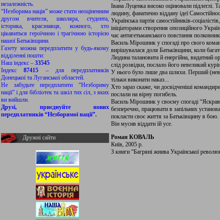
незалежність.
Івана Луценка високо оцінювали підлеглі. 
“Незборима нація” може стати неоціненним
людину, фанатично віддану ідеї Самостійно
другом вчителя, школяра, студента,
Українська партія самостійників-соціалісті
історика, краєзнавця, кожного, хто
ініціаторами створення опозиційного Україн
цікавиться героїчною і трагічною історією
час антигетьманського повстання полковник 
нашої Батьківщини.
Василь Мірошник у спогаді про свого команд
Газету можна передплатити у будь-якому
вирішувалася доля Батьківщини, коли багат
відділенні пошти:
Людина талановита й енергійна, видатний ор
Наш індекс –
33545
слід розвідки, послало його невеликий курі
Індекс
87415
– для передплатників
У нього було лише два шляхи. Перший (неви
Донецької та Луганської областей.
тільки виконати наказ...
Не забудьте передплатити “Незбориму
Хто зараз скаже, чи досвідченіші командири
нації” і для бібліотек та шкіл тих сіл, з яких
послали на вірну погибель.
ви вийшли.
Василь Мірошник у своєму спогаді “Яскрави
Друзі, приєднуйте нових
безперечно, працювати в запільних установа
передплатників “Незборимої нації”.
покласти своє життя за Батьківщину в бою.
Він мусив віддати їй усе.
Роман КОВАЛЬ
Дружні сайти
Київ, 2005 р.
З книги “Багряні жнива Української революц