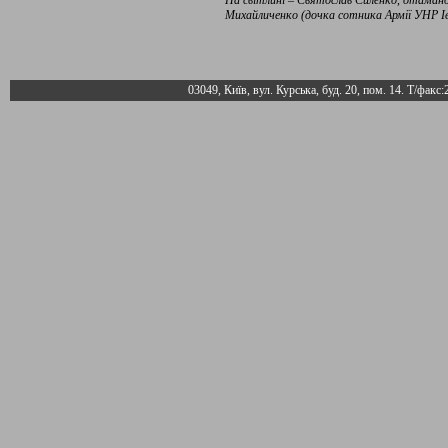
На світлині – Святослав Силенко, отамано
Михайличенко (дочка сотника Армії УНР Ів
03049, Київ, вул. Курська, буд. 20, пом. 14. Т/факс: