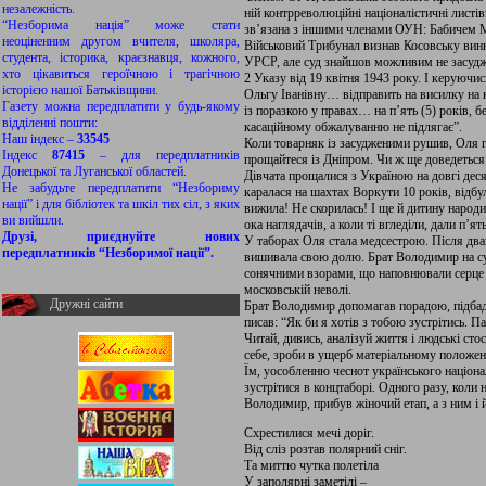
незалежність.
ній контрреволюційні націоналістичні лист
“Незборима нація” може стати
зв’язана з іншими членами ОУН: Бабичем 
неоціненним другом вчителя, школяра,
Військовий Трибунал визнав Косовську винно
студента, історика, краєзнавця, кожного,
УРСР, але суд знайшов можливим не засудж
хто цікавиться героїчною і трагічною
2 Указу від 19 квітня 1943 року. І керую
історією нашої Батьківщини.
Ольгу Іванівну… відправить на висилку на к
Газету можна передплатити у будь-якому
із поразкою у правах… на п’ять (5) років, 
відділенні пошти:
касаційному обжалуванню не підлягає”.
Наш індекс –
33545
Коли товарняк із засудженими рушив, Оля пр
Індекс
87415
– для передплатників
прощайтеся із Дніпром. Чи ж ще доведеться
Донецької та Луганської областей.
Дівчата прощалися з Україною на довгі деся
Не забудьте передплатити “Незбориму
каралася на шахтах Воркути 10 років, відбул
нації” і для бібліотек та шкіл тих сіл, з яких
вижила! Не скорилась! І ще й дитину народи
ви вийшли.
ока наглядачів, а коли ті вгледіли, дали п’
Друзі, приєднуйте нових
У таборах Оля стала медсестрою. Після два
передплатників “Незборимої нації”.
вишивала свою долю. Брат Володимир на сус
сонячними взорами, що наповнювали серце 
московській неволі.
Дружні сайти
Брат Володимир допомагав порадою, підбадь
писав: “Як би я хотів з тобою зустрітись. 
Читай, дивись, аналізуй життя і людські ст
себе, зроби в ущерб матеріальному положенн
Їм, уособленню чеснот українського націона
зустрітися в концтаборі. Одного разу, коли
Володимир, прибув жіночий етап, а з ним і 
Схрестилися мечі доріг.
Від сліз розтав полярний сніг.
Та миттю чутка полетіла
У заполярні заметілі –