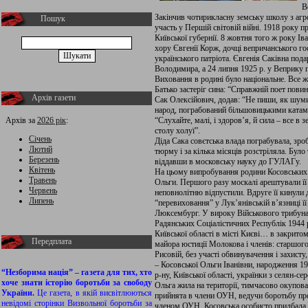
В
Закінчив чотирикласну земську школу з агр
Пошук
участь у Першій світовій війні. 1918 року 
Київської губернії. 8 жовтня того ж року І
хору Євгенії Корж, дочці вепричанського г
українського патріота. Євгенія Саківна пода
Володимира, а 24 липня 1925 р. у Веприку п
Виховання в родині було національне. Все ж
Батько застеріг сина: “Справжній поет пов
Архів газети
Сак Олексійович, додав: “Не пиши, як шумит
народ, пограбований більшовицькими катами
Архів за
2026 рік
:
“Слухайте, малі, і здоров’я, й сила – все в з
столу холуї”.
Січень
Діда Сака совєтська влада пограбувала, зроб
Лютий
тюрму і за кілька місяців розстріляла. Було
Березень
віддавши в московську науку до ГУЛАГу.
Квітень
На цьому випробування родини Косовських 
Травень
Ольги. Першого разу москалі арештували її 
Червень
неповнолітню відпустили. Вдруге її кинули 
Липень
“перевиховання” у Лук’янівській в’язниці її
Люксембург. У вироку Військового трибун
Радянських Соціалістичних Республік 1944 
Київської області в місті Києві… в закрито
Передплата
майора юстиції Молокова і членів: старшого
Рисовій, без участі обвинувачення і захис
– Косовської Ольги Іванівни, народження 19
“Незборима нація” – газета для тих, хто
р-ну, Київської області, українки з селян-се
хоче знати історію боротьби за свободу
Ольга жила на території, тимчасово окупован
України.
Це газета, в якій висвітлюються
прийнята в члени ОУН, ведучи боротьбу про
невідомі сторінки Визвольної боротьби за
членом ОУН, Косовська особисто придбала