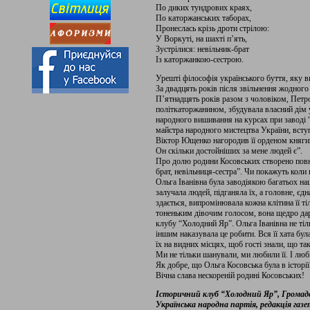
По диких тундрових краях,
По каторжанських таборах,
Пронеслась крізь дроти стрілою:
У Воркуті, на шахті п’ять,
Зустрілися: невільник-брат
Із каторжанкою-сестрою.
Урешті філософія українського буття, яку 
За двадцять років після звільнення жодного 
П’ятнадцять років разом з чоловіком, Пе
політкаторжанином, збудувала власний дім 
народного вишивання на курсах при заводі 
майстра народного мистецтва України, всту
Віктор Ющенко нагородив її орденом княгині
Он скільки достойніших за мене людей є”.
Про долю родини Косовських створено пов
брат, невільниця-сестра”. Чи покажуть коли
Ольга Іванівна була заводіякою багатьох нац
залучала людей, підганяла їх, а головне, єдн
здається, випромінювала кожна клітина її тіл
тоненьким дівочим голосом, вона щедро дару
клубу “Холодний Яр”. Ольга Іванівна не тіл
іншим наказувала це робити. Вся її хата бу
їх на видних місцях, щоб гості знали, що так
Ми не тільки шанували, ми любили її. І л
Як добре, що Ольга Косовська була в історії
Вічна слава нескореній родині Косовських!
Історичний клуб “Холодний Яр”, Громадсь
Українська народна партія, редакція газ