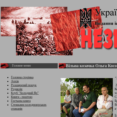
Вільна козачка Ольга Кос
Головне меню
Головна сторінка
“
Архів
Розширений пошук
2
Редакція
К
Клуб "Холодний Яр"
ч
Книги - поштою
С
Гостьова книга
Б
Стежками холодноярських
В
отаманів
а
Ї