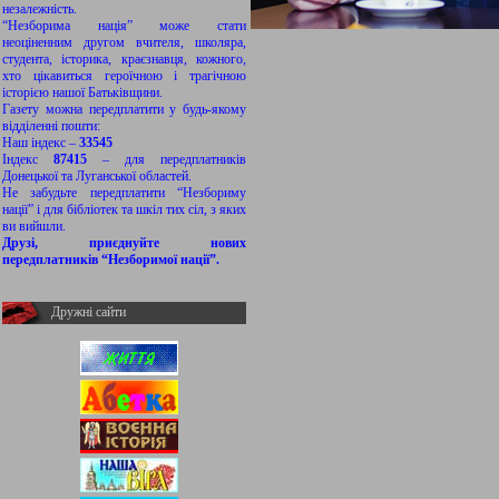
незалежність.
“Незборима нація” може стати
неоціненним другом вчителя, школяра,
студента, історика, краєзнавця, кожного,
хто цікавиться героїчною і трагічною
історією нашої Батьківщини.
Газету можна передплатити у будь-якому
відділенні пошти:
Наш індекс –
33545
Індекс
87415
– для передплатників
Донецької та Луганської областей.
Не забудьте передплатити “Незбориму
нації” і для бібліотек та шкіл тих сіл, з яких
ви вийшли.
Друзі, приєднуйте нових
передплатників “Незборимої нації”.
Дружні сайти