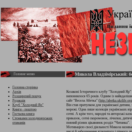
Микола Владзімірський: б
Головне меню
Головна сторінка
Архів
Козакові Історичного клубу “Холодний Яр” 
Розширений пошук
виповнилося 65 років. Одним із найвдаліши
Редакція
сайт “Весела Абетка” (
http://abetka.ukrlife.org
Клуб "Холодний Яр"
Він став притулком для української дитин
Книги - поштою
мережі. Одна лише колекція українських вір
Гостьова книга
сотні. А крім того, народні та авторські каз
Стежками холодноярських
приказок, сотні скоромовок, лічилки, дитячі
отаманів
повний різних цікавинок розділ “Читанка”.
Мотивацією своєї діяльності Микола називає
числі й забезпечення відкритого і рівного д