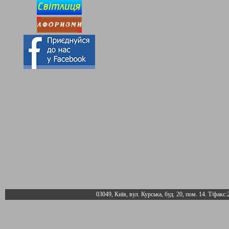
03049, Київ, вул. Курська, буд. 20, пом. 14. Т/факс: