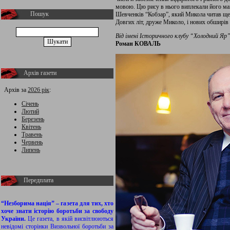
мовою. Цю рису в нього виплекали його мам
Пошук
Шевченків “Кобзар”, який Микола читав ще 
Довгих літ, друже Миколо, і нових обширів 
Від імені Історичного клубу “Холодний Яр
Роман КОВАЛЬ
Архів газети
Архів за
2026 рік
:
Січень
Лютий
Березень
Квітень
Травень
Червень
Липень
Передплата
“Незборима нація” – газета для тих, хто
хоче знати історію боротьби за свободу
України.
Це газета, в якій висвітлюються
невідомі сторінки Визвольної боротьби за