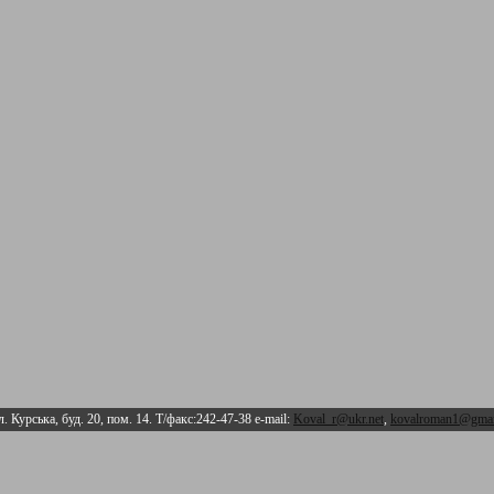
л. Курська, буд. 20, пом. 14. Т/факс:242-47-38 e-mail:
Koval_r@ukr.net
,
kovalroman1@gmai