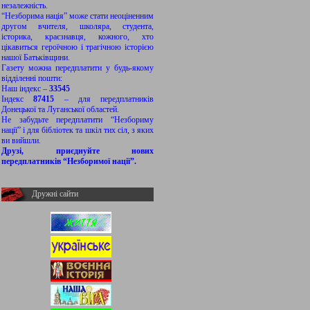
незалежність.
“Незборима нація” може стати неоціненним
другом вчителя, школяра, студента,
історика, краєзнавця, кожного, хто
цікавиться героїчною і трагічною історією
нашої Батьківщини.
Газету можна передплатити у будь-якому
відділенні пошти:
Наш індекс –
33545
Індекс
87415
– для передплатників
Донецької та Луганської областей.
Не забудьте передплатити “Незбориму
нації” і для бібліотек та шкіл тих сіл, з яких
ви вийшли.
Друзі, приєднуйте нових
передплатників “Незборимої нації”.
Дружні сайти