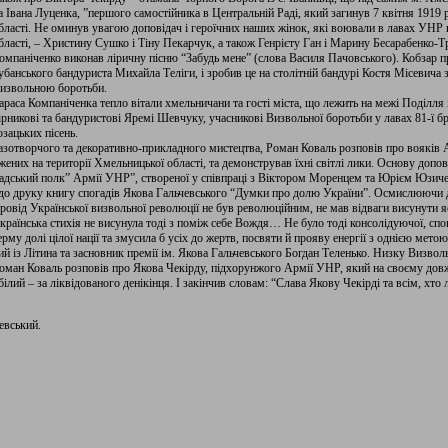
а Івана Луценка, ”першого самостійника в Центральній Раді, який загинув 7 квітня 1919 р
бласті. Не оминув увагою доповідач і героїчних наших жінок, які воювали в лавах УНР 
бласті, – Христину Сушко і Тіну Пекарчук, а також Генрієту Ган і Марину Бесарабенко-Т
омпаніченко виконав ліричну пісню “Забудь мене” (слова Василя Пачовського). Кобзар п
убанського бандуриста Михайла Теліги, і зробив це на столітній бандурі Костя Місевича
извольною боротьби.
араса Компаніченка тепло вітали хмельничани та гості міста, що лежить на межі Поділля 
ірникові та бандуристові Яремі Шевчуку, учасникові Визвольної боротьби у лавах 81-ї б
озацьких пісень.
разотворчого та декоративно-прикладного мистецтва, Роман Коваль розповів про вояків 
них на території Хмельницької області, та демонстрував їхні світлі лики. Основу доповіді 
адський полк” Армії УНР”, створеної у співпраці з Віктором Моренцем та Юрієм Юзич
 до друку книгу спогадів Якова Гальчевського “Думки про долю України”. Осмислюючи д
ровід Української визвольної революції не був революційним, не мав відваги висунути яс
раїнська стихія не висунула тоді з поміж себе Вождя… Не було тоді консолідуючої, спо
ерму долі цілої нації та змусила б усіх до жертв, посвяти й прояву енергії з однією мето
й із Літина та засновник премії ім. Якова Гальчевського Богдан Теленько. Низку Визвол
оман Коваль розповів про Якова Чекірду, підхорунжого Армії УНР, який на своєму до
ілий – за ліквідованого денікінця. І закінчив словам: “Слава Якову Чекірді та всім, хто
евський.