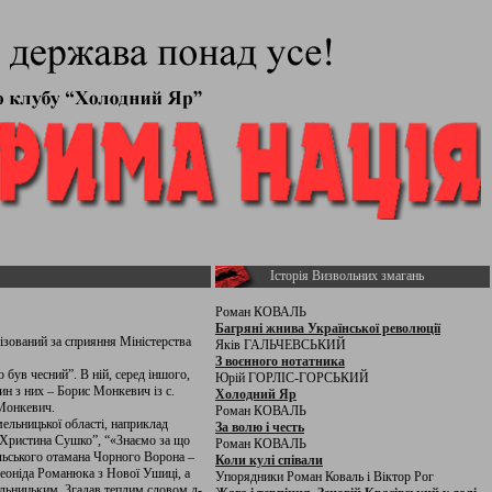
Історія Визвольних змагань
Роман КОВАЛЬ
Багряні жнива Української революції
ізований за сприяння Міністерства
Яків ГАЛЬЧЕВСЬКИЙ
З воєнного нотатника
ув чесний”. В ній, серед іншого,
Юрій ГОРЛІС-ГОРСЬКИЙ
ин з них – Борис Монкевич із с.
Холодний Яр
 Монкевич.
Роман КОВАЛЬ
ельницької області, наприклад
За волю і честь
 Христина Сушко”, “«Знаємо за що
Роман КОВАЛЬ
ільського отамана Чорного Ворона –
Коли кулі співали
 Леоніда Романюка з Нової Ушиці, а
Упорядники Роман Коваль і Віктор Рог
ельницьким. Згадав теплим словом д-