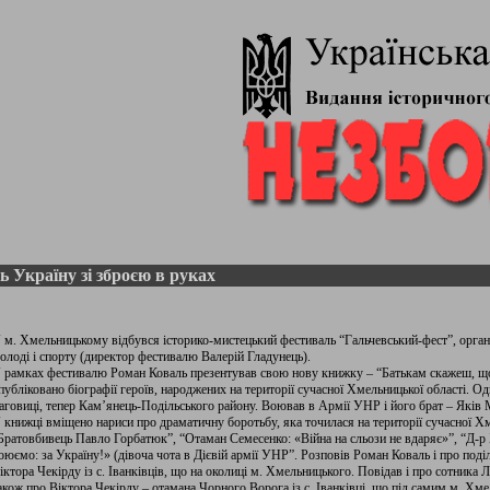
 Україну зі зброєю в руках
 м. Хмельницькому відбувся історико-мистецький фестиваль “Гальчевський-фест”, орган
олоді і спорту (директор фестивалю Валерій Гладунець).
 рамках фестивалю Роман Коваль презентував свою нову книжку – “Батькам скажеш, що б
публіковано біографії героїв, народжених на території сучасної Хмельницької області. Од
аговиці, тепер Кам’янець-Подільського району. Воював в Армії УНР і його брат – Яків
 книжці вміщено нариси про драматичну боротьбу, яка точилася на території сучасної Хм
Братовбивець Павло Горбатюк”, “Отаман Семесенко: «Війна на сльози не вдаряє»”, “Д-р
оюємо: за Україну!» (дівоча чота в Дієвій армії УНР”. Розповів Роман Коваль і про под
іктора Чекірду із с. Іванківців, що на околиці м. Хмельницького. Повідав і про сотника
акож про Віктора Чекірду – отамана Чорного Ворога із с. Іванківці, що під самим м. Хм