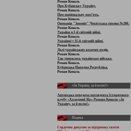
Роман Коваль
Про Кубанську Україну.
Роман Коваль
Про національну пам’ять.
Роман Коваль
Операція "Заповіт" Чекістська справа №206.
Роман Коваль
Україна в І-й світовій війні.
Роман Коваль
Українці у ІІ-й світовій війні.
Роман Коваль
Долі українських козачих родів.
Роман Коваль
Так творилось українське військо.
Роман Коваль
Кубанська Народна Республіка.
Роман Коваль
«За Україну, за її волю!»
Авторська передача президента Історичного
клубу «Холодний Яр» Романа Коваля «За
Україну, за її волю!»
Подяка
Сердечно дякуємо за підтримку
газети