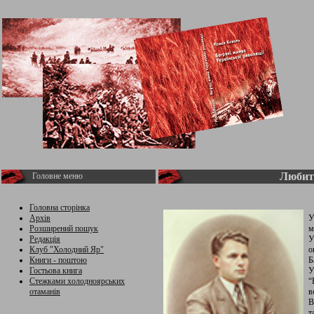
Любить
Головне меню
Головна сторінка
Архів
У
Розширений пошук
м
Редакція
У
Клуб "Холодний Яр"
о
Книги - поштою
Б
Гостьова книга
У
Стежками холодноярських
“
отаманів
в
В
т