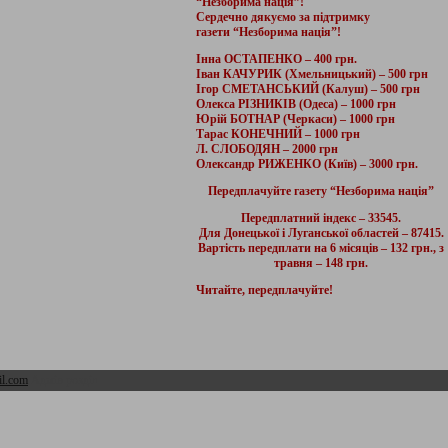
“Незборима нація”!
Сердечно дякуємо за підтримку
газети “Незборима нація”!
Інна ОСТАПЕНКО – 400 грн.
Іван КАЧУРИК (Хмельницький) – 500 грн
Ігор СМЕТАНСЬКИЙ (Калуш) – 500 грн
Олекса РІЗНИКІВ (Одеса) – 1000 грн
Юрій БОТНАР (Черкаси) – 1000 грн
Тарас КОНЕЧНИЙ – 1000 грн
Л. СЛОБОДЯН – 2000 грн
Олександр РИЖЕНКО (Київ) – 3000 грн.
Передплачуйте газету “Незборима нація”
Передплатний індекс – 33545.
Для Донецької і Луганської областей – 87415.
Вартість передплати на 6 місяців – 132 грн., з
травня – 148 грн.
Читайте, передплачуйте!
l.com
Адмін розділ