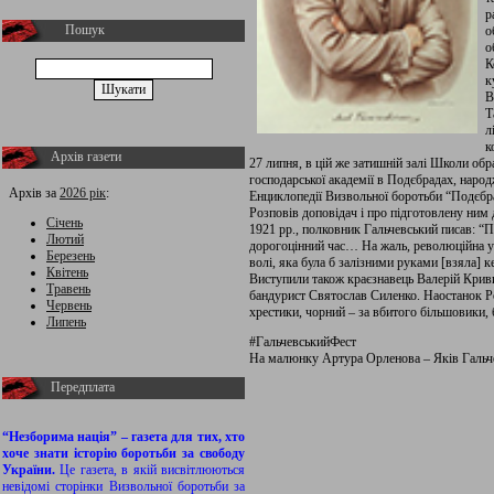
р
Пошук
о
о
К
к
В
Т
л
к
Архів газети
27 липня, в цій же затишній залі Школи об
господарської академії в Подєбрадах, народже
Архів за
2026 рік
:
Енциклопедії Визвольної боротьби “Подєбр
Розповів доповідач і про підготовлену ним
Січень
1921 рр., полковник Гальчевський писав: “П
Лютий
дорогоцінний час… На жаль, революційна ук
Березень
волі, яка була б залізними руками [взяла] к
Квітень
Виступили також краєзнавець Валерій Криви
Травень
бандурист Святослав Силенко. Наостанок Р
Червень
хрестики, чорний – за вбитого більшовики, б
Липень
#ГальчевськийФест
На малюнку Артура Орленова – Яків Гальч
Передплата
“Незборима нація” – газета для тих, хто
хоче знати історію боротьби за свободу
України.
Це газета, в якій висвітлюються
невідомі сторінки Визвольної боротьби за