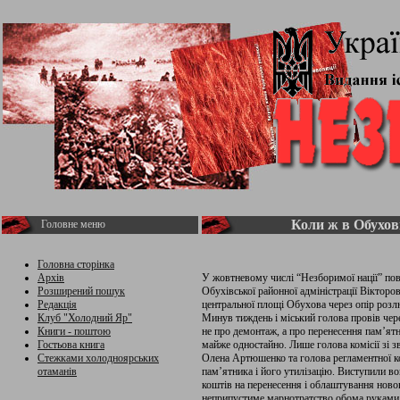
Коли ж в Обухов
Головне меню
Головна сторінка
Архів
У жовтневому числі “Незборимої нації” пов
Розширений пошук
Обухівської районної адміністрації Вікторо
Редакція
центральної площі Обухова через опір роз
Клуб "Холодний Яр"
Минув тиждень і міський голова провів чер
Книги - поштою
не про демонтаж, а про перенесення пам’ят
Гостьова книга
майже одностайно. Лише голова комісії зі зв
Стежками холодноярських
Олена Артюшенко та голова регламентної к
отаманів
пам’ятника і його утилізацію. Виступили во
коштів на перенесення і облаштування ново
неприпустиме марнотратство обома руками б