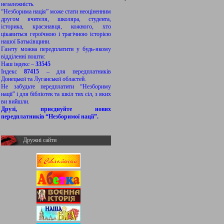
незалежність.
“Незборима нація” може стати неоціненним
другом вчителя, школяра, студента,
історика, краєзнавця, кожного, хто
цікавиться героїчною і трагічною історією
нашої Батьківщини.
Газету можна передплатити у будь-якому
відділенні пошти:
Наш індекс –
33545
Індекс
87415
– для передплатників
Донецької та Луганської областей.
Не забудьте передплатити “Незбориму
нації” і для бібліотек та шкіл тих сіл, з яких
ви вийшли.
Друзі, приєднуйте нових
передплатників “Незборимої нації”.
Дружні сайти