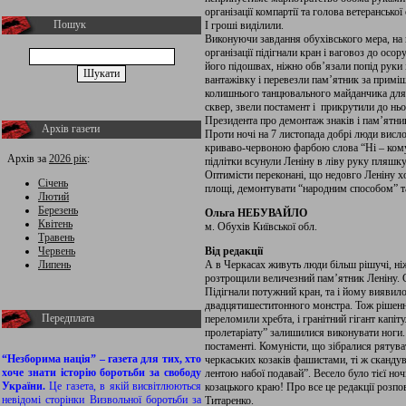
організації компартії та голова ветеранської 
Пошук
І гроші виділили.
Виконуючи завдання обухівського мера, на
організації підігнали кран і ваговоз до осо
його підошвах, ніжно обв’язали попід руки
вантажівку і перевезли пам’ятник за приміщ
колишнього танцювального майданчика для 
сквер, звели постамент і прикрутили до нь
Президента про демонтаж знаків і пам’ятник
Архів газети
Проти ночі на 7 листопада добрі люди висло
криваво-червоною фарбою слова “Ні – комун
Архів за
2026 рік
:
підлітки всунули Леніну в ліву руку пляшку
Оптимісти переконані, що недовго Леніну хо
Січень
площі, демонтувати “народним способом” та
Лютий
Березень
Ольга НЕБУВАЙЛО
Квітень
м. Обухів Київської обл.
Травень
Червень
Від редакції
Липень
А в Черкасах живуть люди більш рішучі, ні
розтрощили величезний пам’ятник Леніну. С
Підігнали потужний кран, та і йому виявило
двадцятишеститонного монстра. Тож рішенн
Передплата
переломили хребта, і гранітний гігант капі
пролетаріату” залишилися виконувати ноги.
постаменті. Комуністи, що зібралися рятува
“Незборима нація” – газета для тих, хто
черкаських козаків фашистами, ті ж скандув
хоче знати історію боротьби за свободу
лентою набої подавай”. Весело було тієї но
України.
Це газета, в якій висвітлюються
козацького краю! Про все це редакції розп
невідомі сторінки Визвольної боротьби за
Титаренко.