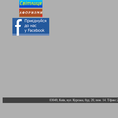
03049, Київ, вул. Курська, буд. 20, пом. 14. Т/факс: