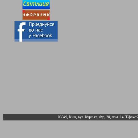
03049, Київ, вул. Курська, буд. 20, пом. 14. Т/факс: