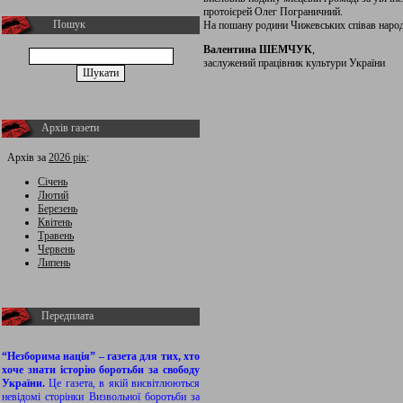
протоієрей Олег Пограничний.
Пошук
На пошану родини Чижевських співав народ
Валентина ШЕМЧУК
,
заслужений працівник культури України
Архів газети
Архів за
2026 рік
:
Січень
Лютий
Березень
Квітень
Травень
Червень
Липень
Передплата
“Незборима нація” – газета для тих, хто
хоче знати історію боротьби за свободу
України.
Це газета, в якій висвітлюються
невідомі сторінки Визвольної боротьби за