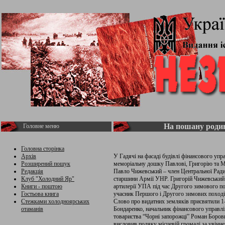
На пошану роди
Головне меню
Головна сторінка
Архів
У Гадячі на фасаді будівлі фінансового упр
Розширений пошук
меморіальну дошку Павлові, Григорію та 
Редакція
Павло Чижевський – член Центральної Ради 
Клуб "Холодний Яр"
старшини Армії УНР. Григорій Чижевський –
Книги - поштою
артилерії УПА під час Другого зимового п
Гостьова книга
учасник Першого і Другого зимових поході
Стежками холодноярських
Слово про видатних земляків присвятили 1
отаманів
Бондаренко, начальник фінансового управл
товариства “Чорні запорожці” Роман Боров
висловив подяку місцевій громаді за увічн