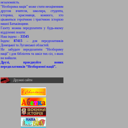
незалежність.
“Незборима нація” може стати неоціненним
другом вчителя, школяра, студента,
історика, краєзнавця, кожного, хто
цікавиться героїчною і трагічною історією
нашої Батьківщини.
Газету можна передплатити у будь-якому
відділенні пошти:
Наш індекс –
33545
Індекс
87415
– для передплатників
Донецької та Луганської областей.
Не забудьте передплатити “Незбориму
нації” і для бібліотек та шкіл тих сіл, з яких
ви вийшли.
Друзі, приєднуйте нових
передплатників “Незборимої нації”.
Дружні сайти