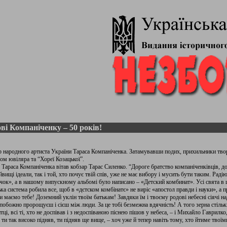
ві Компаніченку – 50 років!
ір народного артиста України Тараса Компаніченка. Затамувавши подих, прихильники тво
м ювіляра та “Хореї Козацької”.
Тараса Компаніченка вітав кобзар Тарас Силенко. “Дороге братство компаніченківців, до
вищі ідеали, так і той, хто почує твій спів, уже не має вибору і мусить бути таким. Рад
очок», а в нашому випускному альбомі було написано – «Детский комбинат». Усі свята в
а система робила все, щоб в «дєтском комбінатє» не виріс «апостол правди і науки», а
 маємо тебе! Доземний уклін твоїм батькам! Завдяки їм і твоєму родові небесні сіячі н
 побожно пророщуєш і сієш між люди. За це тобі безмежна вдячність! А того зерна стільки
итці, всі ті, хто не доспівав і з недоспіваною піснею пішов у небеса, – і Михайло Гаврилк
ти так високо підняв, ти підняв ще вище, – хоч уже й тепер навіть тому, хто йтиме твоїми