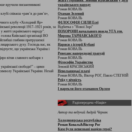
Жага і терпіння. Зеновій Красівський у долі
ерше вручили письменникові
українського народу
Роман КОВАЛЬ
 клубі співаєш «рам’я до рам’я»,
Отаман Зелений
Роман КОВАЛЬ
оричного клубу «Холодний Яр»
ФІЛОСОФІЯ СИЛИ Есеї
їнської революції 1917–1921 років, за
Відбитка з "Нової Зорі"
 у житті українського народу”.
ПОХОРОНИ начального вожда УГА ген.
голова Київської організації ВО
Мирона ТАРНАВСЬКОГО
найглибші глибини притрушеної
Роман КОВАЛЬ
лицарського духу. Господь вас, як
Нариси з історії Кубані
відчуєте, що українська Україна і
Роман КОВАЛЬ
Ренесанс напередодні трагедії
иро вітав славного кобзаря з
Роман КОВАЛЬ
Філософія Українства
 української свободи!” – цими
Зеновій КРАСІВСЬКИЙ
символу Української України. Нехай
Невольницькі плачі
Роман КОВАЛЬ, Віктор РОГ, Павло СТЕГНІЙ
Рейд у вічність
Роман КОВАЛЬ
І нарекли його отаманом Орлом
Радіопередача «Нація»
Автор та ведучий Андрій Черняк
Холодноярська республіка
Роман Коваль&Віктор Рог
Ким були невизнані нацією герої?