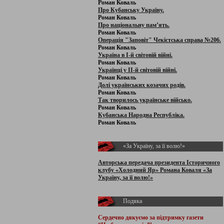
Роман Коваль
Про Кубанську Україну.
Роман Коваль
Про національну пам’ять.
Роман Коваль
Операція "Заповіт" Чекістська справа №206.
Роман Коваль
Україна в І-й світовій війні.
Роман Коваль
Українці у ІІ-й світовій війні.
Роман Коваль
Долі українських козачих родів.
Роман Коваль
Так творилось українське військо.
Роман Коваль
Кубанська Народна Республіка.
Роман Коваль
«За Україну, за її волю!»
Авторська передача президента Історичного
клубу «Холодний Яр» Романа Коваля «За
Україну, за її волю!»
Подяка
Сердечно дякуємо за підтримку
газети