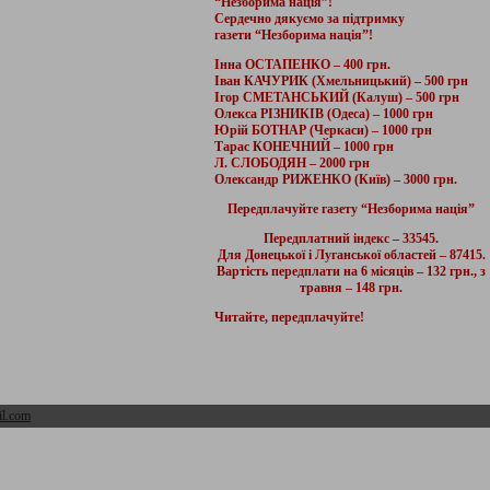
“Незборима нація”!
Сердечно дякуємо за підтримку
газети “Незборима нація”!
Інна ОСТАПЕНКО – 400 грн.
Іван КАЧУРИК (Хмельницький) – 500 грн
Ігор СМЕТАНСЬКИЙ (Калуш) – 500 грн
Олекса РІЗНИКІВ (Одеса) – 1000 грн
Юрій БОТНАР (Черкаси) – 1000 грн
Тарас КОНЕЧНИЙ – 1000 грн
Л. СЛОБОДЯН – 2000 грн
Олександр РИЖЕНКО (Київ) – 3000 грн.
Передплачуйте газету “Незборима нація”
Передплатний індекс – 33545.
Для Донецької і Луганської областей – 87415.
Вартість передплати на 6 місяців – 132 грн., з
травня – 148 грн.
Читайте, передплачуйте!
l.com
Адмін розділ