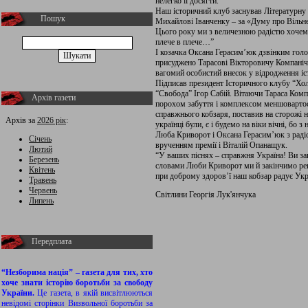
нелегко її досягти.
Наш історичний клуб заснував Літературну 
Пошук
Михайлові Іванченку – за «Думу про Вільне
Цього року ми з величезною радістю хочемо 
плече в плече…”
І козачка Оксана Герасим’юк дзвінким голо
присуджено Тарасові Вікторовичу Компанічен
вагомий особистий внесок у відродження іст
Підписав президент Історичного клубу “Хол
“Свобода” Ігор Сабій. Вітаючи Тараса Комп
Архів газети
порохом забуття і комплексом меншовартості
справжнього кобзаря, поставив на сторожі н
Архів за
2026 рік
:
українці були, є і будемо на віки вічні, бо 
Люба Криворот і Оксана Герасим’юк з радіс
Січень
врученням премії і Віталій Опанащук.
Лютий
“У ваших піснях – справжня Україна! Ви за
Березень
словами Люби Криворот ми й закінчимо реп
Квітень
при доброму здоров’ї наш кобзар радує Укра
Травень
Червень
Світлини Георгія Лук'янчука
Липень
Передплата
“Незборима нація” – газета для тих, хто
хоче знати історію боротьби за свободу
України.
Це газета, в якій висвітлюються
невідомі сторінки Визвольної боротьби за