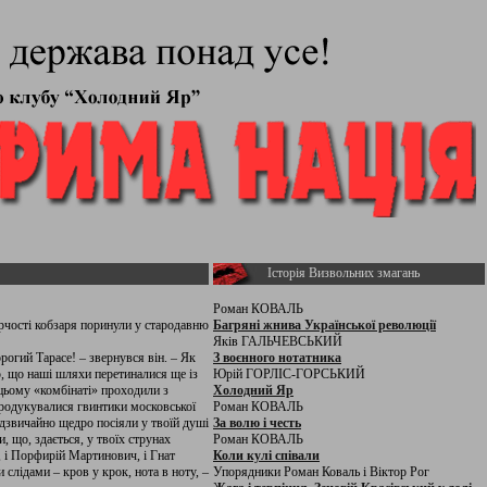
Історія Визвольних змагань
Роман КОВАЛЬ
рчості кобзаря поринули у стародавню
Багряні жнива Української революції
Яків ГАЛЬЧЕВСЬКИЙ
рогий Тарасе! – звернувся він. – Як
З воєнного нотатника
ію, що наші шляхи перетиналися ще із
Юрій ГОРЛІС-ГОРСЬКИЙ
 цьому «комбінаті» проходили з
Холодний Яр
 продукувалися гвинтики московської
Роман КОВАЛЬ
адзвичайно щедро посіяли у твоїй душі
За волю і честь
, що, здається, у твоїх струнах
Роман КОВАЛЬ
о, і Порфирій Мартинович, і Гнат
Коли кулі співали
 слідами – кров у крок, нота в ноту, –
Упорядники Роман Коваль і Віктор Рог