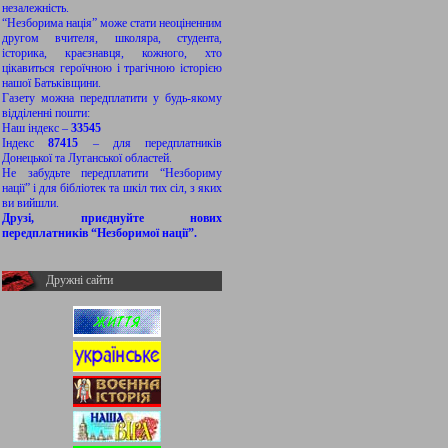
незалежність.
“Незборима нація” може стати неоціненним
другом вчителя, школяра, студента,
історика, краєзнавця, кожного, хто
цікавиться героїчною і трагічною історією
нашої Батьківщини.
Газету можна передплатити у будь-якому
відділенні пошти:
Наш індекс –
33545
Індекс
87415
– для передплатників
Донецької та Луганської областей.
Не забудьте передплатити “Незбориму
нації” і для бібліотек та шкіл тих сіл, з яких
ви вийшли.
Друзі, приєднуйте нових
передплатників “Незборимої нації”.
Дружні сайти