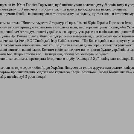
премію ім. Юрія Горліса-Горського, щоб вшановувати велетнів духу. 9 років тому її уп
 козацтво»… З того часу – з року в рік – ця премія присуджується найдостойнішим.
вручити її тобі – на пошанування твого таланту, на подяку, що ти з нами в історичному
сом зачитала: “Диплом лауреата Літературної премії імені Юрія Горліса-Горського Іст
ку за популяризацію української визвольної пісні, за створення циклу пісень доби Укра
оричної пам’яті та духовності українського народу, утвердження національних цінностей
одний Яр” Роман Коваль. Диплом підкріплений матеріально, і цю почесну місію виконав 
аніченка від імені ВО “Свобода”, Ігор Сабій зазначив: “Це Бог сподобив вас пірнути у 
 української національної пам’яті, і звідти ви винесли дивні перли живого українського 
ашої звитяги і нашої слави. Кожним своїм концертом ви не просто будите українців, а зас
з нами Бог. Щиро вітаємо вас, і, безперечно, премія без конверта не буває”.
тю виконали наказ президента Історичного клубу “Холодний Яр” поцілувати ювіляра. Щ
палили не одне серце любов’ю до України. Дякуємо за те, що даруєте нам золоте повітря
ортаж про вшанування художнього керівника “Хореї Козацької” Тараса Компаніченка – 
їну ще піввіку! З роси і води!