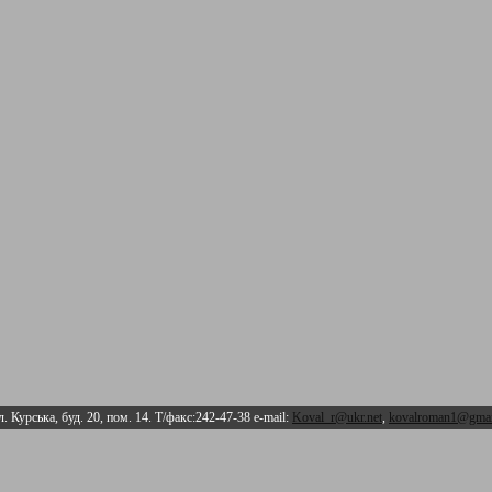
л. Курська, буд. 20, пом. 14. Т/факс:242-47-38 e-mail:
Koval_r@ukr.net
,
kovalroman1@gmai